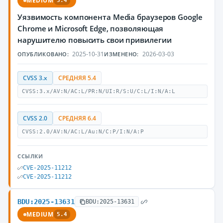
MEDIUM
5.4
Уязвимость компонента Media браузеров Google
Chrome и Microsoft Edge, позволяющая
нарушителю повысить свои привилегии
2025-10-31
2026-03-03
ОПУБЛИКОВАНО:
ИЗМЕНЕНО:
CVSS 3.x
СРЕДНЯЯ 5.4
CVSS:3.x/AV:N/AC:L/PR:N/UI:R/S:U/C:L/I:N/A:L
CVSS 2.0
СРЕДНЯЯ 6.4
CVSS:2.0/AV:N/AC:L/Au:N/C:P/I:N/A:P
ССЫЛКИ
CVE-2025-11212
CVE-2025-11212
BDU:2025-13631
BDU:2025-13631
MEDIUM
5.4