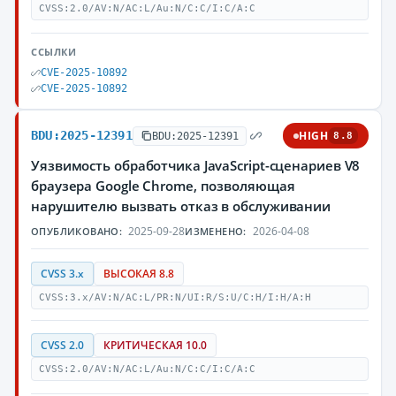
CVSS:2.0/AV:N/AC:L/Au:N/C:C/I:C/A:C
ССЫЛКИ
CVE-2025-10892
CVE-2025-10892
BDU:2025-12391
HIGH
BDU:2025-12391
8.8
Уязвимость обработчика JavaScript-сценариев V8
браузера Google Chrome, позволяющая
нарушителю вызвать отказ в обслуживании
2025-09-28
2026-04-08
ОПУБЛИКОВАНО:
ИЗМЕНЕНО:
CVSS 3.x
ВЫСОКАЯ 8.8
CVSS:3.x/AV:N/AC:L/PR:N/UI:R/S:U/C:H/I:H/A:H
CVSS 2.0
КРИТИЧЕСКАЯ 10.0
CVSS:2.0/AV:N/AC:L/Au:N/C:C/I:C/A:C