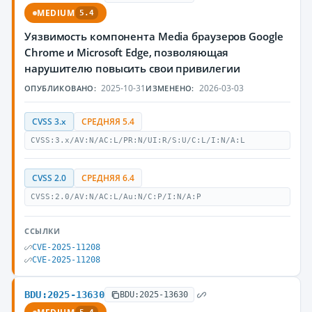
MEDIUM
5.4
Уязвимость компонента Media браузеров Google
Chrome и Microsoft Edge, позволяющая
нарушителю повысить свои привилегии
2025-10-31
2026-03-03
ОПУБЛИКОВАНО:
ИЗМЕНЕНО:
CVSS 3.x
СРЕДНЯЯ 5.4
CVSS:3.x/AV:N/AC:L/PR:N/UI:R/S:U/C:L/I:N/A:L
CVSS 2.0
СРЕДНЯЯ 6.4
CVSS:2.0/AV:N/AC:L/Au:N/C:P/I:N/A:P
ССЫЛКИ
CVE-2025-11208
CVE-2025-11208
BDU:2025-13630
BDU:2025-13630