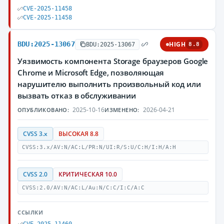
CVE-2025-11458
CVE-2025-11458
BDU:2025-13067
HIGH
BDU:2025-13067
8.8
Уязвимость компонента Storage браузеров Google
Chrome и Microsoft Edge, позволяющая
нарушителю выполнить произвольный код или
вызвать отказ в обслуживании
2025-10-16
2026-04-21
ОПУБЛИКОВАНО:
ИЗМЕНЕНО:
CVSS 3.x
ВЫСОКАЯ 8.8
CVSS:3.x/AV:N/AC:L/PR:N/UI:R/S:U/C:H/I:H/A:H
CVSS 2.0
КРИТИЧЕСКАЯ 10.0
CVSS:2.0/AV:N/AC:L/Au:N/C:C/I:C/A:C
ССЫЛКИ