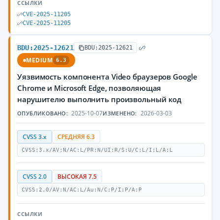
ССЫЛКИ
CVE-2025-11205
CVE-2025-11205
BDU:2025-12621
BDU:2025-12621
MEDIUM
6.3
Уязвимость компонента Video браузеров Google
Chrome и Microsoft Edge, позволяющая
нарушителю выполнить произвольный код
2025-10-07
2026-03-03
ОПУБЛИКОВАНО:
ИЗМЕНЕНО:
CVSS 3.x
СРЕДНЯЯ 6.3
CVSS:3.x/AV:N/AC:L/PR:N/UI:R/S:U/C:L/I:L/A:L
CVSS 2.0
ВЫСОКАЯ 7.5
CVSS:2.0/AV:N/AC:L/Au:N/C:P/I:P/A:P
ССЫЛКИ