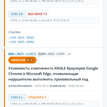
CVSS:3.x/AV:N/AC:L/PR:N/UI:R/S:U/C:L/I:L/A:L
CVSS 2.0
ВЫСОКАЯ 7.5
CVSS:2.0/AV:N/AC:L/Au:N/C:P/I:P/A:P
ССЫЛКИ
CVE-2025-10501
CVE-2025-10501
BDU:2025-11455
BDU:2025-11455
MEDIUM
6.3
Уязвимость компонента ANGLE браузеров Google
Chrome и Microsoft Edge, позволяющая
нарушителю выполнить произвольный код
2025-09-21
2026-03-03
ОПУБЛИКОВАНО:
ИЗМЕНЕНО:
CVSS 3.x
СРЕДНЯЯ 6.3
CVSS:3.x/AV:N/AC:L/PR:N/UI:R/S:U/C:L/I:L/A:L