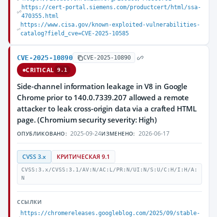
https://cert-portal.siemens.com/productcert/html/ssa-
470355.html
https://www.cisa.gov/known-exploited-vulnerabilities-
catalog?field_cve=CVE-2025-10585
CVE-2025-10890
CVE-2025-10890
CRITICAL
9.1
Side-channel information leakage in V8 in Google
Chrome prior to 140.0.7339.207 allowed a remote
attacker to leak cross-origin data via a crafted HTML
page. (Chromium security severity: High)
2025-09-24
2026-06-17
ОПУБЛИКОВАНО:
ИЗМЕНЕНО:
CVSS 3.x
КРИТИЧЕСКАЯ 9.1
CVSS:3.x/CVSS:3.1/AV:N/AC:L/PR:N/UI:N/S:U/C:H/I:H/A:
N
ССЫЛКИ
https://chromereleases.googleblog.com/2025/09/stable-