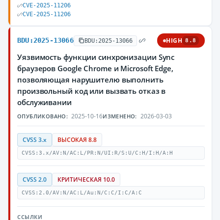
CVE-2025-11206
CVE-2025-11206
BDU:2025-13066
HIGH
BDU:2025-13066
8.8
Уязвимость функции синхронизации Sync
браузеров Google Chrome и Microsoft Edge,
позволяющая нарушителю выполнить
произвольный код или вызвать отказ в
обслуживании
2025-10-16
2026-03-03
ОПУБЛИКОВАНО:
ИЗМЕНЕНО:
CVSS 3.x
ВЫСОКАЯ 8.8
CVSS:3.x/AV:N/AC:L/PR:N/UI:R/S:U/C:H/I:H/A:H
CVSS 2.0
КРИТИЧЕСКАЯ 10.0
CVSS:2.0/AV:N/AC:L/Au:N/C:C/I:C/A:C
ССЫЛКИ