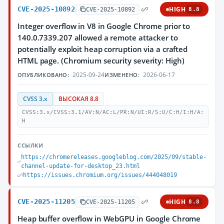
CVE-2025-10892
HIGH
CVE-2025-10892
8.8
Integer overflow in V8 in Google Chrome prior to
140.0.7339.207 allowed a remote attacker to
potentially exploit heap corruption via a crafted
HTML page. (Chromium security severity: High)
2025-09-24
2026-06-17
ОПУБЛИКОВАНО:
ИЗМЕНЕНО:
CVSS 3.x
ВЫСОКАЯ 8.8
CVSS:3.x/CVSS:3.1/AV:N/AC:L/PR:N/UI:R/S:U/C:H/I:H/A:
H
ССЫЛКИ
https://chromereleases.googleblog.com/2025/09/stable-
channel-update-for-desktop_23.html
https://issues.chromium.org/issues/444048019
CVE-2025-11205
HIGH
CVE-2025-11205
8.8
Heap buffer overflow in WebGPU in Google Chrome