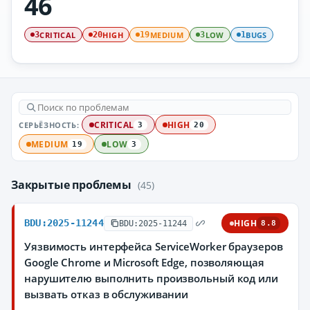
46
CRITICAL
HIGH
MEDIUM
LOW
BUGS
3
20
19
3
1
СЕРЬЁЗНОСТЬ:
CRITICAL
HIGH
3
20
MEDIUM
LOW
19
3
Закрытые проблемы
(45)
BDU:2025-11244
HIGH
BDU:2025-11244
8.8
Уязвимость интерфейса ServiceWorker браузеров
Google Chrome и Microsoft Edge, позволяющая
нарушителю выполнить произвольный код или
вызвать отказ в обслуживании