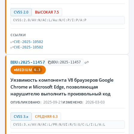
CVSS 2.0
ВЫСОКАЯ 7.5
CVSS:2.0/AV:N/AC:L/Au:N/C:P/I:P/A:P
ССЫЛКИ
CVE-2025-10502
CVE-2025-10502
BDU:2025-11457
BDU:2025-11457
MEDIUM
6.3
Уязвимость компонента V8 браузеров Google
Chrome и Microsoft Edge, позволяющая
нарушителю выполнить произвольный код
2025-09-21
2026-03-03
ОПУБЛИКОВАНО:
ИЗМЕНЕНО:
CVSS 3.x
СРЕДНЯЯ 6.3
CVSS:3.x/AV:N/AC:L/PR:N/UI:R/S:U/C:L/I:L/A:L