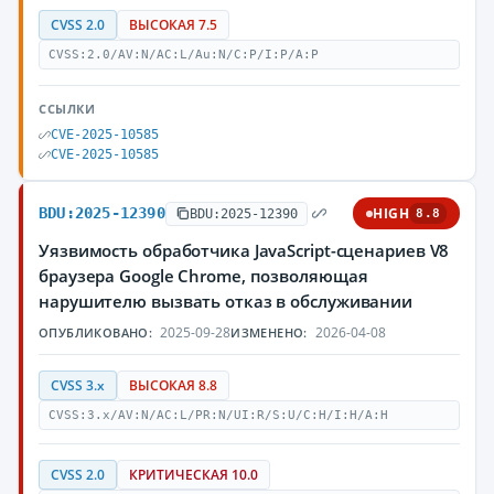
CVSS 2.0
ВЫСОКАЯ 7.5
CVSS:2.0/AV:N/AC:L/Au:N/C:P/I:P/A:P
ССЫЛКИ
CVE-2025-10585
CVE-2025-10585
BDU:2025-12390
HIGH
BDU:2025-12390
8.8
Уязвимость обработчика JavaScript-сценариев V8
браузера Google Chrome, позволяющая
нарушителю вызвать отказ в обслуживании
2025-09-28
2026-04-08
ОПУБЛИКОВАНО:
ИЗМЕНЕНО:
CVSS 3.x
ВЫСОКАЯ 8.8
CVSS:3.x/AV:N/AC:L/PR:N/UI:R/S:U/C:H/I:H/A:H
CVSS 2.0
КРИТИЧЕСКАЯ 10.0