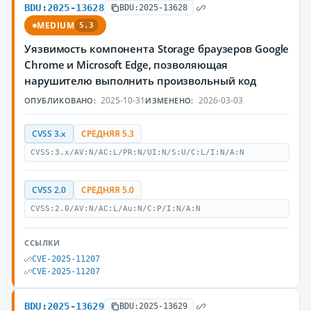
BDU:2025-13628
BDU:2025-13628
MEDIUM
5.3
Уязвимость компонента Storage браузеров Google
Chrome и Microsoft Edge, позволяющая
нарушителю выполнить произвольный код
2025-10-31
2026-03-03
ОПУБЛИКОВАНО:
ИЗМЕНЕНО:
CVSS 3.x
СРЕДНЯЯ 5.3
CVSS:3.x/AV:N/AC:L/PR:N/UI:N/S:U/C:L/I:N/A:N
CVSS 2.0
СРЕДНЯЯ 5.0
CVSS:2.0/AV:N/AC:L/Au:N/C:P/I:N/A:N
ССЫЛКИ
CVE-2025-11207
CVE-2025-11207
BDU:2025-13629
BDU:2025-13629