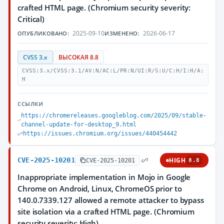
crafted HTML page. (Chromium security severity:
Critical)
2025-09-10
2026-06-17
ОПУБЛИКОВАНО:
ИЗМЕНЕНО:
CVSS 3.x
ВЫСОКАЯ 8.8
CVSS:3.x/CVSS:3.1/AV:N/AC:L/PR:N/UI:R/S:U/C:H/I:H/A:
H
ССЫЛКИ
https://chromereleases.googleblog.com/2025/09/stable-
channel-update-for-desktop_9.html
https://issues.chromium.org/issues/440454442
CVE-2025-10201
HIGH
CVE-2025-10201
8.8
Inappropriate implementation in Mojo in Google
Chrome on Android, Linux, ChromeOS prior to
140.0.7339.127 allowed a remote attacker to bypass
site isolation via a crafted HTML page. (Chromium
security severity: High)