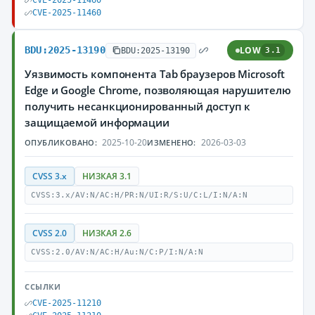
CVE-2025-11460
CVE-2025-11460
BDU:2025-13190
LOW
BDU:2025-13190
3.1
Уязвимость компонента Tab браузеров Microsoft
Edge и Google Chrome, позволяющая нарушителю
получить несанкционированный доступ к
защищаемой информации
2025-10-20
2026-03-03
ОПУБЛИКОВАНО:
ИЗМЕНЕНО:
CVSS 3.x
НИЗКАЯ 3.1
CVSS:3.x/AV:N/AC:H/PR:N/UI:R/S:U/C:L/I:N/A:N
CVSS 2.0
НИЗКАЯ 2.6
CVSS:2.0/AV:N/AC:H/Au:N/C:P/I:N/A:N
ССЫЛКИ
CVE-2025-11210