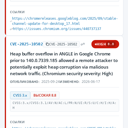
ССЫЛКИ
https://chromereleases.googleblog.com/2025/09/stable-
channel-update-for-desktop_17.html
https://issues.chromium.org/issues/440737137
CVE-2025-10502
HIGH
CVE-2025-10502
8.8
Heap buffer overflow in ANGLE in Google Chrome
prior to 140.0.7339.185 allowed a remote attacker to
potentially exploit heap corruption via malicious
network traffic. (Chromium security severity: High)
2025-09-24
2026-06-17
ОПУБЛИКОВАНО:
ИЗМЕНЕНО:
CVSS 3.x
ВЫСОКАЯ 8.8
CVSS:3.x/CVSS:3.1/AV:N/AC:L/PR:N/UI:R/S:U/C:H/I:H/A:
H
ССЫЛКИ