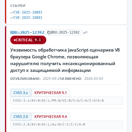
ССЫЛКИ
CVE-2025-10891
CVE-2025-10891
BDU:2025-12392
BDU:2025-12392
CRITICAL
9.1
Уязвимость обработчика JavaScript-сценариев V8
браузера Google Chrome, позволяющая
нарушителю получить несанкционированный
доступ к защищаемой информации
2025-09-28
2026-03-03
ОПУБЛИКОВАНО:
ИЗМЕНЕНО:
CVSS 3.x
КРИТИЧЕСКАЯ 9.1
CVSS:3.x/AV:N/AC:L/PR:N/UI:N/S:U/C:H/I:H/A:N
CVSS 2.0
КРИТИЧЕСКАЯ 9.4
CVSS:2.0/AV:N/AC:L/Au:N/C:C/I:C/A:N