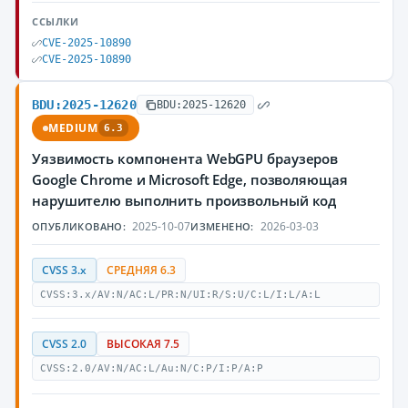
ССЫЛКИ
CVE-2025-10890
CVE-2025-10890
BDU:2025-12620
BDU:2025-12620
MEDIUM
6.3
Уязвимость компонента WebGPU браузеров
Google Chrome и Microsoft Edge, позволяющая
нарушителю выполнить произвольный код
2025-10-07
2026-03-03
ОПУБЛИКОВАНО:
ИЗМЕНЕНО:
CVSS 3.x
СРЕДНЯЯ 6.3
CVSS:3.x/AV:N/AC:L/PR:N/UI:R/S:U/C:L/I:L/A:L
CVSS 2.0
ВЫСОКАЯ 7.5
CVSS:2.0/AV:N/AC:L/Au:N/C:P/I:P/A:P