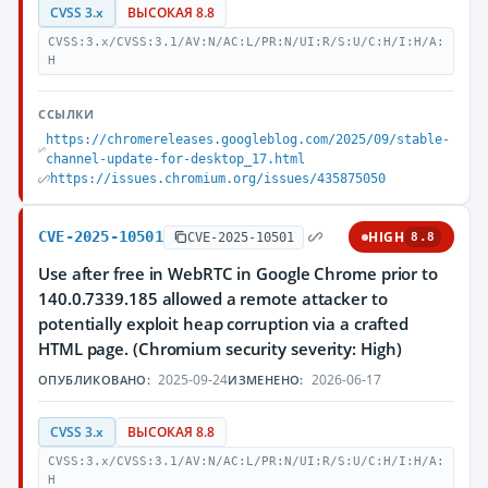
CVSS 3.x
ВЫСОКАЯ 8.8
CVSS:3.x/CVSS:3.1/AV:N/AC:L/PR:N/UI:R/S:U/C:H/I:H/A:
H
ССЫЛКИ
https://chromereleases.googleblog.com/2025/09/stable-
channel-update-for-desktop_17.html
https://issues.chromium.org/issues/435875050
CVE-2025-10501
HIGH
CVE-2025-10501
8.8
Use after free in WebRTC in Google Chrome prior to
140.0.7339.185 allowed a remote attacker to
potentially exploit heap corruption via a crafted
HTML page. (Chromium security severity: High)
2025-09-24
2026-06-17
ОПУБЛИКОВАНО:
ИЗМЕНЕНО:
CVSS 3.x
ВЫСОКАЯ 8.8
CVSS:3.x/CVSS:3.1/AV:N/AC:L/PR:N/UI:R/S:U/C:H/I:H/A:
H