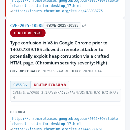
https://chromereleases.googleblog.com/2025/09/stable-
channel-update-for-desktop_17.html
https://issues.chromium.org/issues/438038775
CVE-2025-10585
CVE-2025-10585
CRITICAL
9.8
Type confusion in V8 in Google Chrome prior to
140.0.7339.185 allowed a remote attacker to
potentially exploit heap corruption via a crafted
HTML page. (Chromium security severity: High)
2025-09-24
2026-07-14
ОПУБЛИКОВАНО:
ИЗМЕНЕНО:
CVSS 3.x
КРИТИЧЕСКАЯ 9.8
CVSS:3.x/CVSS:3.1/AV:N/AC:L/PR:N/UI:N/S:U/C:H/I:H/A:
H
ССЫЛКИ
https://chromereleases.googleblog.com/2025/09/stable-
channel-update-for-desktop_17.html
https://issues.chromium.org/issues/445380761