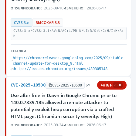
2025-09-10
2026-06-17
ОПУБЛИКОВАНО:
ИЗМЕНЕНО:
CVSS 3.x
ВЫСОКАЯ 8.8
CVSS:3.x/CVSS:3.1/AV:N/AC:L/PR:N/UI:R/S:U/C:H/I:H/A:
H
ССЫЛКИ
https://chromereleases.googleblog.com/2025/09/stable-
channel-update-for-desktop_9.html
https://issues.chromium.org/issues/439305148
CVE-2025-10500
HIGH
CVE-2025-10500
8.8
Use after free in Dawn in Google Chrome prior to
140.0.7339.185 allowed a remote attacker to
potentially exploit heap corruption via a crafted
HTML page. (Chromium security severity: High)
2025-09-24
2026-06-17
ОПУБЛИКОВАНО:
ИЗМЕНЕНО: