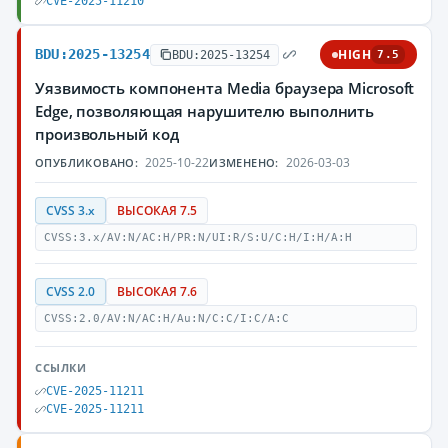
CVE-2025-11210
BDU:2025-13254
HIGH
BDU:2025-13254
7.5
Уязвимость компонента Media браузера Microsoft
Edge, позволяющая нарушителю выполнить
произвольный код
2025-10-22
2026-03-03
ОПУБЛИКОВАНО:
ИЗМЕНЕНО:
CVSS 3.x
ВЫСОКАЯ 7.5
CVSS:3.x/AV:N/AC:H/PR:N/UI:R/S:U/C:H/I:H/A:H
CVSS 2.0
ВЫСОКАЯ 7.6
CVSS:2.0/AV:N/AC:H/Au:N/C:C/I:C/A:C
ССЫЛКИ
CVE-2025-11211
CVE-2025-11211