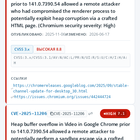
prior to 141.0.7390.54 allowed a remote attacker
who had compromised the renderer process to
potentially exploit heap corruption via a crafted
HTML page. (Chromium security severity: High)
2025-11-06
2026-06-17
ОПУБЛИКОВАНО:
ИЗМЕНЕНО:
CVSS 3.x
ВЫСОКАЯ 8.8
CVSS:3.x/CVSS:3.1/AV:N/AC:L/PR:N/UI:R/S:U/C:H/I:H/A:
H
ССЫЛКИ
https://chromereleases.googleblog.com/2025/09/stable-
channel-update-for-desktop_30.html
https://issues.chromium.org/issues/442444724
CVE-2025-11206
HIGH
CVE-2025-11206
7.1
Heap buffer overflow in Video in Google Chrome prior
to 141.0.7390.54 allowed a remote attacker to
potentially perform a sandbox escape via a crafted