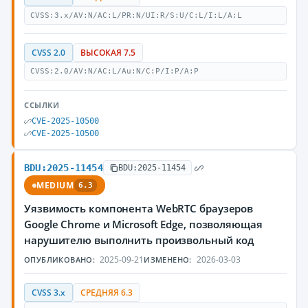
CVSS:3.x/AV:N/AC:L/PR:N/UI:R/S:U/C:L/I:L/A:L
CVSS 2.0
ВЫСОКАЯ 7.5
CVSS:2.0/AV:N/AC:L/Au:N/C:P/I:P/A:P
ССЫЛКИ
CVE-2025-10500
CVE-2025-10500
BDU:2025-11454
BDU:2025-11454
MEDIUM
6.3
Уязвимость компонента WebRTC браузеров
Google Chrome и Microsoft Edge, позволяющая
нарушителю выполнить произвольный код
2025-09-21
2026-03-03
ОПУБЛИКОВАНО:
ИЗМЕНЕНО:
CVSS 3.x
СРЕДНЯЯ 6.3