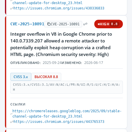
channel-update-for-desktop_23.html
https://issues.chromium.org/issues/430336833
CVE-2025-10891
HIGH
CVE-2025-10891
8.8
Integer overflow in V8 in Google Chrome prior to
140.0.7339.207 allowed a remote attacker to
potentially exploit heap corruption via a crafted
HTML page. (Chromium security severity: High)
2025-09-24
2026-06-17
ОПУБЛИКОВАНО:
ИЗМЕНЕНО:
CVSS 3.x
ВЫСОКАЯ 8.8
CVSS:3.x/CVSS:3.1/AV:N/AC:L/PR:N/UI:R/S:U/C:H/I:H/A:
H
ССЫЛКИ
https://chromereleases.googleblog.com/2025/09/stable-
channel-update-for-desktop_23.html
https://issues.chromium.org/issues/443765373