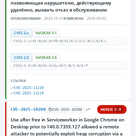
позволяющая нарушителю, действующему
удалённо, вызвать отказ в обслуживании
2025-10-31
2026-03-03
ОПУБЛИКОВАНО:
ИЗМЕНЕНО:
CVSS 3.x
НИЗКАЯ 3.1
CVSS:3.x/AV:N/AC:H/PR:N/UI:R/S:U/C:N/I:N/A:L
CVSS 2.0
НИЗКАЯ 2.6
CVSS:2.0/AV:N/AC:H/Au:N/C:N/I:N/A:P
ССЫЛКИ
CVE-2025-11219
CVE-2025-11219
CVE-2025-10200
HIGH
CVE-2025-10200
8.8
Use after free in Serviceworker in Google Chrome on
Desktop prior to 140.0.7339.127 allowed a remote
attacker to potentially exploit heap corruption via a