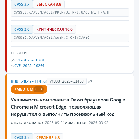
CVSS 3.x
ВЫСОКАЯ 8.8
CVSS:3.x/AV:N/AC:L/PR:N/UI:R/S:U/C:H/I:H/A:H
CVSS 2.0
КРИТИЧЕСКАЯ 10.0
CVSS:2.0/AV:N/AC:L/Au:N/C:C/I:C/A:C
ССЫЛКИ
CVE-2025-10201
CVE-2025-10201
BDU:2025-11453
BDU:2025-11453
MEDIUM
6.3
Уязвимость компонента Dawn браузеров Google
Chrome и Microsoft Edge, позволяющая
нарушителю выполнить произвольный код
2025-09-21
2026-03-03
ОПУБЛИКОВАНО:
ИЗМЕНЕНО:
CVSS 3.x
СРЕДНЯЯ 6.3