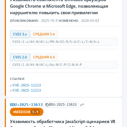
Google Chrome и Microsoft Edge, позволяющая
нарушителю повысить свои привилегии
2025-10-31
2026-03-03
ОПУБЛИКОВАНО:
ИЗМЕНЕНО:
CVSS 3.x
СРЕДНЯЯ 5.4
CVSS:3.x/AV:N/AC:L/PR:N/UI:R/S:U/C:L/I:N/A:L
CVSS 2.0
СРЕДНЯЯ 6.4
CVSS:2.0/AV:N/AC:L/Au:N/C:P/I:N/A:P
ССЫЛКИ
CVE-2025-11213
CVE-2025-11213
BDU:2025-13633
BDU:2025-13633
MEDIUM
5.4
Уязвимость обработчика JavaScript-сценариев V8