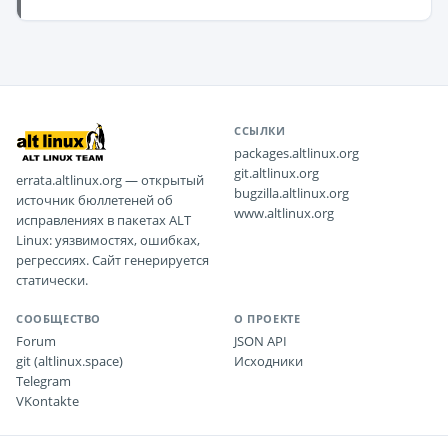
ССЫЛКИ
packages.altlinux.org
git.altlinux.org
errata.altlinux.org — открытый
bugzilla.altlinux.org
источник бюллетеней об
www.altlinux.org
исправлениях в пакетах ALT
Linux: уязвимостях, ошибках,
регрессиях. Сайт генерируется
статически.
СООБЩЕСТВО
О ПРОЕКТЕ
Forum
JSON API
git (altlinux.space)
Исходники
Telegram
VKontakte