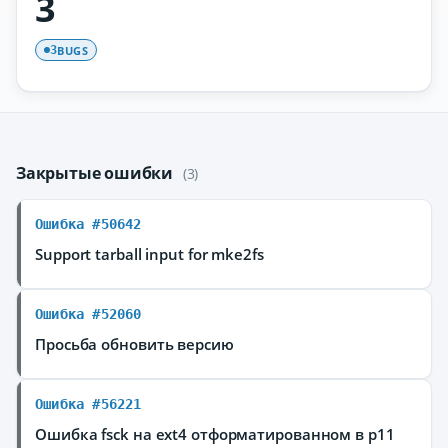
3
BUGS
3
Закрытые ошибки
(3)
Ошибка #50642
Support tarball input for mke2fs
Ошибка #52060
Просьба обновить версию
Ошибка #56221
Ошибка fsck на ext4 отформатированном в p11