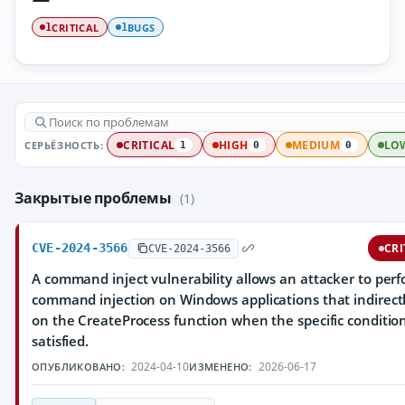
CRITICAL
BUGS
1
1
СЕРЬЁЗНОСТЬ:
CRITICAL
HIGH
MEDIUM
LO
1
0
0
Закрытые проблемы
(1)
CVE-2024-3566
CRI
CVE-2024-3566
A command inject vulnerability allows an attacker to per
command injection on Windows applications that indirec
on the CreateProcess function when the specific conditio
satisfied.
2024-04-10
2026-06-17
ОПУБЛИКОВАНО:
ИЗМЕНЕНО: