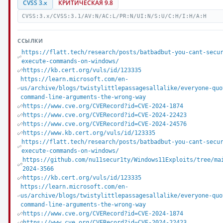
CVSS 3.x
КРИТИЧЕСКАЯ 9.8
CVSS:3.x/CVSS:3.1/AV:N/AC:L/PR:N/UI:N/S:U/C:H/I:H/A:H
ССЫЛКИ
https://flatt.tech/research/posts/batbadbut-you-cant-secu
execute-commands-on-windows/
https://kb.cert.org/vuls/id/123335
https://learn.microsoft.com/en-
us/archive/blogs/twistylittlepassagesallalike/everyone-quo
command-line-arguments-the-wrong-way
https://www.cve.org/CVERecord?id=CVE-2024-1874
https://www.cve.org/CVERecord?id=CVE-2024-22423
https://www.cve.org/CVERecord?id=CVE-2024-24576
https://www.kb.cert.org/vuls/id/123335
https://flatt.tech/research/posts/batbadbut-you-cant-secu
execute-commands-on-windows/
https://github.com/nu11secur1ty/Windows11Exploits/tree/ma
2024-3566
https://kb.cert.org/vuls/id/123335
https://learn.microsoft.com/en-
us/archive/blogs/twistylittlepassagesallalike/everyone-quo
command-line-arguments-the-wrong-way
https://www.cve.org/CVERecord?id=CVE-2024-1874
https://www.cve.org/CVERecord?id=CVE-2024-22423