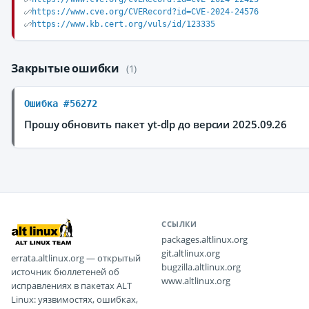
https://www.cve.org/CVERecord?id=CVE-2024-24576
https://www.kb.cert.org/vuls/id/123335
Закрытые ошибки
(1)
Ошибка #56272
Прошу обновить пакет yt-dlp до версии 2025.09.26
ССЫЛКИ
packages.altlinux.org
git.altlinux.org
errata.altlinux.org — открытый
bugzilla.altlinux.org
источник бюллетеней об
www.altlinux.org
исправлениях в пакетах ALT
Linux: уязвимостях, ошибках,