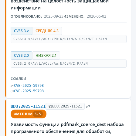
воздействие на целостность защищаемой
информации
2025-09-23
2026-06-02
ОПУБЛИКОВАНО:
ИЗМЕНЕНО:
CVSS 3.x
СРЕДНЯЯ 4.3
CVSS:3.x/AV:L/AC:L/PR:N/UI:N/S:C/C:N/I:L/A:N
CVSS 2.0
НИЗКАЯ 2.1
CVSS:2.0/AV:L/AC:L/Au:N/C:N/I:P/A:N
ССЫЛКИ
CVE-2025-59798
CVE-2025-59798
BDU:2025-11521
BDU:2025-11521
MEDIUM
5.5
Уязвимость функции pdfmark_coerce_dest набора
программного обеспечения для обработки,