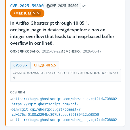
CVE-2025-59800
CVE-2025-59800
MEDIUM
5.5
In Artifex Ghostscript through 10.05.1,
ocr_begin_page in devices/gdevpdfocr.c has an
integer overflow that leads to a heap-based buffer
overflow in ocr_line8.
2025-09-22
2026-06-17
ОПУБЛИКОВАНО:
ИЗМЕНЕНО:
CVSS 3.x
СРЕДНЯЯ 5.5
CVSS:3.x/CVSS:3.1/AV:L/AC:L/PR:L/UI:N/S:U/C:N/I:N/A:
H
ССЫЛКИ
https://bugs.ghostscript.com/show_bug.cgi?id=708602
https://cgit.ghostscript.com/cgi-
bin/cgit.cgi/ghostpdl.git/commit/?
id=176cf0188a2294bc307b8caec876f39412e58350
https://bugs.ghostscript.com/show_bug.cgi?id=708602