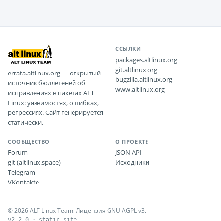
ССЫЛКИ
packages.altlinux.org
git.altlinux.org
errata.altlinux.org — открытый
bugzilla.altlinux.org
источник бюллетеней об
www.altlinux.org
исправлениях в пакетах ALT
Linux: уязвимостях, ошибках,
регрессиях. Сайт генерируется
статически.
СООБЩЕСТВО
О ПРОЕКТЕ
Forum
JSON API
git (altlinux.space)
Исходники
Telegram
VKontakte
© 2026 ALT Linux Team. Лицензия GNU AGPL v3.
v2.2.0 · static site