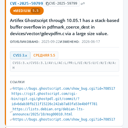
CVE-2025-59799
CVE-2025-59799
MEDIUM
5.5
Artifex Ghostscript through 10.05.1 has a stack-based
buffer overflow in pdfmark_coerce_dest in
devices/vector/gdevpdfm.c via a large size value.
2025-09-22
2026-06-17
ОПУБЛИКОВАНО:
ИЗМЕНЕНО:
CVSS 3.x
СРЕДНЯЯ 5.5
CVSS:3.x/CVSS:3.1/AV:L/AC:L/PR:L/UI:N/S:U/C:N/I:N/A:
H
ССЫЛКИ
https://bugs.ghostscript.com/show_bug.cgi?id=708517
https://cgit.ghostscript.com/cgi-
bin/cgit.cgi/ghostpdl.git/commit/?
id=6dab38fb211f15226c242ab7a83fa53e4b0ff781
https://lists.debian.org/debian-lts-
announce/2025/10/msg00010.html
https://bugs.ghostscript.com/show_bug.cgi?id=708517