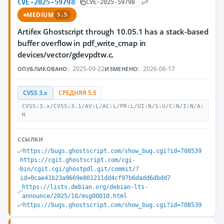
CVE-2025-59798
CVE-2025-59798
MEDIUM
5.5
Artifex Ghostscript through 10.05.1 has a stack-based
buffer overflow in pdf_write_cmap in
devices/vector/gdevpdtw.c.
2025-09-22
2026-06-17
ОПУБЛИКОВАНО:
ИЗМЕНЕНО:
CVSS 3.x
СРЕДНЯЯ 5.5
CVSS:3.x/CVSS:3.1/AV:L/AC:L/PR:L/UI:N/S:U/C:N/I:N/A:
H
ССЫЛКИ
https://bugs.ghostscript.com/show_bug.cgi?id=708539
https://cgit.ghostscript.com/cgi-
bin/cgit.cgi/ghostpdl.git/commit/?
id=0cae41b23a9669e801211dd4cf97b6dadd6dbdd7
https://lists.debian.org/debian-lts-
announce/2025/10/msg00010.html
https://bugs.ghostscript.com/show_bug.cgi?id=708539