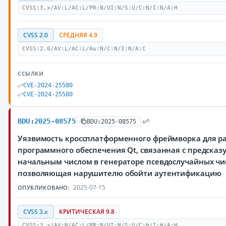
CVSS:3.x/AV:L/AC:L/PR:N/UI:N/S:U/C:N/I:N/A:H
CVSS 2.0
СРЕДНЯЯ 4.9
CVSS:2.0/AV:L/AC:L/Au:N/C:N/I:N/A:C
ССЫЛКИ
CVE-2024-25580
CVE-2024-25580
BDU:2025-08575
BDU:2025-08575
Уязвимость кроссплатформенного фреймворка для р
программного обеспечения Qt, связанная с предска
начальным числом в генераторе псевдослучайных чи
позволяющая нарушителю обойти аутентификацию
2025-07-15
ОПУБЛИКОВАНО:
CVSS 3.x
КРИТИЧЕСКАЯ 9.8
CVSS:3.x/AV:N/AC:L/PR:N/UI:N/S:U/C:H/I:H/A:H