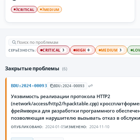
CRITICAL
MEDIUM
3
3
СЕРЬЁЗНОСТЬ:
CRITICAL
HIGH
MEDIUM
LO
3
0
3
Закрытые проблемы
(6)
BDU:2024-00093
BDU:2024-00093
Уязвимость реализации протокола HTTP2
(network/access/http2/hpacktable.cpp) кроссплатформ
фреймворка для разработки программного обеспечен
позволяющая нарушителю вызывать отказ в обслуж
2024-01-05
2024-11-10
ОПУБЛИКОВАНО:
ИЗМЕНЕНО: