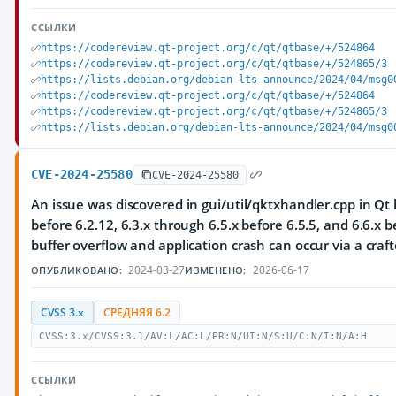
ССЫЛКИ
https://codereview.qt-project.org/c/qt/qtbase/+/524864
https://codereview.qt-project.org/c/qt/qtbase/+/524865/3
https://lists.debian.org/debian-lts-announce/2024/04/msg0
https://codereview.qt-project.org/c/qt/qtbase/+/524864
https://codereview.qt-project.org/c/qt/qtbase/+/524865/3
https://lists.debian.org/debian-lts-announce/2024/04/msg0
CVE-2024-25580
CVE-2024-25580
An issue was discovered in gui/util/qktxhandler.cpp in Qt 
before 6.2.12, 6.3.x through 6.5.x before 6.5.5, and 6.6.x b
buffer overflow and application crash can occur via a craft
2024-03-27
2026-06-17
ОПУБЛИКОВАНО:
ИЗМЕНЕНО:
CVSS 3.x
СРЕДНЯЯ 6.2
CVSS:3.x/CVSS:3.1/AV:L/AC:L/PR:N/UI:N/S:U/C:N/I:N/A:H
ССЫЛКИ