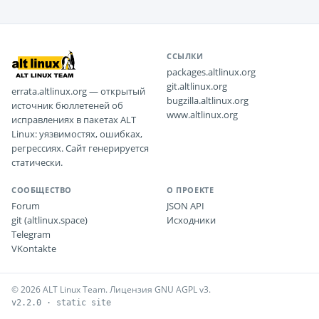
ССЫЛКИ
packages.altlinux.org
git.altlinux.org
errata.altlinux.org — открытый
bugzilla.altlinux.org
источник бюллетеней об
www.altlinux.org
исправлениях в пакетах ALT
Linux: уязвимостях, ошибках,
регрессиях. Сайт генерируется
статически.
СООБЩЕСТВО
О ПРОЕКТЕ
Forum
JSON API
git (altlinux.space)
Исходники
Telegram
VKontakte
© 2026 ALT Linux Team. Лицензия GNU AGPL v3.
v2.2.0 · static site