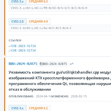
CVSS 3.x
СРЕДНЯЯ 6.2
CVSS:3.x/AV:L/AC:L/PR:N/UI:N/S:U/C:N/I:N/A:H
CVSS 2.0
СРЕДНЯЯ 4.9
CVSS:2.0/AV:L/AC:L/Au:N/C:N/I:N/A:C
ССЫЛКИ
CVE-2023-51714
CVE-2023-51714
BDU:2024-02875
BDU:2024-02875
Уязвимость компонента gui/util/qktxhandler.cpp моду
изображений KTX кроссплатформенного фреймворка 
программного обеспечения Qt, позволяющая наруш
отказ в обслуживании
2024-04-14
2026-02-15
ОПУБЛИКОВАНО:
ИЗМЕНЕНО:
CVSS 3.x
СРЕДНЯЯ 6.2