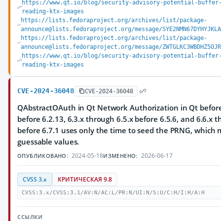
https://www.qt.io/blog/security-advisory-potential-buffer
reading-ktx-images
https://lists.fedoraproject.org/archives/list/package-
announce@lists.fedoraproject.org/message/SYE2NMN67DYHYJKLA
https://lists.fedoraproject.org/archives/list/package-
announce@lists.fedoraproject.org/message/ZWTGLKC3WBDHZ5OJR
https://www.qt.io/blog/security-advisory-potential-buffer
reading-ktx-images
CVE-2024-36048
CVE-2024-36048
QAbstractOAuth in Qt Network Authorization in Qt before 
before 6.2.13, 6.3.x through 6.5.x before 6.5.6, and 6.6.x 
before 6.7.1 uses only the time to seed the PRNG, which m
guessable values.
2024-05-18
2026-06-17
ОПУБЛИКОВАНО:
ИЗМЕНЕНО:
CVSS 3.x
КРИТИЧЕСКАЯ 9.8
CVSS:3.x/CVSS:3.1/AV:N/AC:L/PR:N/UI:N/S:U/C:H/I:H/A:H
ССЫЛКИ