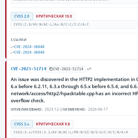
CVSS 2.0
КРИТИЧЕСКАЯ 10.0
CVSS:2.0/AV:N/AC:L/Au:N/C:C/I:C/A:C
ССЫЛКИ
CVE-2024-36048
CVE-2024-36048
CVE-2023-51714
CVE-2023-51714
An issue was discovered in the HTTP2 implementation in Q
6.x before 6.2.11, 6.3.x through 6.5.x before 6.5.4, and 6.6.
network/access/http2/hpacktable.cpp has an incorrect HP
overflow check.
2023-12-24
2026-06-17
ОПУБЛИКОВАНО:
ИЗМЕНЕНО:
CVSS 3.x
КРИТИЧЕСКАЯ 9.8
CVSS:3.x/CVSS:3.1/AV:N/AC:L/PR:N/UI:N/S:U/C:H/I:H/A:H