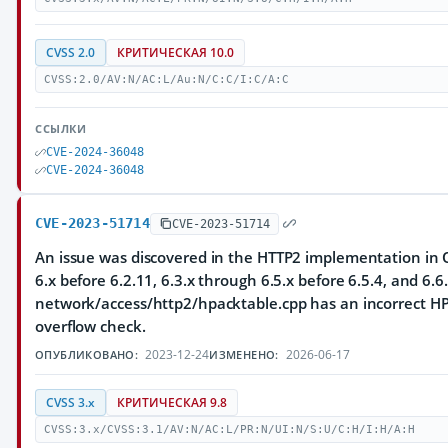
CVSS 2.0
КРИТИЧЕСКАЯ 10.0
CVSS:2.0/AV:N/AC:L/Au:N/C:C/I:C/A:C
ССЫЛКИ
CVE-2024-36048
CVE-2024-36048
CVE-2023-51714
CVE-2023-51714
An issue was discovered in the HTTP2 implementation in Q
6.x before 6.2.11, 6.3.x through 6.5.x before 6.5.4, and 6.6.
network/access/http2/hpacktable.cpp has an incorrect HP
overflow check.
2023-12-24
2026-06-17
ОПУБЛИКОВАНО:
ИЗМЕНЕНО:
CVSS 3.x
КРИТИЧЕСКАЯ 9.8
CVSS:3.x/CVSS:3.1/AV:N/AC:L/PR:N/UI:N/S:U/C:H/I:H/A:H