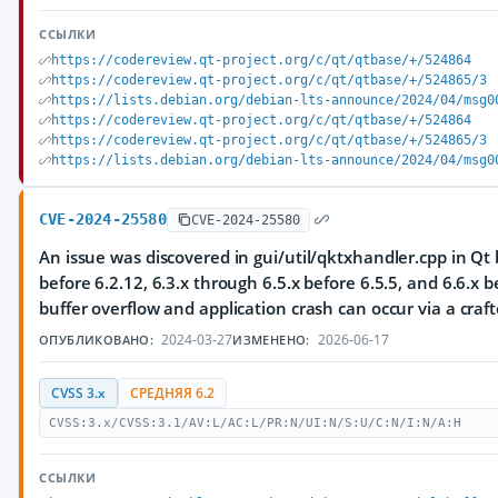
ССЫЛКИ
https://codereview.qt-project.org/c/qt/qtbase/+/524864
https://codereview.qt-project.org/c/qt/qtbase/+/524865/3
https://lists.debian.org/debian-lts-announce/2024/04/msg0
https://codereview.qt-project.org/c/qt/qtbase/+/524864
https://codereview.qt-project.org/c/qt/qtbase/+/524865/3
https://lists.debian.org/debian-lts-announce/2024/04/msg0
CVE-2024-25580
CVE-2024-25580
An issue was discovered in gui/util/qktxhandler.cpp in Qt 
before 6.2.12, 6.3.x through 6.5.x before 6.5.5, and 6.6.x b
buffer overflow and application crash can occur via a craft
2024-03-27
2026-06-17
ОПУБЛИКОВАНО:
ИЗМЕНЕНО:
CVSS 3.x
СРЕДНЯЯ 6.2
CVSS:3.x/CVSS:3.1/AV:L/AC:L/PR:N/UI:N/S:U/C:N/I:N/A:H
ССЫЛКИ