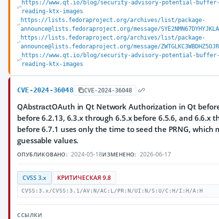
https://www.qt.io/blog/security-advisory-potential-buffer
reading-ktx-images
https://lists.fedoraproject.org/archives/list/package-
announce@lists.fedoraproject.org/message/SYE2NMN67DYHYJKLA
https://lists.fedoraproject.org/archives/list/package-
announce@lists.fedoraproject.org/message/ZWTGLKC3WBDHZ5OJR
https://www.qt.io/blog/security-advisory-potential-buffer
reading-ktx-images
CVE-2024-36048
CVE-2024-36048
QAbstractOAuth in Qt Network Authorization in Qt before 
before 6.2.13, 6.3.x through 6.5.x before 6.5.6, and 6.6.x 
before 6.7.1 uses only the time to seed the PRNG, which m
guessable values.
2024-05-18
2026-06-17
ОПУБЛИКОВАНО:
ИЗМЕНЕНО:
CVSS 3.x
КРИТИЧЕСКАЯ 9.8
CVSS:3.x/CVSS:3.1/AV:N/AC:L/PR:N/UI:N/S:U/C:H/I:H/A:H
ССЫЛКИ