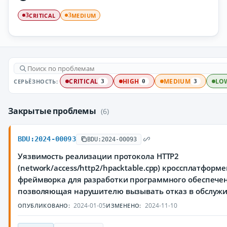
CRITICAL
MEDIUM
3
3
СЕРЬЁЗНОСТЬ:
CRITICAL
HIGH
MEDIUM
LO
3
0
3
Закрытые проблемы
(6)
BDU:2024-00093
BDU:2024-00093
Уязвимость реализации протокола HTTP2
(network/access/http2/hpacktable.cpp) кроссплатформ
фреймворка для разработки программного обеспечен
позволяющая нарушителю вызывать отказ в обслуж
2024-01-05
2024-11-10
ОПУБЛИКОВАНО:
ИЗМЕНЕНО: