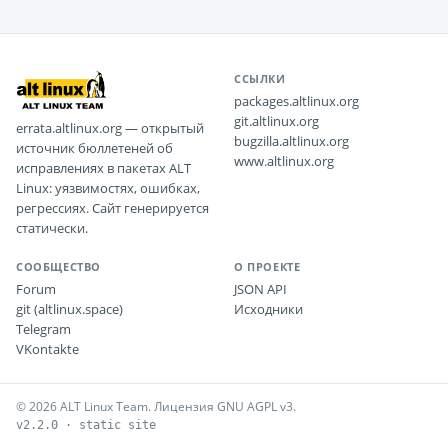
ССЫЛКИ
packages.altlinux.org
git.altlinux.org
errata.altlinux.org — открытый
bugzilla.altlinux.org
источник бюллетеней об
www.altlinux.org
исправлениях в пакетах ALT
Linux: уязвимостях, ошибках,
регрессиях. Сайт генерируется
статически.
СООБЩЕСТВО
О ПРОЕКТЕ
Forum
JSON API
git (altlinux.space)
Исходники
Telegram
VKontakte
© 2026 ALT Linux Team. Лицензия GNU AGPL v3.
v2.2.0 · static site