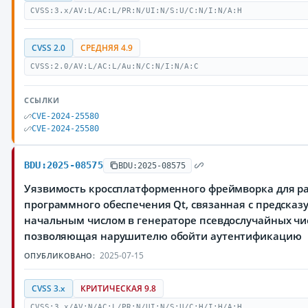
CVSS:3.x/AV:L/AC:L/PR:N/UI:N/S:U/C:N/I:N/A:H
CVSS 2.0
СРЕДНЯЯ 4.9
CVSS:2.0/AV:L/AC:L/Au:N/C:N/I:N/A:C
ССЫЛКИ
CVE-2024-25580
CVE-2024-25580
BDU:2025-08575
BDU:2025-08575
Уязвимость кроссплатформенного фреймворка для р
программного обеспечения Qt, связанная с предска
начальным числом в генераторе псевдослучайных чи
позволяющая нарушителю обойти аутентификацию
2025-07-15
ОПУБЛИКОВАНО:
CVSS 3.x
КРИТИЧЕСКАЯ 9.8
CVSS:3.x/AV:N/AC:L/PR:N/UI:N/S:U/C:H/I:H/A:H