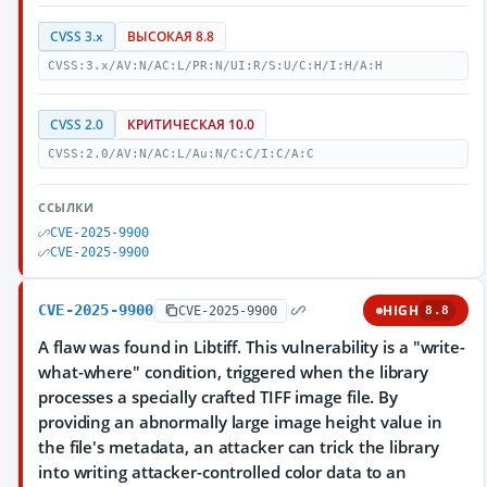
CVSS 3.x
ВЫСОКАЯ 8.8
CVSS:3.x/AV:N/AC:L/PR:N/UI:R/S:U/C:H/I:H/A:H
CVSS 2.0
КРИТИЧЕСКАЯ 10.0
CVSS:2.0/AV:N/AC:L/Au:N/C:C/I:C/A:C
ССЫЛКИ
CVE-2025-9900
CVE-2025-9900
CVE-2025-9900
HIGH
CVE-2025-9900
8.8
A flaw was found in Libtiff. This vulnerability is a "write-
what-where" condition, triggered when the library
processes a specially crafted TIFF image file. By
providing an abnormally large image height value in
the file's metadata, an attacker can trick the library
into writing attacker-controlled color data to an