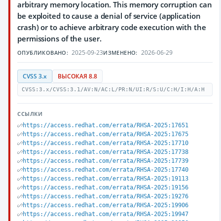
arbitrary memory location. This memory corruption can
be exploited to cause a denial of service (application
crash) or to achieve arbitrary code execution with the
permissions of the user.
2025-09-23
2026-06-29
ОПУБЛИКОВАНО:
ИЗМЕНЕНО:
CVSS 3.x
ВЫСОКАЯ 8.8
CVSS:3.x/CVSS:3.1/AV:N/AC:L/PR:N/UI:R/S:U/C:H/I:H/A:H
ССЫЛКИ
https://access.redhat.com/errata/RHSA-2025:17651
https://access.redhat.com/errata/RHSA-2025:17675
https://access.redhat.com/errata/RHSA-2025:17710
https://access.redhat.com/errata/RHSA-2025:17738
https://access.redhat.com/errata/RHSA-2025:17739
https://access.redhat.com/errata/RHSA-2025:17740
https://access.redhat.com/errata/RHSA-2025:19113
https://access.redhat.com/errata/RHSA-2025:19156
https://access.redhat.com/errata/RHSA-2025:19276
https://access.redhat.com/errata/RHSA-2025:19906
https://access.redhat.com/errata/RHSA-2025:19947