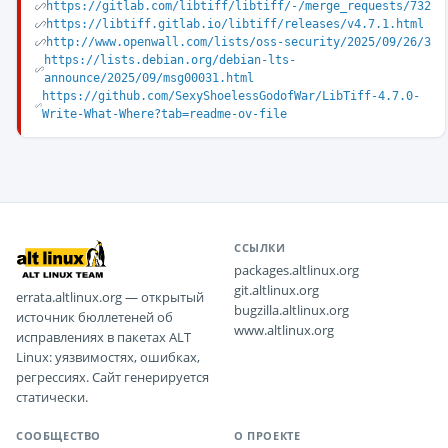
https://gitlab.com/libtiff/libtiff/-/merge_requests/732
https://libtiff.gitlab.io/libtiff/releases/v4.7.1.html
http://www.openwall.com/lists/oss-security/2025/09/26/3
https://lists.debian.org/debian-lts-
announce/2025/09/msg00031.html
https://github.com/SexyShoelessGodofWar/LibTiff-4.7.0-
Write-What-Where?tab=readme-ov-file
ССЫЛКИ
packages.altlinux.org
git.altlinux.org
errata.altlinux.org — открытый
bugzilla.altlinux.org
источник бюллетеней об
www.altlinux.org
исправлениях в пакетах ALT
Linux: уязвимостях, ошибках,
регрессиях. Сайт генерируется
статически.
СООБЩЕСТВО
О ПРОЕКТЕ