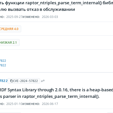
ь функции raptor_ntriples_parse_term_internal() би
лю вызвать отказ в обслуживании
2025-09-27
2026-03-03
НО:
ИЗМЕНЕНО:
СРЕДНЯЯ 4.0
НИЗКАЯ 2.1
7822
7822
7822
CVE-2024-57822
RDF Syntax Library through 2.0.16, there is a heap-base
 parser in raptor_ntriples_parse_term_internal().
2025-01-10
2026-06-17
НО:
ИЗМЕНЕНО: