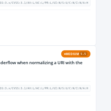
SS:3.x/CVSS:3.1/AV:L/AC:L/PR:L/UI:N/S:U/C:N/I:N/A:H
MEDIUM
5.5
underflow when normalizing a URI with the
SS:3.x/CVSS:3.1/AV:L/AC:L/PR:L/UI:N/S:U/C:N/I:N/A:H