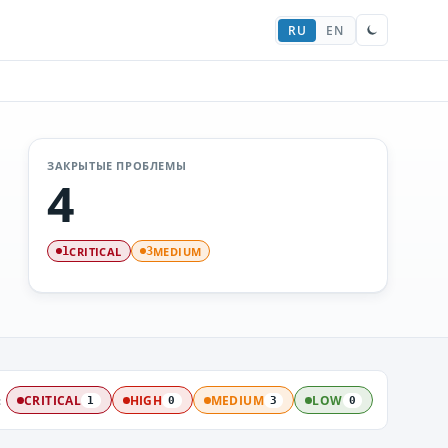
RU
EN
ЗАКРЫТЫЕ ПРОБЛЕМЫ
4
CRITICAL
MEDIUM
1
3
:
CRITICAL
HIGH
MEDIUM
LOW
1
0
3
0