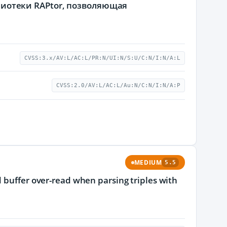
блиотеки RAPtor, позволяющая
CVSS:3.x/AV:L/AC:L/PR:N/UI:N/S:U/C:N/I:N/A:L
CVSS:2.0/AV:L/AC:L/Au:N/C:N/I:N/A:P
MEDIUM
5.5
d buffer over-read when parsing triples with