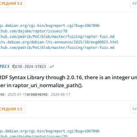
СРЕДНЯЯ 5.5
CV
gs.debian.org/cgi-bin/bugreport.cgi?bug=1067896
thub.com/dajobe/raptor/issues/70
thub.com/pedrib/PoC/blob/master/fuzzing/raptor-fuzz.md
sts.debian.org/debian-lts-announce/2025/10/msg00023.html
thub.com/pedrib/PoC/blob/master/fuzzing/raptor-fuzz.md
7823
CVE-2024-57823
RDF Syntax Library through 2.0.16, there is an integer 
ser in raptor_uri_normalize_path().
2025-01-10
2026-06-17
НО:
ИЗМЕНЕНО:
СРЕДНЯЯ 5.5
CV
gs.debian.org/cgi-bin/bugreport.cgi?bug=1067896
thub.com/dajobe/raptor/issues/70