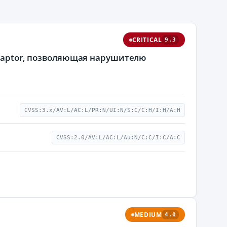
CRITICAL
9.3
 Raptor, позволяющая нарушителю
CVSS:3.x/AV:L/AC:L/PR:N/UI:N/S:C/C:H/I:H/A:H
CVSS:2.0/AV:L/AC:L/Au:N/C:C/I:C/A:C
MEDIUM
4.0