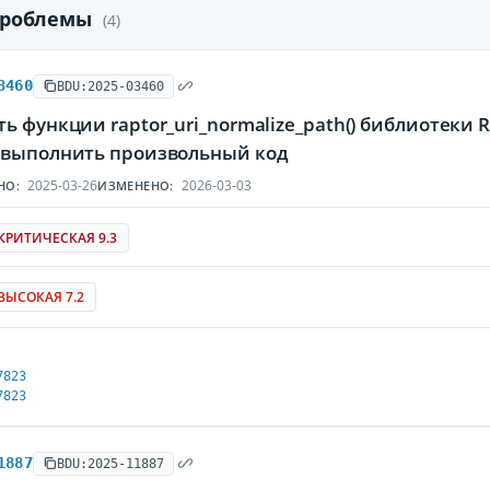
проблемы
(4)
3460
BDU:2025-03460
ь функции raptor_uri_normalize_path() библиотеки
 выполнить произвольный код
2025-03-26
2026-03-03
НО:
ИЗМЕНЕНО:
КРИТИЧЕСКАЯ 9.3
ВЫСОКАЯ 7.2
7823
7823
1887
BDU:2025-11887