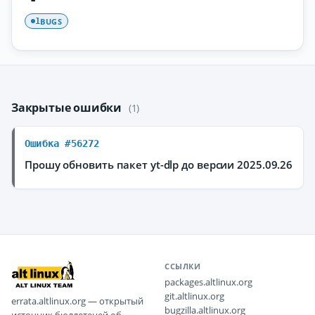
BUGS
1
Закрытые ошибки
(1)
Ошибка #56272
Прошу обновить пакет yt-dlp до версии 2025.09.26
ССЫЛКИ
packages.altlinux.org
git.altlinux.org
errata.altlinux.org — открытый
bugzilla.altlinux.org