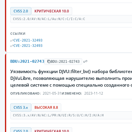
CVSS 2.0
КРИТИЧЕСКАЯ 10.0
CVSS:2.0/AV:N/AC:L/Au:N/C:C/I:C/A:C
ССЫЛКИ
CVE-2021-32493
CVE-2021-32493
BDU:2021-02743
BDU:2021-02743
Уязвимость функции DJVU::filter_bv() набора библиоте
DjVuLibre, позволяющая нарушителю выполнить про
целевой системе с помощью специально созданного 
2021-05-31
2023-11-12
ОПУБЛИКОВАНО:
ИЗМЕНЕНО:
CVSS 3.x
ВЫСОКАЯ 8.8
CVSS:3.x/AV:N/AC:L/PR:N/UI:R/S:U/C:H/I:H/A:H
CVSS 2.0
КРИТИЧЕСКАЯ 10.0