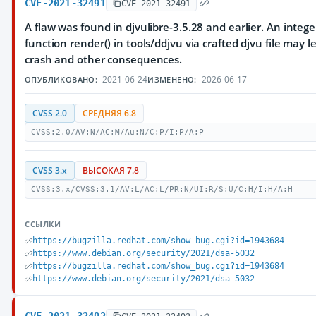
CVE-2021-32491
CVE-2021-32491
A flaw was found in djvulibre-3.5.28 and earlier. An intege
function render() in tools/ddjvu via crafted djvu file may l
crash and other consequences.
2021-06-24
2026-06-17
ОПУБЛИКОВАНО:
ИЗМЕНЕНО:
CVSS 2.0
СРЕДНЯЯ 6.8
CVSS:2.0/AV:N/AC:M/Au:N/C:P/I:P/A:P
CVSS 3.x
ВЫСОКАЯ 7.8
CVSS:3.x/CVSS:3.1/AV:L/AC:L/PR:N/UI:R/S:U/C:H/I:H/A:H
ССЫЛКИ
https://bugzilla.redhat.com/show_bug.cgi?id=1943684
https://www.debian.org/security/2021/dsa-5032
https://bugzilla.redhat.com/show_bug.cgi?id=1943684
https://www.debian.org/security/2021/dsa-5032