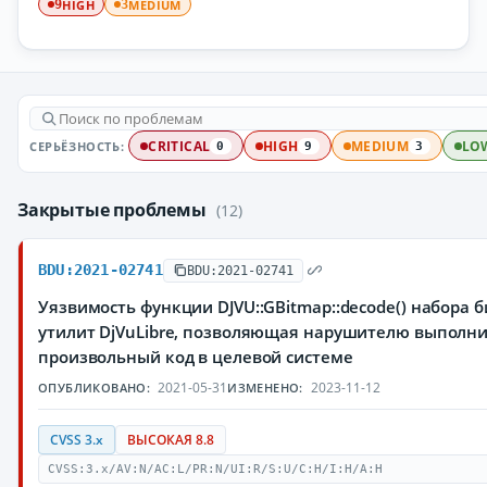
HIGH
MEDIUM
9
3
СЕРЬЁЗНОСТЬ:
CRITICAL
HIGH
MEDIUM
LO
0
9
3
Закрытые проблемы
(12)
BDU:2021-02741
BDU:2021-02741
Уязвимость функции DJVU::GBitmap::decode() набора 
утилит DjVuLibre, позволяющая нарушителю выполн
произвольный код в целевой системе
2021-05-31
2023-11-12
ОПУБЛИКОВАНО:
ИЗМЕНЕНО:
CVSS 3.x
ВЫСОКАЯ 8.8
CVSS:3.x/AV:N/AC:L/PR:N/UI:R/S:U/C:H/I:H/A:H