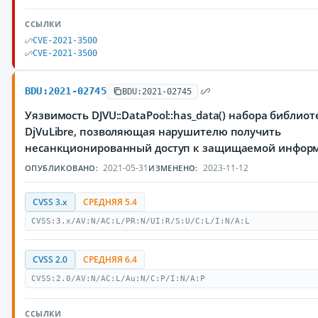
ССЫЛКИ
CVE-2021-3500
CVE-2021-3500
BDU:2021-02745
BDU:2021-02745
Уязвимость DJVU::DataPool::has_data() набора библиот
DjVuLibre, позволяющая нарушителю получить
несанкционированный доступ к защищаемой инфор
2021-05-31
2023-11-12
ОПУБЛИКОВАНО:
ИЗМЕНЕНО:
CVSS 3.x
СРЕДНЯЯ 5.4
CVSS:3.x/AV:N/AC:L/PR:N/UI:R/S:U/C:L/I:N/A:L
CVSS 2.0
СРЕДНЯЯ 6.4
CVSS:2.0/AV:N/AC:L/Au:N/C:P/I:N/A:P
ССЫЛКИ