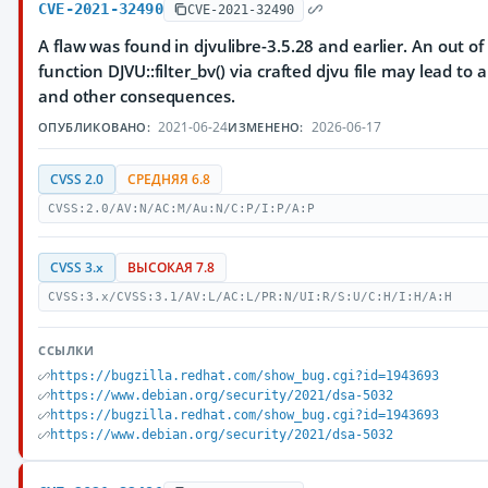
CVE-2021-32490
CVE-2021-32490
A flaw was found in djvulibre-3.5.28 and earlier. An out of
function DJVU::filter_bv() via crafted djvu file may lead to 
and other consequences.
2021-06-24
2026-06-17
ОПУБЛИКОВАНО:
ИЗМЕНЕНО:
CVSS 2.0
СРЕДНЯЯ 6.8
CVSS:2.0/AV:N/AC:M/Au:N/C:P/I:P/A:P
CVSS 3.x
ВЫСОКАЯ 7.8
CVSS:3.x/CVSS:3.1/AV:L/AC:L/PR:N/UI:R/S:U/C:H/I:H/A:H
ССЫЛКИ
https://bugzilla.redhat.com/show_bug.cgi?id=1943693
https://www.debian.org/security/2021/dsa-5032
https://bugzilla.redhat.com/show_bug.cgi?id=1943693
https://www.debian.org/security/2021/dsa-5032