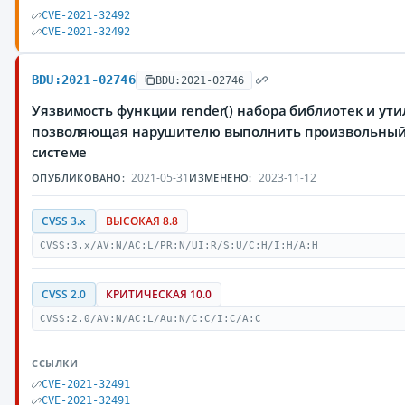
CVE-2021-32492
CVE-2021-32492
BDU:2021-02746
BDU:2021-02746
Уязвимость функции render() набора библиотек и утил
позволяющая нарушителю выполнить произвольный 
системе
2021-05-31
2023-11-12
ОПУБЛИКОВАНО:
ИЗМЕНЕНО:
CVSS 3.x
ВЫСОКАЯ 8.8
CVSS:3.x/AV:N/AC:L/PR:N/UI:R/S:U/C:H/I:H/A:H
CVSS 2.0
КРИТИЧЕСКАЯ 10.0
CVSS:2.0/AV:N/AC:L/Au:N/C:C/I:C/A:C
ССЫЛКИ
CVE-2021-32491
CVE-2021-32491