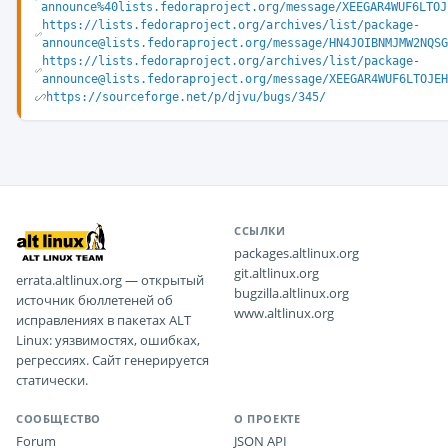
announce%40lists.fedoraproject.org/message/XEEGAR4WUF6LTOJ
https://lists.fedoraproject.org/archives/list/package-
announce@lists.fedoraproject.org/message/HN4JOIBNMJMW2NQSG
https://lists.fedoraproject.org/archives/list/package-
announce@lists.fedoraproject.org/message/XEEGAR4WUF6LTOJEH
https://sourceforge.net/p/djvu/bugs/345/
ССЫЛКИ
packages.altlinux.org
git.altlinux.org
errata.altlinux.org — открытый
bugzilla.altlinux.org
источник бюллетеней об
www.altlinux.org
исправлениях в пакетах ALT
Linux: уязвимостях, ошибках,
регрессиях. Сайт генерируется
статически.
СООБЩЕСТВО
О ПРОЕКТЕ
Forum
JSON API