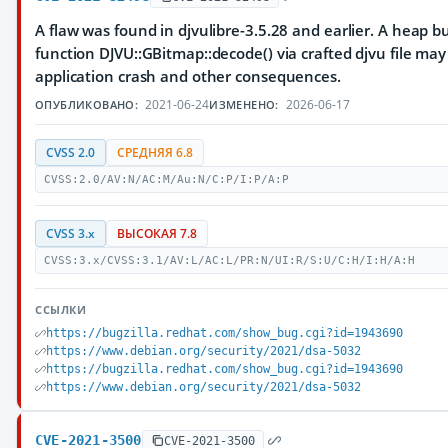
A flaw was found in djvulibre-3.5.28 and earlier. A heap bu
function DJVU::GBitmap::decode() via crafted djvu file may
application crash and other consequences.
2021-06-24
2026-06-17
ОПУБЛИКОВАНО:
ИЗМЕНЕНО:
CVSS 2.0
СРЕДНЯЯ 6.8
CVSS:2.0/AV:N/AC:M/Au:N/C:P/I:P/A:P
CVSS 3.x
ВЫСОКАЯ 7.8
CVSS:3.x/CVSS:3.1/AV:L/AC:L/PR:N/UI:R/S:U/C:H/I:H/A:H
ССЫЛКИ
https://bugzilla.redhat.com/show_bug.cgi?id=1943690
https://www.debian.org/security/2021/dsa-5032
https://bugzilla.redhat.com/show_bug.cgi?id=1943690
https://www.debian.org/security/2021/dsa-5032
CVE-2021-3500
CVE-2021-3500