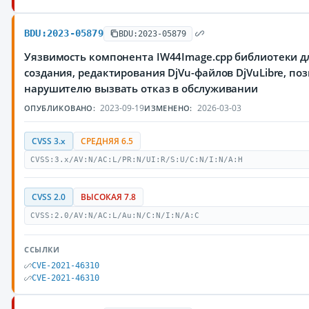
BDU:2023-05879
BDU:2023-05879
Уязвимость компонента IW44Image.cpp библиотеки д
создания, редактирования DjVu-файлов DjVuLibre, п
нарушителю вызвать отказ в обслуживании
2023-09-19
2026-03-03
ОПУБЛИКОВАНО:
ИЗМЕНЕНО:
CVSS 3.x
СРЕДНЯЯ 6.5
CVSS:3.x/AV:N/AC:L/PR:N/UI:R/S:U/C:N/I:N/A:H
CVSS 2.0
ВЫСОКАЯ 7.8
CVSS:2.0/AV:N/AC:L/Au:N/C:N/I:N/A:C
ССЫЛКИ
CVE-2021-46310
CVE-2021-46310