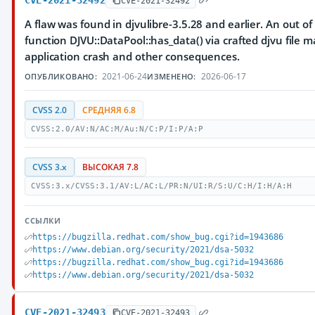
CVE-2021-32492
CVE-2021-32492
A flaw was found in djvulibre-3.5.28 and earlier. An out o
function DJVU::DataPool::has_data() via crafted djvu file m
application crash and other consequences.
2021-06-24
2026-06-17
ОПУБЛИКОВАНО:
ИЗМЕНЕНО:
CVSS 2.0
СРЕДНЯЯ 6.8
CVSS:2.0/AV:N/AC:M/Au:N/C:P/I:P/A:P
CVSS 3.x
ВЫСОКАЯ 7.8
CVSS:3.x/CVSS:3.1/AV:L/AC:L/PR:N/UI:R/S:U/C:H/I:H/A:H
ССЫЛКИ
https://bugzilla.redhat.com/show_bug.cgi?id=1943686
https://www.debian.org/security/2021/dsa-5032
https://bugzilla.redhat.com/show_bug.cgi?id=1943686
https://www.debian.org/security/2021/dsa-5032
CVE-2021-32493
CVE-2021-32493