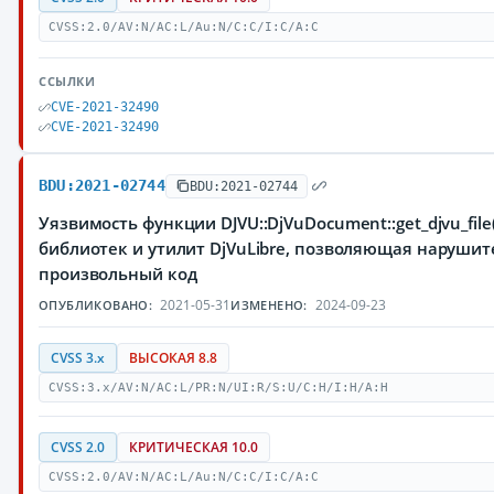
CVSS:2.0/AV:N/AC:L/Au:N/C:C/I:C/A:C
ССЫЛКИ
CVE-2021-32490
CVE-2021-32490
BDU:2021-02744
BDU:2021-02744
Уязвимость функции DJVU::DjVuDocument::get_djvu_file
библиотек и утилит DjVuLibre, позволяющая наруши
произвольный код
2021-05-31
2024-09-23
ОПУБЛИКОВАНО:
ИЗМЕНЕНО:
CVSS 3.x
ВЫСОКАЯ 8.8
CVSS:3.x/AV:N/AC:L/PR:N/UI:R/S:U/C:H/I:H/A:H
CVSS 2.0
КРИТИЧЕСКАЯ 10.0
CVSS:2.0/AV:N/AC:L/Au:N/C:C/I:C/A:C