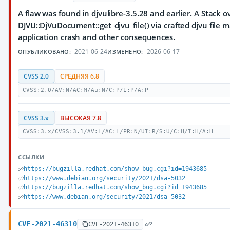
A flaw was found in djvulibre-3.5.28 and earlier. A Stack o
DJVU::DjVuDocument::get_djvu_file() via crafted djvu file m
application crash and other consequences.
2021-06-24
2026-06-17
ОПУБЛИКОВАНО:
ИЗМЕНЕНО:
CVSS 2.0
СРЕДНЯЯ 6.8
CVSS:2.0/AV:N/AC:M/Au:N/C:P/I:P/A:P
CVSS 3.x
ВЫСОКАЯ 7.8
CVSS:3.x/CVSS:3.1/AV:L/AC:L/PR:N/UI:R/S:U/C:H/I:H/A:H
ССЫЛКИ
https://bugzilla.redhat.com/show_bug.cgi?id=1943685
https://www.debian.org/security/2021/dsa-5032
https://bugzilla.redhat.com/show_bug.cgi?id=1943685
https://www.debian.org/security/2021/dsa-5032
CVE-2021-46310
CVE-2021-46310