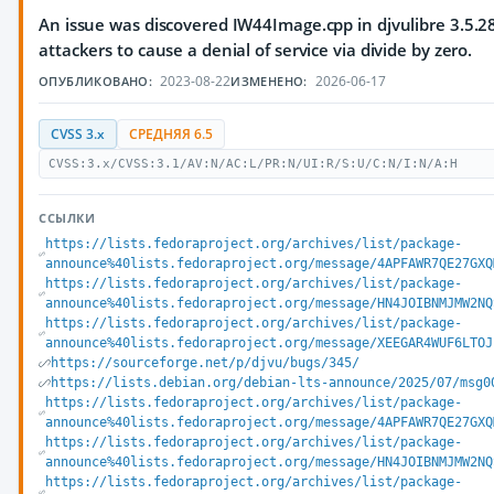
An issue was discovered IW44Image.cpp in djvulibre 3.5.28
attackers to cause a denial of service via divide by zero.
2023-08-22
2026-06-17
ОПУБЛИКОВАНО:
ИЗМЕНЕНО:
CVSS 3.x
СРЕДНЯЯ 6.5
CVSS:3.x/CVSS:3.1/AV:N/AC:L/PR:N/UI:R/S:U/C:N/I:N/A:H
ССЫЛКИ
https://lists.fedoraproject.org/archives/list/package-
announce%40lists.fedoraproject.org/message/4APFAWR7QE27GXQ
https://lists.fedoraproject.org/archives/list/package-
announce%40lists.fedoraproject.org/message/HN4JOIBNMJMW2NQ
https://lists.fedoraproject.org/archives/list/package-
announce%40lists.fedoraproject.org/message/XEEGAR4WUF6LTOJ
https://sourceforge.net/p/djvu/bugs/345/
https://lists.debian.org/debian-lts-announce/2025/07/msg0
https://lists.fedoraproject.org/archives/list/package-
announce%40lists.fedoraproject.org/message/4APFAWR7QE27GXQ
https://lists.fedoraproject.org/archives/list/package-
announce%40lists.fedoraproject.org/message/HN4JOIBNMJMW2NQ
https://lists.fedoraproject.org/archives/list/package-