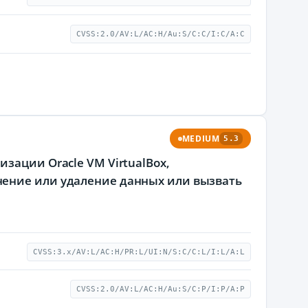
CVSS:2.0/AV:L/AC:H/Au:S/C:C/I:C/A:C
MEDIUM
5.3
зации Oracle VM VirtualBox,
нение или удаление данных или вызвать
CVSS:3.x/AV:L/AC:H/PR:L/UI:N/S:C/C:L/I:L/A:L
CVSS:2.0/AV:L/AC:H/Au:S/C:P/I:P/A:P