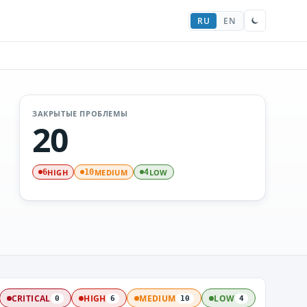
RU
EN
ЗАКРЫТЫЕ ПРОБЛЕМЫ
20
HIGH
MEDIUM
LOW
6
10
4
CRITICAL
HIGH
MEDIUM
LOW
0
6
10
4