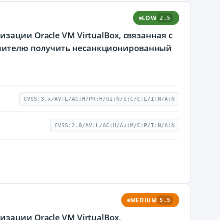
LOW
2.5
зации Oracle VM VirtualBox, связанная с
шителю получить несанкционированный
CVSS:3.x/AV:L/AC:H/PR:H/UI:N/S:C/C:L/I:N/A:N
CVSS:2.0/AV:L/AC:H/Au:M/C:P/I:N/A:N
MEDIUM
5.5
зации Oracle VM VirtualBox,