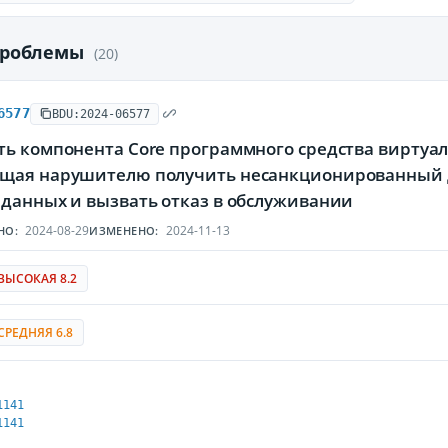
проблемы
(20)
6577
BDU:2024-06577
ь компонента Core программного средства виртуали
щая нарушителю получить несанкционированный д
 данных и вызвать отказ в обслуживании
2024-08-29
2024-11-13
НО:
ИЗМЕНЕНО:
ВЫСОКАЯ 8.2
СРЕДНЯЯ 6.8
1141
1141