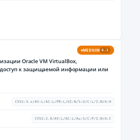
MEDIUM
6.1
зации Oracle VM VirtualBox,
доступ к защищаемой информации или
CVSS:3.x/AV:L/AC:L/PR:L/UI:N/S:U/C:L/I:N/A:H
CVSS:2.0/AV:L/AC:L/Au:S/C:P/I:N/A:C