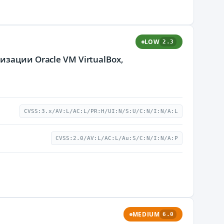
LOW
2.3
зации Oracle VM VirtualBox,
CVSS:3.x/AV:L/AC:L/PR:H/UI:N/S:U/C:N/I:N/A:L
CVSS:2.0/AV:L/AC:L/Au:S/C:N/I:N/A:P
MEDIUM
6.0