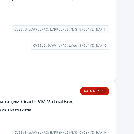
CVSS:3.x/AV:L/AC:L/PR:L/UI:N/S:U/C:N/I:N/A:H
CVSS:2.0/AV:L/AC:L/Au:S/C:N/I:N/A:C
HIGH
7.5
зации Oracle VM VirtualBox,
приложением
CVSS:3.x/AV:L/AC:H/PR:H/UI:N/S:C/C:H/I:H/A:H