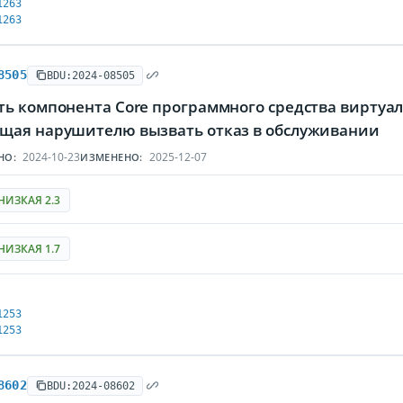
1263
1263
8505
BDU:2024-08505
ь компонента Core программного средства виртуали
щая нарушителю вызвать отказ в обслуживании
2024-10-23
2025-12-07
НО:
ИЗМЕНЕНО:
НИЗКАЯ 2.3
НИЗКАЯ 1.7
1253
1253
8602
BDU:2024-08602