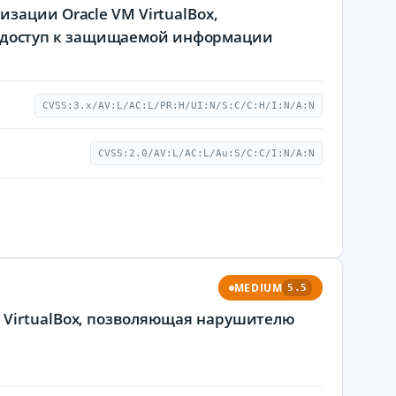
зации Oracle VM VirtualBox,
 доступ к защищаемой информации
CVSS:3.x/AV:L/AC:L/PR:H/UI:N/S:C/C:H/I:N/A:N
CVSS:2.0/AV:L/AC:L/Au:S/C:C/I:N/A:N
MEDIUM
5.5
 VirtualBox, позволяющая нарушителю