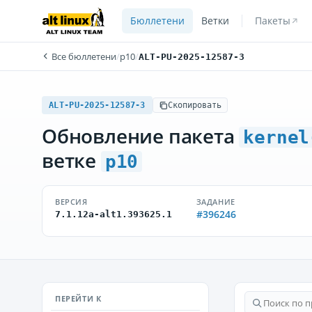
Бюллетени
Ветки
Пакеты
Все бюллетени
/
p10
/
ALT-PU-2025-12587-3
ALT-PU-2025-12587-3
Скопировать
Обновление пакета
kernel
ветке
p10
ВЕРСИЯ
ЗАДАНИЕ
#396246
7.1.12a-alt1.393625.1
ПЕРЕЙТИ К