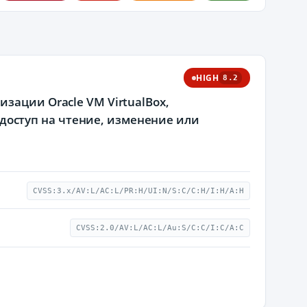
HIGH
8.2
зации Oracle VM VirtualBox,
оступ на чтение, изменение или
CVSS:3.x/AV:L/AC:L/PR:H/UI:N/S:C/C:H/I:H/A:H
CVSS:2.0/AV:L/AC:L/Au:S/C:C/I:C/A:C