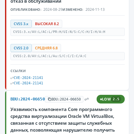
отказ в обслуживании
2024-08-29
2024-11-13
ОПУБЛИКОВАНО:
ИЗМЕНЕНО:
CVSS 3.x
ВЫСОКАЯ 8.2
CVSS:3.x/AV:L/AC:L/PR:H/UI:N/S:C/C:H/I:H/A:H
CVSS 2.0
СРЕДНЯЯ 6.8
CVSS:2.0/AV:L/AC:L/Au:S/C:C/I:C/A:C
ССЫЛКИ
CVE-2024-21141
CVE-2024-21141
BDU:2024-06650
LOW
BDU:2024-06650
2.5
Уязвимость компонента Core программного
средства виртуализации Oracle VM VirtualBox,
связанная с отсутствием защиты служебных
данных, позволяющая нарушителю получить