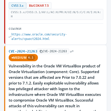
CVSS 3.x
ВЫСОКАЯ 7.5
CVSS:3.x/CVSS:3.1/AV:L/AC:H/PR:H/UI:N/S:C/C:H/I:H/A:
H
ССЫЛКИ
https://www.oracle.com/security-
alerts/cpuoct2024.html
CVE-2024-21263
CVE-2024-21263
MEDIUM
6.1
Vulnerability in the Oracle VM VirtualBox product of
Oracle Virtualization (component: Core). Supported
versions that are affected are Prior to 7.0.22 and
prior to 7.1.2. Easily exploitable vulnerability allows
low privileged attacker with logon to the
infrastructure where Oracle VM VirtualBox executes
to compromise Oracle VM VirtualBox. Successful
attacks of this vulnerability can result in