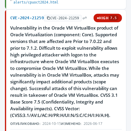
alerts/cpuoct2024.html
CVE-2024-21259
HIGH
CVE-2024-21259
7.5
Vulnerability in the Oracle VM VirtualBox product of
Oracle Virtualization (component: Core). Supported
versions that are affected are Prior to 7.0.22 and
prior to 7.1.2. Difficult to exploit vulnerability allows
high privileged attacker with logon to the
infrastructure where Oracle VM VirtualBox executes
to compromise Oracle VM VirtualBox. While the
vulnerability is in Oracle VM VirtualBox, attacks may
significantly impact additional products (scope
change). Successful attacks of this vulnerability can
result in takeover of Oracle VM VirtualBox. CVSS 3.1
Base Score 7.5 (Confidentiality, Integrity and
Availability impacts). CVSS Vector:
(CVSS:3.1/AV:L/AC:H/PR:H/UI:N/S:C/C:H/I:H/A:H).
2024-10-15
2026-06-17
ОПУБЛИКОВАНО:
ИЗМЕНЕНО: