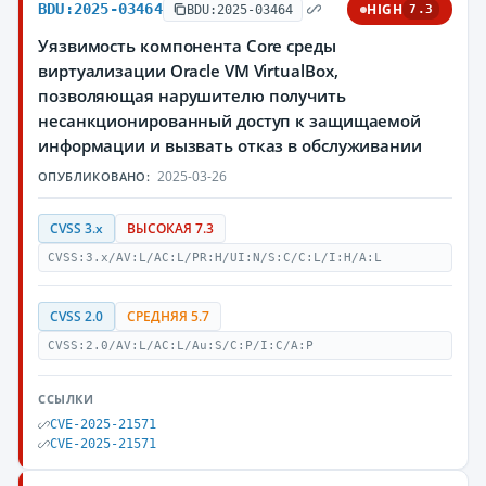
BDU:2025-03464
HIGH
BDU:2025-03464
7.3
Уязвимость компонента Core среды
виртуализации Oracle VM VirtualBox,
позволяющая нарушителю получить
несанкционированный доступ к защищаемой
информации и вызвать отказ в обслуживании
2025-03-26
ОПУБЛИКОВАНО:
CVSS 3.x
ВЫСОКАЯ 7.3
CVSS:3.x/AV:L/AC:L/PR:H/UI:N/S:C/C:L/I:H/A:L
CVSS 2.0
СРЕДНЯЯ 5.7
CVSS:2.0/AV:L/AC:L/Au:S/C:P/I:C/A:P
ССЫЛКИ
CVE-2025-21571
CVE-2025-21571