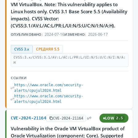
VM VirtualBox. Note: This vulnerability applies to
Linux hosts only. CVSS 3.1 Base Score 5.5 (Availability
impacts). CVSS Vector:
(CVSS:3.1/AV:L/AC:L/PR:L/UI:N/S:U/C:N/I:N/A:H).
2024-07-16
2026-06-17
ОПУБЛИКОВАНО:
ИЗМЕНЕНО:
CVSS 3.x
СРЕДНЯЯ 5.5
CVSS:3.x/CVSS:3.1/AV:L/AC:L/PR:L/UI:N/S:U/C:N/I:N/A:
H
ССЫЛКИ
https://www.oracle.com/security-
alerts/cpujul2024.html
https://www.oracle.com/security-
alerts/cpujul2024.html
CVE-2024-21164
LOW
CVE-2024-21164
2.5
Vulnerability in the Oracle VM VirtualBox product of
Oracle Virtualization (component: Core). Supported