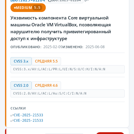
BDU:2025-01284
MEDIUM
5.5
Уязвимость компонента Core виртуальной
машины Oracle VM VirtualBox, позволяющая
нарушителю получить привилегированный
доступ к инфраструктуре
2025-02-09
2025-06-08
ОПУБЛИКОВАНО:
ИЗМЕНЕНО:
CVSS 3.x
СРЕДНЯЯ 5.5
CVSS:3.x/AV:L/AC:L/PR:L/UI:N/S:U/C:H/I:N/A:N
CVSS 2.0
СРЕДНЯЯ 4.6
CVSS:2.0/AV:L/AC:L/Au:S/C:C/I:N/A:N
ССЫЛКИ
CVE-2025-21533
CVE-2025-21533