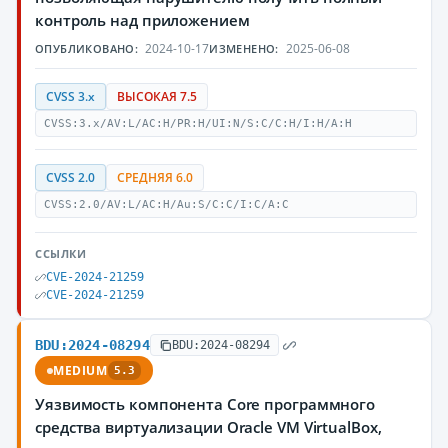
контроль над приложением
2024-10-17
2025-06-08
ОПУБЛИКОВАНО:
ИЗМЕНЕНО:
CVSS 3.x
ВЫСОКАЯ 7.5
CVSS:3.x/AV:L/AC:H/PR:H/UI:N/S:C/C:H/I:H/A:H
CVSS 2.0
СРЕДНЯЯ 6.0
CVSS:2.0/AV:L/AC:H/Au:S/C:C/I:C/A:C
ССЫЛКИ
CVE-2024-21259
CVE-2024-21259
BDU:2024-08294
BDU:2024-08294
MEDIUM
5.3
Уязвимость компонента Core программного
средства виртуализации Oracle VM VirtualBox,