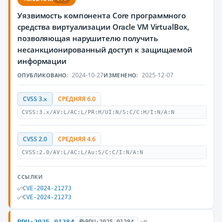
Уязвимость компонента Core программного
средства виртуализации Oracle VM VirtualBox,
позволяющая нарушителю получить
несанкционированный доступ к защищаемой
информации
2024-10-27
2025-12-07
ОПУБЛИКОВАНО:
ИЗМЕНЕНО:
CVSS 3.x
СРЕДНЯЯ 6.0
CVSS:3.x/AV:L/AC:L/PR:H/UI:N/S:C/C:H/I:N/A:N
CVSS 2.0
СРЕДНЯЯ 4.6
CVSS:2.0/AV:L/AC:L/Au:S/C:C/I:N/A:N
ССЫЛКИ
CVE-2024-21273
CVE-2024-21273
BDU:2025-01284