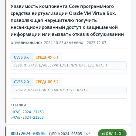
Уязвимость компонента Core программного
средства виртуализации Oracle VM VirtualBox,
позволяющая нарушителю получить
несанкционированный доступ к защищаемой
информации или вызвать отказ в обслуживании
2024-10-23
2025-12-07
ОПУБЛИКОВАНО:
ИЗМЕНЕНО:
CVSS 3.x
СРЕДНЯЯ 6.1
CVSS:3.x/AV:L/AC:L/PR:L/UI:N/S:U/C:L/I:N/A:H
CVSS 2.0
СРЕДНЯЯ 5.2
CVSS:2.0/AV:L/AC:L/Au:S/C:P/I:N/A:C
ССЫЛКИ
CVE-2024-21263
CVE-2024-21263
BDU:2024-08505
LOW
BDU:2024-08505
2.3