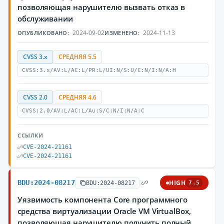
позволяющая нарушителю вызвать отказ в
обслуживании
2024-09-02
2024-11-13
ОПУБЛИКОВАНО:
ИЗМЕНЕНО:
CVSS 3.x
СРЕДНЯЯ 5.5
CVSS:3.x/AV:L/AC:L/PR:L/UI:N/S:U/C:N/I:N/A:H
CVSS 2.0
СРЕДНЯЯ 4.6
CVSS:2.0/AV:L/AC:L/Au:S/C:N/I:N/A:C
ССЫЛКИ
CVE-2024-21161
CVE-2024-21161
BDU:2024-08217
HIGH
BDU:2024-08217
7.5
Уязвимость компонента Core программного
средства виртуализации Oracle VM VirtualBox,
позволяющая нарушителю получить полный