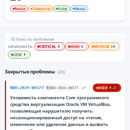
HIGH
MEDIUM
LOW
BUGS
6
10
4
6
СЕРЬЁЗНОСТЬ:
CRITICAL
HIGH
MEDIUM
0
6
10
LOW
4
Закрытые проблемы
(20)
BDU:2024-06577
HIGH
BDU:2024-06577
8.2
Уязвимость компонента Core программного
средства виртуализации Oracle VM VirtualBox,
позволяющая нарушителю получить
несанкционированный доступ на чтение,
изменение или удаление данных и вызвать