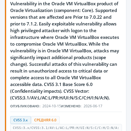
Vulnerability in the Oracle VM VirtualBox product of
Oracle Virtualization (component: Core). Supported
versions that are affected are Prior to 7.0.22 and
prior to 7.1.2. Easily exploitable vulnerability allows
high privileged attacker with logon to the
infrastructure where Oracle VM VirtualBox executes
to compromise Oracle VM VirtualBox. While the
vulnerability is in Oracle VM VirtualBox, attacks may
significantly impact additional products (scope
change). Successful attacks of this vulnerability can
result in unauthorized access to critical data or
complete access to all Oracle VM VirtualBox
accessible data. CVSS 3.1 Base Score 6.0
(Confidentiality impacts). CVSS Vector:
(CVSS:3.1/AV:L/AC:L/PR:H/UI:N/S:C/C:H/I:N/A:N).
2024-10-15
2026-06-17
ОПУБЛИКОВАНО:
ИЗМЕНЕНО:
CVSS 3.x
СРЕДНЯЯ 6.0
CVSS:3.x/CVSS:3.1/AV:L/AC:L/PR:H/UI:N/S:C/C:H/I:N/A: