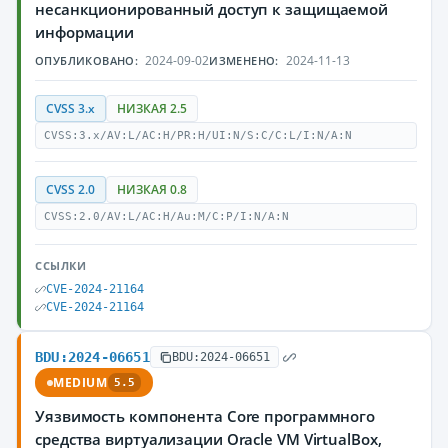
несанкционированный доступ к защищаемой
информации
2024-09-02
2024-11-13
ОПУБЛИКОВАНО:
ИЗМЕНЕНО:
CVSS 3.x
НИЗКАЯ 2.5
CVSS:3.x/AV:L/AC:H/PR:H/UI:N/S:C/C:L/I:N/A:N
CVSS 2.0
НИЗКАЯ 0.8
CVSS:2.0/AV:L/AC:H/Au:M/C:P/I:N/A:N
ССЫЛКИ
CVE-2024-21164
CVE-2024-21164
BDU:2024-06651
BDU:2024-06651
MEDIUM
5.5
Уязвимость компонента Core программного
средства виртуализации Oracle VM VirtualBox,