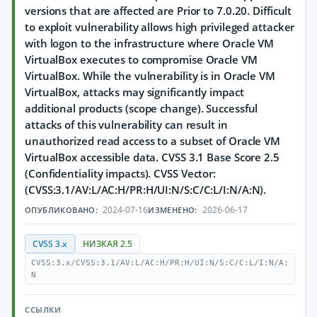
versions that are affected are Prior to 7.0.20. Difficult
to exploit vulnerability allows high privileged attacker
with logon to the infrastructure where Oracle VM
VirtualBox executes to compromise Oracle VM
VirtualBox. While the vulnerability is in Oracle VM
VirtualBox, attacks may significantly impact
additional products (scope change). Successful
attacks of this vulnerability can result in
unauthorized read access to a subset of Oracle VM
VirtualBox accessible data. CVSS 3.1 Base Score 2.5
(Confidentiality impacts). CVSS Vector:
(CVSS:3.1/AV:L/AC:H/PR:H/UI:N/S:C/C:L/I:N/A:N).
2024-07-16
2026-06-17
ОПУБЛИКОВАНО:
ИЗМЕНЕНО:
CVSS 3.x
НИЗКАЯ 2.5
CVSS:3.x/CVSS:3.1/AV:L/AC:H/PR:H/UI:N/S:C/C:L/I:N/A:
N
ССЫЛКИ