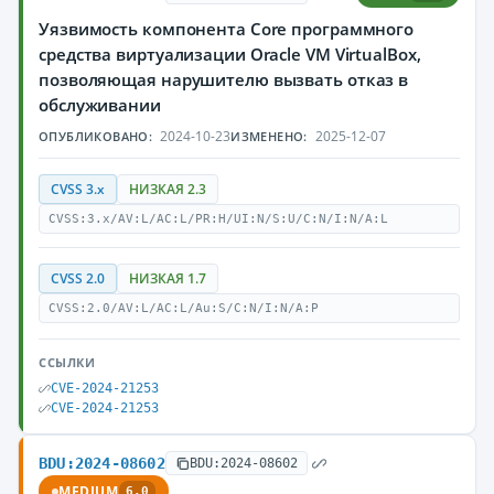
Уязвимость компонента Core программного
средства виртуализации Oracle VM VirtualBox,
позволяющая нарушителю вызвать отказ в
обслуживании
2024-10-23
2025-12-07
ОПУБЛИКОВАНО:
ИЗМЕНЕНО:
CVSS 3.x
НИЗКАЯ 2.3
CVSS:3.x/AV:L/AC:L/PR:H/UI:N/S:U/C:N/I:N/A:L
CVSS 2.0
НИЗКАЯ 1.7
CVSS:2.0/AV:L/AC:L/Au:S/C:N/I:N/A:P
ССЫЛКИ
CVE-2024-21253
CVE-2024-21253
BDU:2024-08602
BDU:2024-08602
MEDIUM
6.0