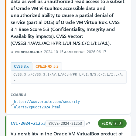
data as well as unauthorized read access to a subset
of Oracle VM VirtualBox accessible data and
unauthorized ability to cause a partial denial of
service (partial DOS) of Oracle VM VirtualBox. CVSS
3.1 Base Score 5.3 (Confidentiality, Integrity and
Availability impacts). CVSS Vector:
(CVSS:3.1/AV:L/AC:H/PR:L/UI:N/S:C/C:L/I:L/A:L).
2024-10-15
2026-06-17
ОПУБЛИКОВАНО:
ИЗМЕНЕНО:
CVSS 3.x
СРЕДНЯЯ 5.3
CVSS:3.x/CVSS:3.1/AV:L/AC:H/PR:L/UI:N/S:C/C:L/I:L/A:
L
ССЫЛКИ
https://www.oracle.com/security-
alerts/cpuoct2024.html
CVE-2024-21253
LOW
CVE-2024-21253
2.3
Vulnerability in the Oracle VM VirtualBox product of