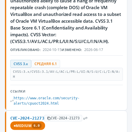
unauthorized ability to cause a hang or frequently
repeatable crash (complete DOS) of Oracle VM
VirtualBox and unauthorized read access to a subset
of Oracle VM VirtualBox accessible data. CVSS 3.1
Base Score 6.1 (Confidentiality and Availability
impacts). CVSS Vector:
(CVSS:3.1/AV:L/AC:L/PR:L/UI:N/S:U/C:L/I:N/A:H).
2024-10-15
2026-06-17
ОПУБЛИКОВАНО:
ИЗМЕНЕНО:
CVSS 3.x
СРЕДНЯЯ 6.1
CVSS:3.x/CVSS:3.1/AV:L/AC:L/PR:L/UI:N/S:U/C:L/I:N/A:
H
ССЫЛКИ
https://www.oracle.com/security-
alerts/cpuoct2024.html
CVE-2024-21273
CVE-2024-21273
MEDIUM
6.0