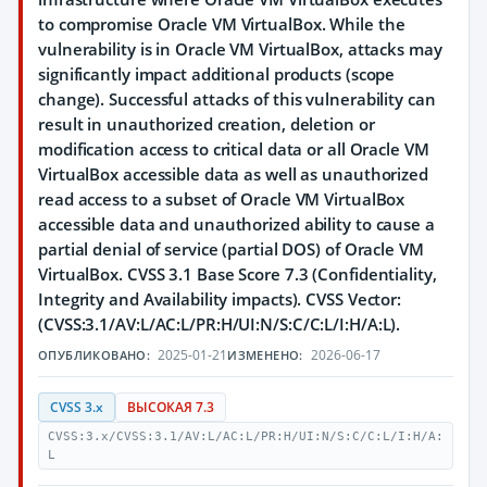
to compromise Oracle VM VirtualBox. While the
vulnerability is in Oracle VM VirtualBox, attacks may
significantly impact additional products (scope
change). Successful attacks of this vulnerability can
result in unauthorized creation, deletion or
modification access to critical data or all Oracle VM
VirtualBox accessible data as well as unauthorized
read access to a subset of Oracle VM VirtualBox
accessible data and unauthorized ability to cause a
partial denial of service (partial DOS) of Oracle VM
VirtualBox. CVSS 3.1 Base Score 7.3 (Confidentiality,
Integrity and Availability impacts). CVSS Vector:
(CVSS:3.1/AV:L/AC:L/PR:H/UI:N/S:C/C:L/I:H/A:L).
2025-01-21
2026-06-17
ОПУБЛИКОВАНО:
ИЗМЕНЕНО:
CVSS 3.x
ВЫСОКАЯ 7.3
CVSS:3.x/CVSS:3.1/AV:L/AC:L/PR:H/UI:N/S:C/C:L/I:H/A:
L