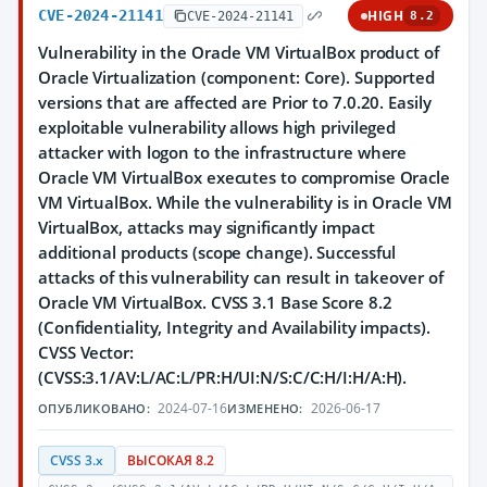
CVE-2024-21141
HIGH
CVE-2024-21141
8.2
Vulnerability in the Oracle VM VirtualBox product of
Oracle Virtualization (component: Core). Supported
versions that are affected are Prior to 7.0.20. Easily
exploitable vulnerability allows high privileged
attacker with logon to the infrastructure where
Oracle VM VirtualBox executes to compromise Oracle
VM VirtualBox. While the vulnerability is in Oracle VM
VirtualBox, attacks may significantly impact
additional products (scope change). Successful
attacks of this vulnerability can result in takeover of
Oracle VM VirtualBox. CVSS 3.1 Base Score 8.2
(Confidentiality, Integrity and Availability impacts).
CVSS Vector:
(CVSS:3.1/AV:L/AC:L/PR:H/UI:N/S:C/C:H/I:H/A:H).
2024-07-16
2026-06-17
ОПУБЛИКОВАНО:
ИЗМЕНЕНО:
CVSS 3.x
ВЫСОКАЯ 8.2