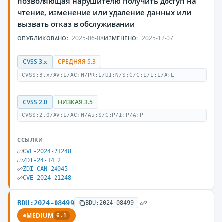
позволяющая нарушителю получить доступ на
чтение, изменение или удаление данных или
вызвать отказ в обслуживании
2025-06-08
2025-12-07
ОПУБЛИКОВАНО:
ИЗМЕНЕНО:
CVSS 3.x
СРЕДНЯЯ 5.3
CVSS:3.x/AV:L/AC:H/PR:L/UI:N/S:C/C:L/I:L/A:L
CVSS 2.0
НИЗКАЯ 3.5
CVSS:2.0/AV:L/AC:H/Au:S/C:P/I:P/A:P
ССЫЛКИ
CVE-2024-21248
ZDI-24-1412
ZDI-CAN-24045
CVE-2024-21248
BDU:2024-08499
BDU:2024-08499
MEDIUM
6.1