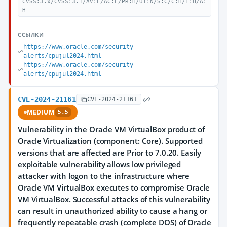
CVSS:3.x/CVSS:3.1/AV:L/AC:L/PR:H/UI:N/S:C/C:H/I:H/A:
H
ССЫЛКИ
https://www.oracle.com/security-
alerts/cpujul2024.html
https://www.oracle.com/security-
alerts/cpujul2024.html
CVE-2024-21161
CVE-2024-21161
MEDIUM
5.5
Vulnerability in the Oracle VM VirtualBox product of
Oracle Virtualization (component: Core). Supported
versions that are affected are Prior to 7.0.20. Easily
exploitable vulnerability allows low privileged
attacker with logon to the infrastructure where
Oracle VM VirtualBox executes to compromise Oracle
VM VirtualBox. Successful attacks of this vulnerability
can result in unauthorized ability to cause a hang or
frequently repeatable crash (complete DOS) of Oracle