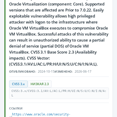
Oracle Virtualization (component: Core). Supported
versions that are affected are Prior to 7.0.22. Easily
exploitable vulnerability allows high privileged
attacker with logon to the infrastructure where
Oracle VM VirtualBox executes to compromise Oracle
VM VirtualBox. Successful attacks of this vulnerability
can result in unauthorized ability to cause a partial
denial of service (partial DOS) of Oracle VM
VirtualBox. CVSS 3.1 Base Score 2.3 (Availability
impacts). CVSS Vector:
(CVSS:3.1/AV:L/AC:L/PR:H/UI:N/S:U/C:N/I:N/A:L).
2024-10-15
2026-06-17
ОПУБЛИКОВАНО:
ИЗМЕНЕНО:
CVSS 3.x
НИЗКАЯ 2.3
CVSS:3.x/CVSS:3.1/AV:L/AC:L/PR:H/UI:N/S:U/C:N/I:N/A:
L
ССЫЛКИ
https://www.oracle.com/security-