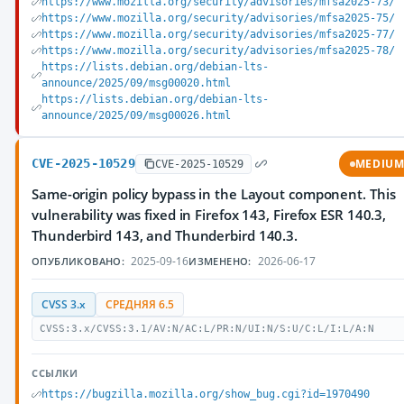
https://www.mozilla.org/security/advisories/mfsa2025-73/
https://www.mozilla.org/security/advisories/mfsa2025-75/
https://www.mozilla.org/security/advisories/mfsa2025-77/
https://www.mozilla.org/security/advisories/mfsa2025-78/
https://lists.debian.org/debian-lts-
announce/2025/09/msg00020.html
https://lists.debian.org/debian-lts-
announce/2025/09/msg00026.html
CVE-2025-10529
MEDIU
CVE-2025-10529
Same-origin policy bypass in the Layout component. This
vulnerability was fixed in Firefox 143, Firefox ESR 140.3,
Thunderbird 143, and Thunderbird 140.3.
2025-09-16
2026-06-17
ОПУБЛИКОВАНО:
ИЗМЕНЕНО:
CVSS 3.x
СРЕДНЯЯ 6.5
CVSS:3.x/CVSS:3.1/AV:N/AC:L/PR:N/UI:N/S:U/C:L/I:L/A:N
ССЫЛКИ
https://bugzilla.mozilla.org/show_bug.cgi?id=1970490