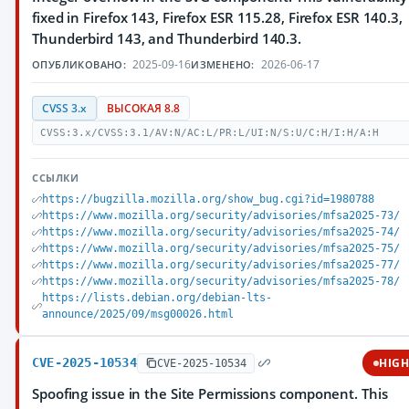
fixed in Firefox 143, Firefox ESR 115.28, Firefox ESR 140.3,
Thunderbird 143, and Thunderbird 140.3.
2025-09-16
2026-06-17
ОПУБЛИКОВАНО:
ИЗМЕНЕНО:
CVSS 3.x
ВЫСОКАЯ 8.8
CVSS:3.x/CVSS:3.1/AV:N/AC:L/PR:L/UI:N/S:U/C:H/I:H/A:H
ССЫЛКИ
https://bugzilla.mozilla.org/show_bug.cgi?id=1980788
https://www.mozilla.org/security/advisories/mfsa2025-73/
https://www.mozilla.org/security/advisories/mfsa2025-74/
https://www.mozilla.org/security/advisories/mfsa2025-75/
https://www.mozilla.org/security/advisories/mfsa2025-77/
https://www.mozilla.org/security/advisories/mfsa2025-78/
https://lists.debian.org/debian-lts-
announce/2025/09/msg00026.html
CVE-2025-10534
HIG
CVE-2025-10534
Spoofing issue in the Site Permissions component. This