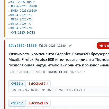
CVE-2025-10532
RHSA-2025:16108
RHSA-2025:16109
MFSA 2025-73
MFSA 2025-75
MFSA 2025-77
MFSA 2025-78
CVE-2025-10532
BDU:2025-11380
HIG
BDU:2025-11380
Уязвимость компонента Graphics: Canvas2D браузеро
Mozilla Firefox, Firefox ESR и почтового клиента Thunder
позволяющая нарушителю выполнить произвольный
2025-09-18
2026-07-06
ОПУБЛИКОВАНО:
ИЗМЕНЕНО:
CVSS 3.x
ВЫСОКАЯ 7.1
CVSS:3.x/AV:N/AC:L/PR:N/UI:R/S:C/C:L/I:L/A:L
CVSS 2.0
ВЫСОКАЯ 7.5