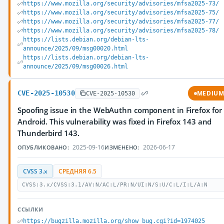
https://www.mozilla.org/security/advisories/mfsa2025-73/
https://www.mozilla.org/security/advisories/mfsa2025-75/
https://www.mozilla.org/security/advisories/mfsa2025-77/
https://www.mozilla.org/security/advisories/mfsa2025-78/
https://lists.debian.org/debian-lts-
announce/2025/09/msg00020.html
https://lists.debian.org/debian-lts-
announce/2025/09/msg00026.html
CVE-2025-10530
MEDIU
CVE-2025-10530
Spoofing issue in the WebAuthn component in Firefox for
Android. This vulnerability was fixed in Firefox 143 and
Thunderbird 143.
2025-09-16
2026-06-17
ОПУБЛИКОВАНО:
ИЗМЕНЕНО:
CVSS 3.x
СРЕДНЯЯ 6.5
CVSS:3.x/CVSS:3.1/AV:N/AC:L/PR:N/UI:N/S:U/C:L/I:L/A:N
ССЫЛКИ
https://bugzilla.mozilla.org/show_bug.cgi?id=1974025