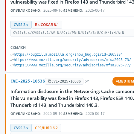
vulnerability was fixed in Firefox 143 and Thunderbird 143
2025-09-16
2026-06-17
ОПУБЛИКОВАНО:
ИЗМЕНЕНО:
CVSS 3.x
ВЫСОКАЯ 8.1
CVSS:3.x/CVSS:3.1/AV:N/AC:L/PR:N/UI:R/S:U/C:H/I:H/A:N
ССЫЛКИ
https://bugzilla.mozilla.org/show_bug.cgi?id=1665334
https://www.mozilla.org/security/advisories/mfsa2025-73/
https://www.mozilla.org/security/advisories/mfsa2025-77/
CVE-2025-10536
MEDIU
CVE-2025-10536
Information disclosure in the Networking: Cache compon
This vulnerability was fixed in Firefox 143, Firefox ESR 140.
Thunderbird 143, and Thunderbird 140.3.
2025-09-16
2026-06-17
ОПУБЛИКОВАНО:
ИЗМЕНЕНО:
CVSS 3.x
СРЕДНЯЯ 6.2