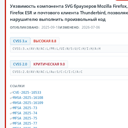
Уязвимость компонента SVG браузеров Mozilla Firefox,
Firefox ESR и почтового клиента Thunderbird, позвол
нарушителю выполнить произвольный код
2025-09-18
2026-07-06
ОПУБЛИКОВАНО:
ИЗМЕНЕНО:
CVSS 3.x
ВЫСОКАЯ 8.8
CVSS:3.x/AV:N/AC:L/PR:L/UI:N/S:U/C:H/I:H/A:H
CVSS 2.0
КРИТИЧЕСКАЯ 9.0
CVSS:2.0/AV:N/AC:L/Au:S/C:C/I:C/A:C
ССЫЛКИ
CVE-2025-10533
RHSA-2025:16108
RHSA-2025:16109
MFSA 2025-73
MFSA 2025-74
MFSA 2025-75
MFSA 2025-77