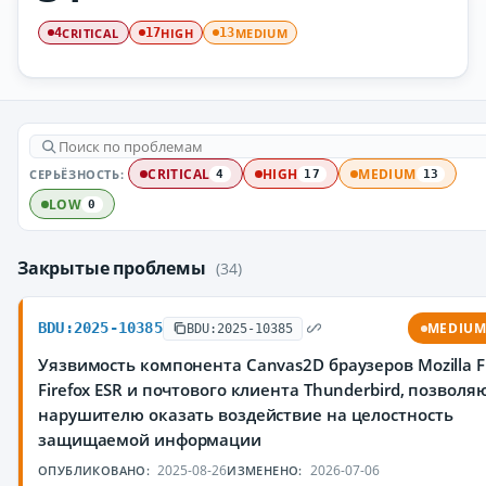
CRITICAL
HIGH
MEDIUM
4
17
13
СЕРЬЁЗНОСТЬ:
CRITICAL
HIGH
MEDIUM
4
17
13
LOW
0
Закрытые проблемы
(34)
BDU:2025-10385
MEDIU
BDU:2025-10385
Уязвимость компонента Canvas2D браузеров Mozilla Fi
Firefox ESR и почтового клиента Thunderbird, позвол
нарушителю оказать воздействие на целостность
защищаемой информации
2025-08-26
2026-07-06
ОПУБЛИКОВАНО:
ИЗМЕНЕНО: