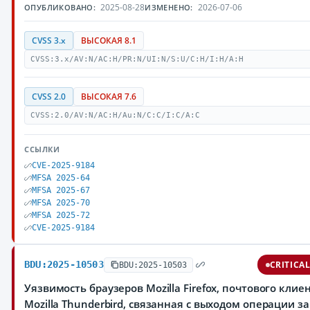
2025-08-28
2026-07-06
ОПУБЛИКОВАНО:
ИЗМЕНЕНО:
CVSS 3.x
ВЫСОКАЯ 8.1
CVSS:3.x/AV:N/AC:H/PR:N/UI:N/S:U/C:H/I:H/A:H
CVSS 2.0
ВЫСОКАЯ 7.6
CVSS:2.0/AV:N/AC:H/Au:N/C:C/I:C/A:C
ССЫЛКИ
CVE-2025-9184
MFSA 2025-64
MFSA 2025-67
MFSA 2025-70
MFSA 2025-72
CVE-2025-9184
BDU:2025-10503
CRITICA
BDU:2025-10503
Уязвимость браузеров Mozilla Firefox, почтового клие
Mozilla Thunderbird, связанная с выходом операции за