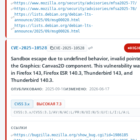
https://www.mozilla.org/security/advisories/mfsa2025-77/
https://www.mozilla.org/security/advisories/mfsa2025-78/
https://lists.debian.org/debian-lts-
announce/2025/09/msg00020.html
https://lists.debian.org/debian-lts-
announce/2025/09/msg00026.html
CVE-2025-10528
HIG
CVE-2025-10528
Sandbox escape due to undefined behavior, invalid pointe
the Graphics: Canvas2D component. This vulnerability was
in Firefox 143, Firefox ESR 140.3, Thunderbird 143, and
Thunderbird 140.3.
2025-09-16
2026-06-17
ОПУБЛИКОВАНО:
ИЗМЕНЕНО:
CVSS 3.x
ВЫСОКАЯ 7.3
CVSS:3.x/CVSS:3.1/AV:N/AC:L/PR:N/UI:N/S:U/C:L/I:L/A:L
ССЫЛКИ
https://bugzilla.mozilla.org/show_bug.cgi?id=1986185