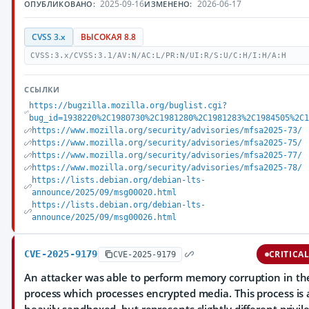
2025-09-16
2026-06-17
ОПУБЛИКОВАНО:
ИЗМЕНЕНО:
CVSS 3.x
ВЫСОКАЯ 8.8
CVSS:3.x/CVSS:3.1/AV:N/AC:L/PR:N/UI:R/S:U/C:H/I:H/A:H
ССЫЛКИ
https://bugzilla.mozilla.org/buglist.cgi?
bug_id=1938220%2C1980730%2C1981280%2C1981283%2C1984505%2C1
https://www.mozilla.org/security/advisories/mfsa2025-73/
https://www.mozilla.org/security/advisories/mfsa2025-75/
https://www.mozilla.org/security/advisories/mfsa2025-77/
https://www.mozilla.org/security/advisories/mfsa2025-78/
https://lists.debian.org/debian-lts-
announce/2025/09/msg00020.html
https://lists.debian.org/debian-lts-
announce/2025/09/msg00026.html
CVE-2025-9179
CRITICA
CVE-2025-9179
An attacker was able to perform memory corruption in t
process which processes encrypted media. This process is 