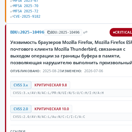
MFSA 2025-67
MFSA 2025-70
MFSA 2025-72
CVE-2025-9182
BDU:2025-10496
CRITICA
BDU:2025-10496
Уязвимость браузеров Mozilla Firefox, Mozilla Firefox ES
почтового клиента Mozilla Thunderbird, связанная с
выходом операции за границы буфера в памяти,
позволяющая нарушителю выполнить произвольный
2025-08-28
2026-07-06
ОПУБЛИКОВАНО:
ИЗМЕНЕНО:
CVSS 3.x
КРИТИЧЕСКАЯ 9.8
CVSS:3.x/AV:N/AC:L/PR:N/UI:N/S:U/C:H/I:H/A:H
CVSS 2.0
КРИТИЧЕСКАЯ 10.0
CVSS:2.0/AV:N/AC:L/Au:N/C:C/I:C/A:C
ССЫЛКИ