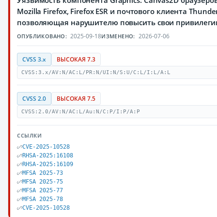
Уязвимость компонента Graphics: Canvas2D браузеро
Mozilla Firefox, Firefox ESR и почтового клиента Thunder
позволяющая нарушителю повысить свои привилеги
2025-09-18
2026-07-06
ОПУБЛИКОВАНО:
ИЗМЕНЕНО:
CVSS 3.x
ВЫСОКАЯ 7.3
CVSS:3.x/AV:N/AC:L/PR:N/UI:N/S:U/C:L/I:L/A:L
CVSS 2.0
ВЫСОКАЯ 7.5
CVSS:2.0/AV:N/AC:L/Au:N/C:P/I:P/A:P
ССЫЛКИ
CVE-2025-10528
RHSA-2025:16108
RHSA-2025:16109
MFSA 2025-73
MFSA 2025-75
MFSA 2025-77
MFSA 2025-78
CVE-2025-10528