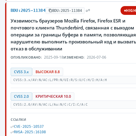
BDU:2025-11384
HIG
BDU:2025-11384
Уязвимость браузеров Mozilla Firefox, Firefox ESR и
почтового клиента Thunderbird, связанная с выходом
операции за границы буфера в памяти, позволяюща
нарушителю выполнить произвольный код и вызват
отказ в обслуживании
2025-09-18
2026-07-06
ОПУБЛИКОВАНО:
ИЗМЕНЕНО:
CVSS 3.x
ВЫСОКАЯ 8.8
CVSS:3.x/AV:N/AC:L/PR:N/UI:R/S:U/C:H/I:H/A:H
CVSS 2.0
КРИТИЧЕСКАЯ 10.0
CVSS:2.0/AV:N/AC:L/Au:N/C:C/I:C/A:C
ССЫЛКИ
CVE-2025-10537
RHSA-2025:16108