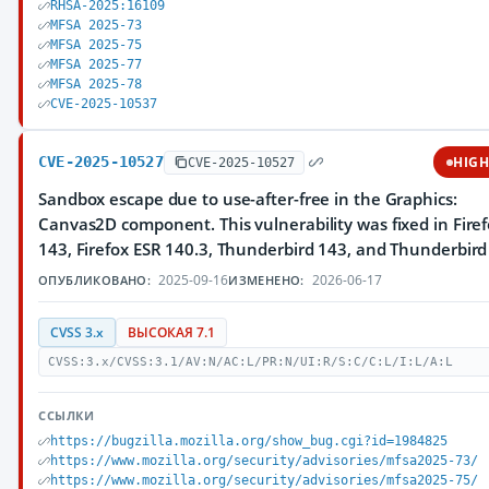
RHSA-2025:16109
MFSA 2025-73
MFSA 2025-75
MFSA 2025-77
MFSA 2025-78
CVE-2025-10537
CVE-2025-10527
HIG
CVE-2025-10527
Sandbox escape due to use-after-free in the Graphics:
Canvas2D component. This vulnerability was fixed in Fire
143, Firefox ESR 140.3, Thunderbird 143, and Thunderbird
2025-09-16
2026-06-17
ОПУБЛИКОВАНО:
ИЗМЕНЕНО:
CVSS 3.x
ВЫСОКАЯ 7.1
CVSS:3.x/CVSS:3.1/AV:N/AC:L/PR:N/UI:R/S:C/C:L/I:L/A:L
ССЫЛКИ
https://bugzilla.mozilla.org/show_bug.cgi?id=1984825
https://www.mozilla.org/security/advisories/mfsa2025-73/
https://www.mozilla.org/security/advisories/mfsa2025-75/