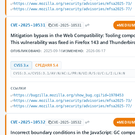
https://www.mozilla.org/security/advisories/mfsa2025-73/
https://www.mozilla.org/security/advisories/mfsa2025-77/
CVE-2025-10531
MEDIU
CVE-2025-10531
Mitigation bypass in the Web Compatibility: Tooling comp
This vulnerability was fixed in Firefox 143 and Thunderbir
2025-09-16
2026-06-17
ОПУБЛИКОВАНО:
ИЗМЕНЕНО:
CVSS 3.x
СРЕДНЯЯ 5.4
CVSS:3.x/CVSS:3.1/AV:N/AC:L/PR:N/UI:R/S:U/C:L/I:L/A:N
ССЫЛКИ
https://bugzilla.mozilla.org/show_bug.cgi?id=1978453
https://www.mozilla.org/security/advisories/mfsa2025-73/
https://www.mozilla.org/security/advisories/mfsa2025-77/
CVE-2025-10532
MEDIU
CVE-2025-10532
Incorrect boundary conditions in the JavaScript: GC comp