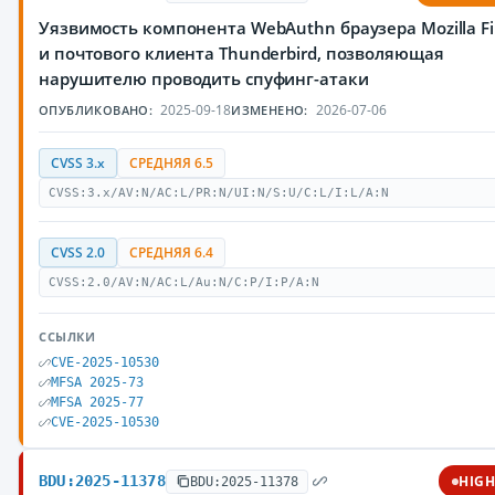
Уязвимость компонента WebAuthn браузера Mozilla Fi
и почтового клиента Thunderbird, позволяющая
нарушителю проводить спуфинг-атаки
2025-09-18
2026-07-06
ОПУБЛИКОВАНО:
ИЗМЕНЕНО:
CVSS 3.x
СРЕДНЯЯ 6.5
CVSS:3.x/AV:N/AC:L/PR:N/UI:N/S:U/C:L/I:L/A:N
CVSS 2.0
СРЕДНЯЯ 6.4
CVSS:2.0/AV:N/AC:L/Au:N/C:P/I:P/A:N
ССЫЛКИ
CVE-2025-10530
MFSA 2025-73
MFSA 2025-77
CVE-2025-10530
BDU:2025-11378
HIG
BDU:2025-11378