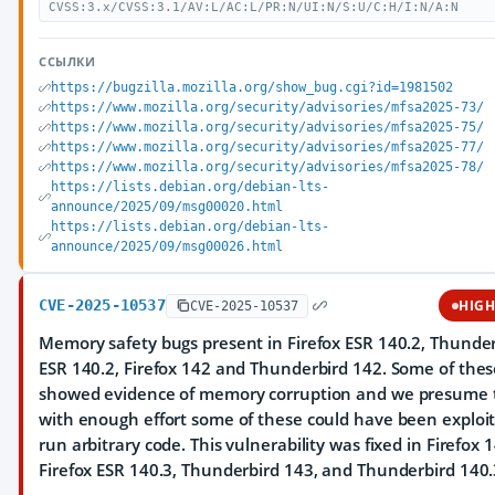
CVSS:3.x/CVSS:3.1/AV:L/AC:L/PR:N/UI:N/S:U/C:H/I:N/A:N
ССЫЛКИ
https://bugzilla.mozilla.org/show_bug.cgi?id=1981502
https://www.mozilla.org/security/advisories/mfsa2025-73/
https://www.mozilla.org/security/advisories/mfsa2025-75/
https://www.mozilla.org/security/advisories/mfsa2025-77/
https://www.mozilla.org/security/advisories/mfsa2025-78/
https://lists.debian.org/debian-lts-
announce/2025/09/msg00020.html
https://lists.debian.org/debian-lts-
announce/2025/09/msg00026.html
CVE-2025-10537
HIG
CVE-2025-10537
Memory safety bugs present in Firefox ESR 140.2, Thunde
ESR 140.2, Firefox 142 and Thunderbird 142. Some of the
showed evidence of memory corruption and we presume 
with enough effort some of these could have been exploi
run arbitrary code. This vulnerability was fixed in Firefox 
Firefox ESR 140.3, Thunderbird 143, and Thunderbird 140.