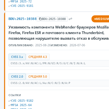
MFSA 2025-72
CVE-2025-9181
BDU:2025-10388
MEDIU
BDU:2025-10388
Уязвимость компонента WebRender браузеров Mozilla
Firefox, Firefox ESR и почтового клиента Thunderbird,
позволяющая нарушителю вызвать отказ в обслужи
2025-08-26
2026-07-06
ОПУБЛИКОВАНО:
ИЗМЕНЕНО:
CVSS 3.x
СРЕДНЯЯ 4.3
CVSS:3.x/AV:N/AC:L/PR:N/UI:R/S:U/C:N/I:N/A:L
CVSS 2.0
СРЕДНЯЯ 5.0
CVSS:2.0/AV:N/AC:L/Au:N/C:N/I:N/A:P
ССЫЛКИ
CVE-2025-9182
MFSA 2025-64