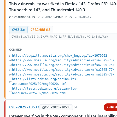
This vulnerability was fixed in Firefox 143, Firefox ESR 140.
Thunderbird 143, and Thunderbird 140.3.
2025-09-16
2026-06-17
ОПУБЛИКОВАНО:
ИЗМЕНЕНО:
CVSS 3.x
СРЕДНЯЯ 6.5
CVSS:3.x/CVSS:3.1/AV:N/AC:L/PR:N/UI:N/S:U/C:L/I:L/A:N
ССЫЛКИ
https://bugzilla.mozilla.org/show_bug.cgi?id=1979502
https://www.mozilla.org/security/advisories/mfsa2025-73/
https://www.mozilla.org/security/advisories/mfsa2025-75/
https://www.mozilla.org/security/advisories/mfsa2025-77/
https://www.mozilla.org/security/advisories/mfsa2025-78/
https://lists.debian.org/debian-lts-
announce/2025/09/msg00020.html
https://lists.debian.org/debian-lts-
announce/2025/09/msg00026.html
CVE-2025-10533
HIG
CVE-2025-10533
Integer overflow in the SVG component. This vulnerabilit