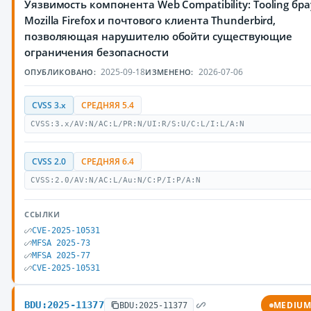
Уязвимость компонента Web Compatibility: Tooling бр
Mozilla Firefox и почтового клиента Thunderbird,
позволяющая нарушителю обойти существующие
ограничения безопасности
2025-09-18
2026-07-06
ОПУБЛИКОВАНО:
ИЗМЕНЕНО:
CVSS 3.x
СРЕДНЯЯ 5.4
CVSS:3.x/AV:N/AC:L/PR:N/UI:R/S:U/C:L/I:L/A:N
CVSS 2.0
СРЕДНЯЯ 6.4
CVSS:2.0/AV:N/AC:L/Au:N/C:P/I:P/A:N
ССЫЛКИ
CVE-2025-10531
MFSA 2025-73
MFSA 2025-77
CVE-2025-10531
BDU:2025-11377
MEDIU
BDU:2025-11377