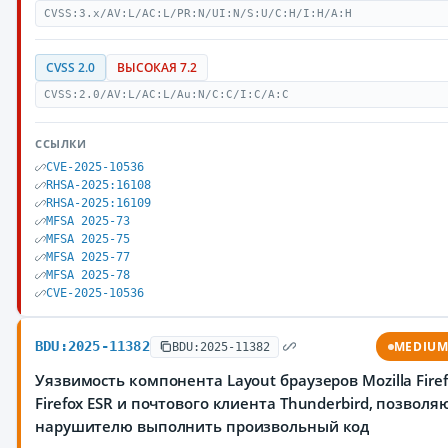
CVSS:3.x/AV:L/AC:L/PR:N/UI:N/S:U/C:H/I:H/A:H
CVSS 2.0
ВЫСОКАЯ 7.2
CVSS:2.0/AV:L/AC:L/Au:N/C:C/I:C/A:C
ССЫЛКИ
CVE-2025-10536
RHSA-2025:16108
RHSA-2025:16109
MFSA 2025-73
MFSA 2025-75
MFSA 2025-77
MFSA 2025-78
CVE-2025-10536
BDU:2025-11382
MEDIU
BDU:2025-11382
Уязвимость компонента Layout браузеров Mozilla Firef
Firefox ESR и почтового клиента Thunderbird, позвол
нарушителю выполнить произвольный код