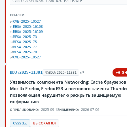
CVSS:2.0/AV:N/AC:L/Au:N/C:P/I:P/A:P
ССЫЛКИ
CVE-2025-10527
RHSA-2025:16108
RHSA-2025:16109
MFSA 2025-73
MFSA 2025-75
MFSA 2025-77
MFSA 2025-78
CVE-2025-10527
BDU:2025-11381
HIG
BDU:2025-11381
Уязвимость компонента Networking: Cache браузеров
Mozilla Firefox, Firefox ESR и почтового клиента Thunder
позволяющая нарушителю раскрыть защищаемую
информацию
2025-09-18
2026-07-06
ОПУБЛИКОВАНО:
ИЗМЕНЕНО:
CVSS 3.x
ВЫСОКАЯ 8.4