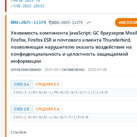
MFSA 2025-78
CVE-2025-10533
BDU:2025-11379
MEDIU
BDU:2025-11379
Уязвимость компонента JavaScript: GC браузеров Mozil
Firefox, Firefox ESR и почтового клиента Thunderbird,
позволяющая нарушителю оказать воздействие на
конфиденциальность и целостность защищаемой
информации
2025-09-18
2026-07-06
ОПУБЛИКОВАНО:
ИЗМЕНЕНО:
CVSS 3.x
СРЕДНЯЯ 6.5
CVSS:3.x/AV:N/AC:L/PR:N/UI:N/S:U/C:L/I:L/A:N
CVSS 2.0
СРЕДНЯЯ 6.4
CVSS:2.0/AV:N/AC:L/Au:N/C:P/I:P/A:N
ССЫЛКИ