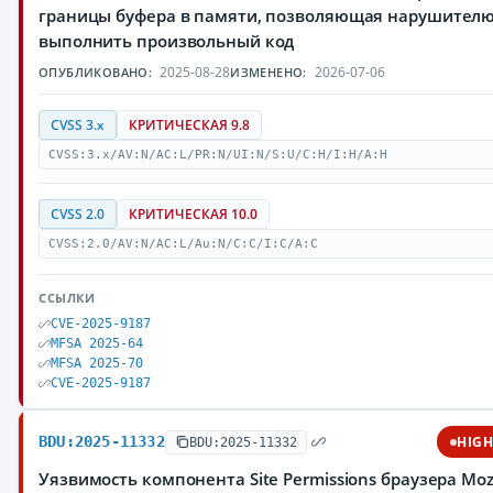
границы буфера в памяти, позволяющая нарушител
выполнить произвольный код
2025-08-28
2026-07-06
ОПУБЛИКОВАНО:
ИЗМЕНЕНО:
CVSS 3.x
КРИТИЧЕСКАЯ 9.8
CVSS:3.x/AV:N/AC:L/PR:N/UI:N/S:U/C:H/I:H/A:H
CVSS 2.0
КРИТИЧЕСКАЯ 10.0
CVSS:2.0/AV:N/AC:L/Au:N/C:C/I:C/A:C
ССЫЛКИ
CVE-2025-9187
MFSA 2025-64
MFSA 2025-70
CVE-2025-9187
BDU:2025-11332
HIG
BDU:2025-11332
Уязвимость компонента Site Permissions браузера Mozi