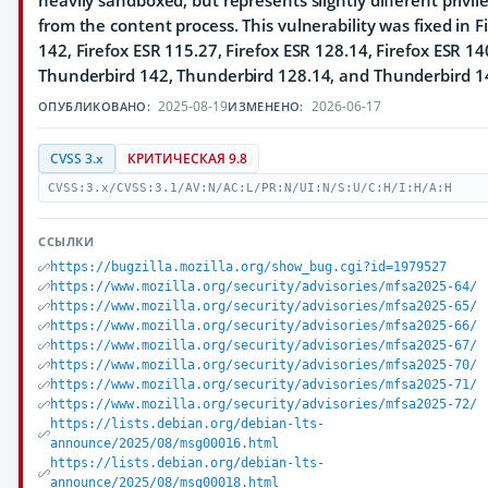
heavily sandboxed, but represents slightly different privil
from the content process. This vulnerability was fixed in F
142, Firefox ESR 115.27, Firefox ESR 128.14, Firefox ESR 14
Thunderbird 142, Thunderbird 128.14, and Thunderbird 1
2025-08-19
2026-06-17
ОПУБЛИКОВАНО:
ИЗМЕНЕНО:
CVSS 3.x
КРИТИЧЕСКАЯ 9.8
CVSS:3.x/CVSS:3.1/AV:N/AC:L/PR:N/UI:N/S:U/C:H/I:H/A:H
ССЫЛКИ
https://bugzilla.mozilla.org/show_bug.cgi?id=1979527
https://www.mozilla.org/security/advisories/mfsa2025-64/
https://www.mozilla.org/security/advisories/mfsa2025-65/
https://www.mozilla.org/security/advisories/mfsa2025-66/
https://www.mozilla.org/security/advisories/mfsa2025-67/
https://www.mozilla.org/security/advisories/mfsa2025-70/
https://www.mozilla.org/security/advisories/mfsa2025-71/
https://www.mozilla.org/security/advisories/mfsa2025-72/
https://lists.debian.org/debian-lts-
announce/2025/08/msg00016.html
https://lists.debian.org/debian-lts-
announce/2025/08/msg00018.html