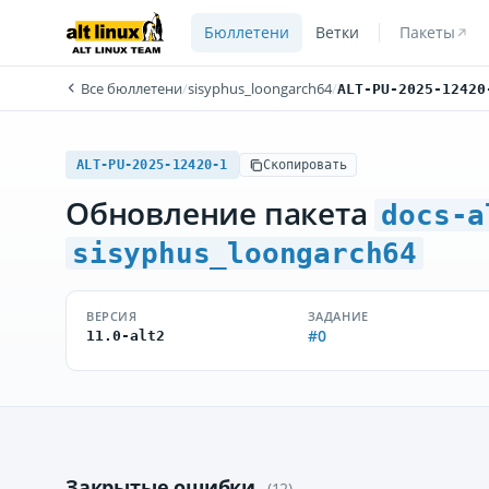
Бюллетени
Ветки
Пакеты
Все бюллетени
/
sisyphus_loongarch64
/
ALT-PU-2025-12420
ALT-PU-2025-12420-1
Скопировать
Обновление пакета
docs-a
sisyphus_loongarch64
ВЕРСИЯ
ЗАДАНИЕ
#0
11.0-alt2
Закрытые ошибки
(12)