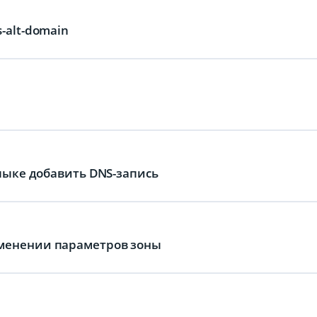
-alt-domain
опыке добавить DNS-запись
менении параметров зоны