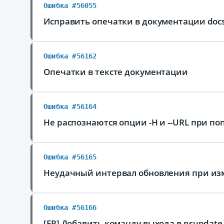
Ошибка #56055
Исправить опечатки в документации docs
Ошибка #56162
Опечатки в тексте документации
Ошибка #56164
Не распознаются опции -H и --URL при п
Ошибка #56165
Неудачный интервал обновления при из
Ошибка #56166
[FR] Добавить команду выхода в nsupdate