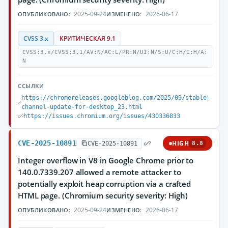
2025-09-24
2026-06-17
ОПУБЛИКОВАНО:
ИЗМЕНЕНО:
CVSS 3.x
КРИТИЧЕСКАЯ 9.1
CVSS:3.x/CVSS:3.1/AV:N/AC:L/PR:N/UI:N/S:U/C:H/I:H/A:
N
ССЫЛКИ
https://chromereleases.googleblog.com/2025/09/stable-
channel-update-for-desktop_23.html
https://issues.chromium.org/issues/430336833
CVE-2025-10891
HIGH
CVE-2025-10891
8.8
Integer overflow in V8 in Google Chrome prior to
140.0.7339.207 allowed a remote attacker to
potentially exploit heap corruption via a crafted
HTML page. (Chromium security severity: High)
2025-09-24
2026-06-17
ОПУБЛИКОВАНО:
ИЗМЕНЕНО: