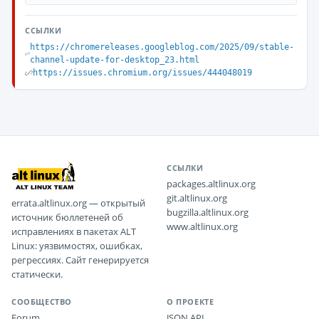
ССЫЛКИ
https://chromereleases.googleblog.com/2025/09/stable-
channel-update-for-desktop_23.html
https://issues.chromium.org/issues/444048019
ССЫЛКИ
packages.altlinux.org
git.altlinux.org
errata.altlinux.org — открытый
bugzilla.altlinux.org
источник бюллетеней об
www.altlinux.org
исправлениях в пакетах ALT
Linux: уязвимостях, ошибках,
регрессиях. Сайт генерируется
статически.
СООБЩЕСТВО
О ПРОЕКТЕ
Forum
JSON API