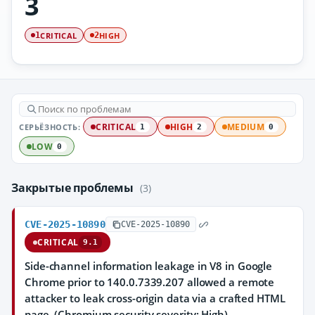
3
CRITICAL
HIGH
1
2
СЕРЬЁЗНОСТЬ:
CRITICAL
HIGH
MEDIUM
1
2
0
LOW
0
Закрытые проблемы
(3)
CVE-2025-10890
CVE-2025-10890
CRITICAL
9.1
Side-channel information leakage in V8 in Google
Chrome prior to 140.0.7339.207 allowed a remote
attacker to leak cross-origin data via a crafted HTML
page. (Chromium security severity: High)