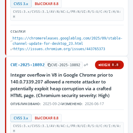
CVSS 3.x
ВЫСОКАЯ 8.8
CVSS:3.x/CVSS:3.1/AV:N/AC:L/PR:N/UI:R/S:U/C:H/I:H/A:
H
ССЫЛКИ
https://chromereleases.googleblog.com/2025/09/stable-
channel-update-for-desktop_23.html
https://issues.chromium.org/issues/443765373
CVE-2025-10892
HIGH
CVE-2025-10892
8.8
Integer overflow in V8 in Google Chrome prior to
140.0.7339.207 allowed a remote attacker to
potentially exploit heap corruption via a crafted
HTML page. (Chromium security severity: High)
2025-09-24
2026-06-17
ОПУБЛИКОВАНО:
ИЗМЕНЕНО:
CVSS 3.x
ВЫСОКАЯ 8.8
CVSS:3.x/CVSS:3.1/AV:N/AC:L/PR:N/UI:R/S:U/C:H/I:H/A:
H