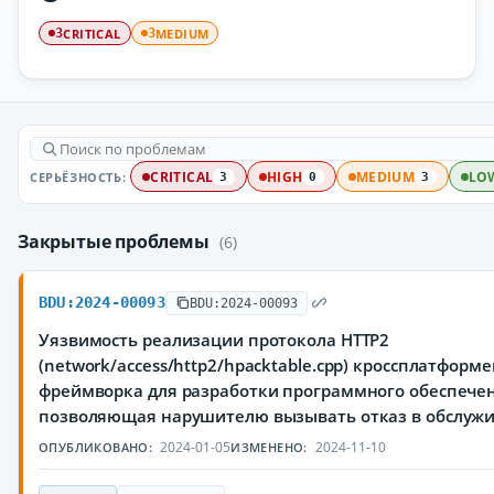
CRITICAL
MEDIUM
3
3
СЕРЬЁЗНОСТЬ:
CRITICAL
HIGH
MEDIUM
LO
3
0
3
Закрытые проблемы
(6)
BDU:2024-00093
BDU:2024-00093
Уязвимость реализации протокола HTTP2
(network/access/http2/hpacktable.cpp) кроссплатформ
фреймворка для разработки программного обеспечен
позволяющая нарушителю вызывать отказ в обслуж
2024-01-05
2024-11-10
ОПУБЛИКОВАНО:
ИЗМЕНЕНО: