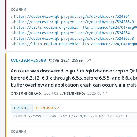
ССЫЛКИ
https://codereview.qt-project.org/c/qt/qtbase/+/524864
https://codereview.qt-project.org/c/qt/qtbase/+/524865/3
https://lists.debian.org/debian-lts-announce/2024/04/msg0
https://codereview.qt-project.org/c/qt/qtbase/+/524864
https://codereview.qt-project.org/c/qt/qtbase/+/524865/3
https://lists.debian.org/debian-lts-announce/2024/04/msg0
CVE-2024-25580
CVE-2024-25580
An issue was discovered in gui/util/qktxhandler.cpp in Qt 
before 6.2.12, 6.3.x through 6.5.x before 6.5.5, and 6.6.x b
buffer overflow and application crash can occur via a craft
2024-03-27
2026-06-17
ОПУБЛИКОВАНО:
ИЗМЕНЕНО:
CVSS 3.x
СРЕДНЯЯ 6.2
CVSS:3.x/CVSS:3.1/AV:L/AC:L/PR:N/UI:N/S:U/C:N/I:N/A:H
ССЫЛКИ