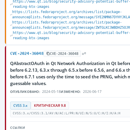
https://www.qt.io/blog/security-advisory-potential-buffer
reading-ktx-images
https://lists.fedoraproject.org/archives/list/package-
announce@lists.fedoraproject.org/message/SYE2NMN67DYHYJKLA
https://lists.fedoraproject.org/archives/list/package-
announce@lists.fedoraproject.org/message/ZWTGLKC3WBDHZ5OJR
https://www.qt.io/blog/security-advisory-potential-buffer
reading-ktx-images
CVE-2024-36048
CVE-2024-36048
QAbstractOAuth in Qt Network Authorization in Qt before 
before 6.2.13, 6.3.x through 6.5.x before 6.5.6, and 6.6.x 
before 6.7.1 uses only the time to seed the PRNG, which m
guessable values.
2024-05-18
2026-06-17
ОПУБЛИКОВАНО:
ИЗМЕНЕНО:
CVSS 3.x
КРИТИЧЕСКАЯ 9.8
CVSS:3.x/CVSS:3.1/AV:N/AC:L/PR:N/UI:N/S:U/C:H/I:H/A:H
ССЫЛКИ