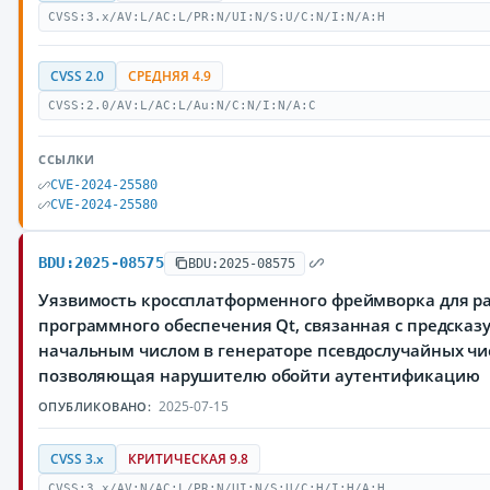
CVSS:3.x/AV:L/AC:L/PR:N/UI:N/S:U/C:N/I:N/A:H
CVSS 2.0
СРЕДНЯЯ 4.9
CVSS:2.0/AV:L/AC:L/Au:N/C:N/I:N/A:C
ССЫЛКИ
CVE-2024-25580
CVE-2024-25580
BDU:2025-08575
BDU:2025-08575
Уязвимость кроссплатформенного фреймворка для р
программного обеспечения Qt, связанная с предска
начальным числом в генераторе псевдослучайных чи
позволяющая нарушителю обойти аутентификацию
2025-07-15
ОПУБЛИКОВАНО:
CVSS 3.x
КРИТИЧЕСКАЯ 9.8
CVSS:3.x/AV:N/AC:L/PR:N/UI:N/S:U/C:H/I:H/A:H