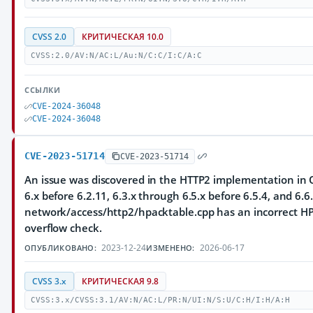
CVSS 2.0
КРИТИЧЕСКАЯ 10.0
CVSS:2.0/AV:N/AC:L/Au:N/C:C/I:C/A:C
ССЫЛКИ
CVE-2024-36048
CVE-2024-36048
CVE-2023-51714
CVE-2023-51714
An issue was discovered in the HTTP2 implementation in Q
6.x before 6.2.11, 6.3.x through 6.5.x before 6.5.4, and 6.6.
network/access/http2/hpacktable.cpp has an incorrect HP
overflow check.
2023-12-24
2026-06-17
ОПУБЛИКОВАНО:
ИЗМЕНЕНО:
CVSS 3.x
КРИТИЧЕСКАЯ 9.8
CVSS:3.x/CVSS:3.1/AV:N/AC:L/PR:N/UI:N/S:U/C:H/I:H/A:H