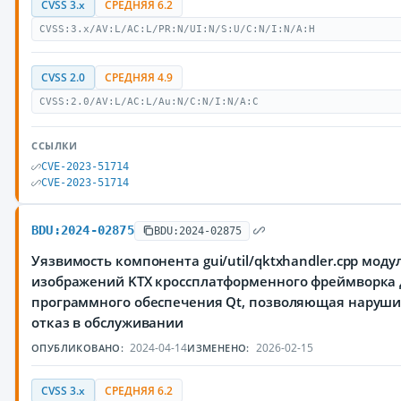
CVSS 3.x
СРЕДНЯЯ 6.2
CVSS:3.x/AV:L/AC:L/PR:N/UI:N/S:U/C:N/I:N/A:H
CVSS 2.0
СРЕДНЯЯ 4.9
CVSS:2.0/AV:L/AC:L/Au:N/C:N/I:N/A:C
ССЫЛКИ
CVE-2023-51714
CVE-2023-51714
BDU:2024-02875
BDU:2024-02875
Уязвимость компонента gui/util/qktxhandler.cpp моду
изображений KTX кроссплатформенного фреймворка 
программного обеспечения Qt, позволяющая наруш
отказ в обслуживании
2024-04-14
2026-02-15
ОПУБЛИКОВАНО:
ИЗМЕНЕНО:
CVSS 3.x
СРЕДНЯЯ 6.2