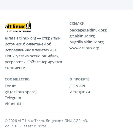
ССЫЛКИ
packages.altlinux.org
git.altlinux.org
errata.altlinux.org — открытый
bugzilla.altlinux.org
источник бюллетеней об
www.altlinux.org
исправлениях в пакетах ALT
Linux: уязвимостях, ошибках,
регрессиях. Сайт генерируется
статически.
СООБЩЕСТВО
О ПРОЕКТЕ
Forum
JSON API
git (altlinux.space)
Исходники
Telegram
VKontakte
© 2026 ALT Linux Team. Лицензия GNU AGPL v3.
v2.2.0 · static site