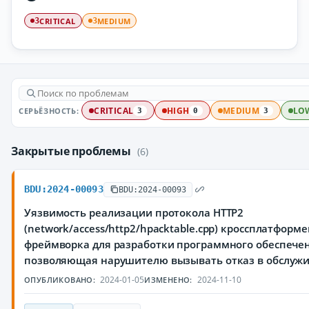
CRITICAL
MEDIUM
3
3
СЕРЬЁЗНОСТЬ:
CRITICAL
HIGH
MEDIUM
LO
3
0
3
Закрытые проблемы
(6)
BDU:2024-00093
BDU:2024-00093
Уязвимость реализации протокола HTTP2
(network/access/http2/hpacktable.cpp) кроссплатформ
фреймворка для разработки программного обеспечен
позволяющая нарушителю вызывать отказ в обслуж
2024-01-05
2024-11-10
ОПУБЛИКОВАНО:
ИЗМЕНЕНО: