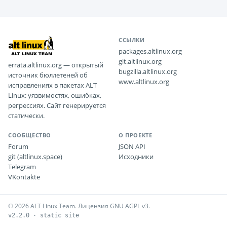
ССЫЛКИ
packages.altlinux.org
git.altlinux.org
errata.altlinux.org — открытый
bugzilla.altlinux.org
источник бюллетеней об
www.altlinux.org
исправлениях в пакетах ALT
Linux: уязвимостях, ошибках,
регрессиях. Сайт генерируется
статически.
СООБЩЕСТВО
О ПРОЕКТЕ
Forum
JSON API
git (altlinux.space)
Исходники
Telegram
VKontakte
© 2026 ALT Linux Team. Лицензия GNU AGPL v3.
v2.2.0 · static site