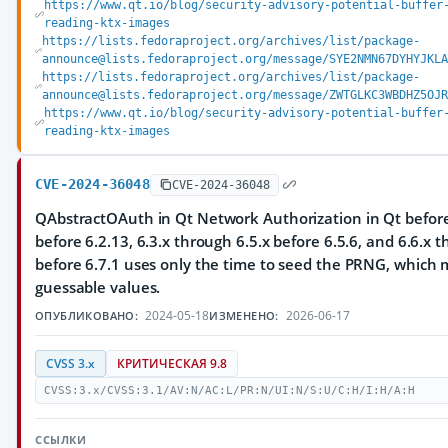
https://www.qt.io/blog/security-advisory-potential-buffer
reading-ktx-images
https://lists.fedoraproject.org/archives/list/package-
announce@lists.fedoraproject.org/message/SYE2NMN67DYHYJKLA
https://lists.fedoraproject.org/archives/list/package-
announce@lists.fedoraproject.org/message/ZWTGLKC3WBDHZ5OJR
https://www.qt.io/blog/security-advisory-potential-buffer
reading-ktx-images
CVE-2024-36048
CVE-2024-36048
QAbstractOAuth in Qt Network Authorization in Qt before 
before 6.2.13, 6.3.x through 6.5.x before 6.5.6, and 6.6.x 
before 6.7.1 uses only the time to seed the PRNG, which m
guessable values.
2024-05-18
2026-06-17
ОПУБЛИКОВАНО:
ИЗМЕНЕНО:
CVSS 3.x
КРИТИЧЕСКАЯ 9.8
CVSS:3.x/CVSS:3.1/AV:N/AC:L/PR:N/UI:N/S:U/C:H/I:H/A:H
ССЫЛКИ