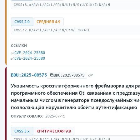
CVSS:3.x/AV:L/AC:L/PR:N/UI:N/S:U/C:N/I:N/A:H
CVSS 2.0
СРЕДНЯЯ 4.9
CVSS:2.0/AV:L/AC:L/Au:N/C:N/I:N/A:C
ССЫЛКИ
CVE-2024-25580
CVE-2024-25580
BDU:2025-08575
BDU:2025-08575
Уязвимость кроссплатформенного фреймворка для р
программного обеспечения Qt, связанная с предска
начальным числом в генераторе псевдослучайных чи
позволяющая нарушителю обойти аутентификацию
2025-07-15
ОПУБЛИКОВАНО:
CVSS 3.x
КРИТИЧЕСКАЯ 9.8
CVSS:3.x/AV:N/AC:L/PR:N/UI:N/S:U/C:H/I:H/A:H