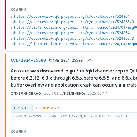
ССЫЛКИ
https://codereview.qt-project.org/c/qt/qtbase/+/524864
https://codereview.qt-project.org/c/qt/qtbase/+/524865/3
https://lists.debian.org/debian-lts-announce/2024/04/msg0
https://codereview.qt-project.org/c/qt/qtbase/+/524864
https://codereview.qt-project.org/c/qt/qtbase/+/524865/3
https://lists.debian.org/debian-lts-announce/2024/04/msg0
CVE-2024-25580
CVE-2024-25580
An issue was discovered in gui/util/qktxhandler.cpp in Qt 
before 6.2.12, 6.3.x through 6.5.x before 6.5.5, and 6.6.x b
buffer overflow and application crash can occur via a craft
2024-03-27
2026-06-17
ОПУБЛИКОВАНО:
ИЗМЕНЕНО:
CVSS 3.x
СРЕДНЯЯ 6.2
CVSS:3.x/CVSS:3.1/AV:L/AC:L/PR:N/UI:N/S:U/C:N/I:N/A:H
ССЫЛКИ