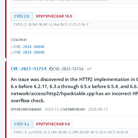
CVSS 2.0
КРИТИЧЕСКАЯ 10.0
CVSS:2.0/AV:N/AC:L/Au:N/C:C/I:C/A:C
ССЫЛКИ
CVE-2024-36048
CVE-2024-36048
CVE-2023-51714
CVE-2023-51714
An issue was discovered in the HTTP2 implementation in Q
6.x before 6.2.11, 6.3.x through 6.5.x before 6.5.4, and 6.6.
network/access/http2/hpacktable.cpp has an incorrect HP
overflow check.
2023-12-24
2026-06-17
ОПУБЛИКОВАНО:
ИЗМЕНЕНО:
CVSS 3.x
КРИТИЧЕСКАЯ 9.8
CVSS:3.x/CVSS:3.1/AV:N/AC:L/PR:N/UI:N/S:U/C:H/I:H/A:H