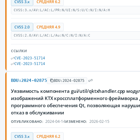
CVSS 3.x
СРЕДНЯЯ 6.2
CVSS:3.x/AV:L/AC:L/PR:N/UI:N/S:U/C:N/I:N/A:H
CVSS 2.0
СРЕДНЯЯ 4.9
CVSS:2.0/AV:L/AC:L/Au:N/C:N/I:N/A:C
ССЫЛКИ
CVE-2023-51714
CVE-2023-51714
BDU:2024-02875
BDU:2024-02875
Уязвимость компонента gui/util/qktxhandler.cpp моду
изображений KTX кроссплатформенного фреймворка 
программного обеспечения Qt, позволяющая наруш
отказ в обслуживании
2024-04-14
2026-02-15
ОПУБЛИКОВАНО:
ИЗМЕНЕНО:
CVSS 3.x
СРЕДНЯЯ 6.2