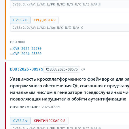
CVSS:3.x/AV:L/AC:L/PR:N/UI:N/S:U/C:N/I:N/A:H
CVSS 2.0
СРЕДНЯЯ 4.9
CVSS:2.0/AV:L/AC:L/Au:N/C:N/I:N/A:C
ССЫЛКИ
CVE-2024-25580
CVE-2024-25580
BDU:2025-08575
BDU:2025-08575
Уязвимость кроссплатформенного фреймворка для р
программного обеспечения Qt, связанная с предска
начальным числом в генераторе псевдослучайных чи
позволяющая нарушителю обойти аутентификацию
2025-07-15
ОПУБЛИКОВАНО:
CVSS 3.x
КРИТИЧЕСКАЯ 9.8
CVSS:3.x/AV:N/AC:L/PR:N/UI:N/S:U/C:H/I:H/A:H