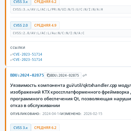
CVSS 3.x
СРЕДНЯЯ 6.2
CVSS:3.x/AV:L/AC:L/PR:N/UI:N/S:U/C:N/I:N/A:H
CVSS 2.0
СРЕДНЯЯ 4.9
CVSS:2.0/AV:L/AC:L/Au:N/C:N/I:N/A:C
ССЫЛКИ
CVE-2023-51714
CVE-2023-51714
BDU:2024-02875
BDU:2024-02875
Уязвимость компонента gui/util/qktxhandler.cpp моду
изображений KTX кроссплатформенного фреймворка 
программного обеспечения Qt, позволяющая наруш
отказ в обслуживании
2024-04-14
2026-02-15
ОПУБЛИКОВАНО:
ИЗМЕНЕНО:
CVSS 3.x
СРЕДНЯЯ 6.2