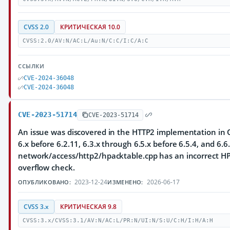
CVSS 2.0
КРИТИЧЕСКАЯ 10.0
CVSS:2.0/AV:N/AC:L/Au:N/C:C/I:C/A:C
ССЫЛКИ
CVE-2024-36048
CVE-2024-36048
CVE-2023-51714
CVE-2023-51714
An issue was discovered in the HTTP2 implementation in Q
6.x before 6.2.11, 6.3.x through 6.5.x before 6.5.4, and 6.6.
network/access/http2/hpacktable.cpp has an incorrect HP
overflow check.
2023-12-24
2026-06-17
ОПУБЛИКОВАНО:
ИЗМЕНЕНО:
CVSS 3.x
КРИТИЧЕСКАЯ 9.8
CVSS:3.x/CVSS:3.1/AV:N/AC:L/PR:N/UI:N/S:U/C:H/I:H/A:H