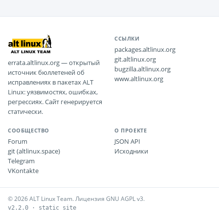
ССЫЛКИ
packages.altlinux.org
git.altlinux.org
errata.altlinux.org — открытый
bugzilla.altlinux.org
источник бюллетеней об
www.altlinux.org
исправлениях в пакетах ALT
Linux: уязвимостях, ошибках,
регрессиях. Сайт генерируется
статически.
СООБЩЕСТВО
О ПРОЕКТЕ
Forum
JSON API
git (altlinux.space)
Исходники
Telegram
VKontakte
© 2026 ALT Linux Team. Лицензия GNU AGPL v3.
v2.2.0 · static site