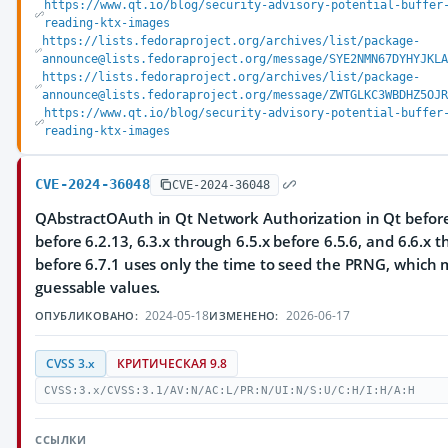
https://www.qt.io/blog/security-advisory-potential-buffer
reading-ktx-images
https://lists.fedoraproject.org/archives/list/package-
announce@lists.fedoraproject.org/message/SYE2NMN67DYHYJKLA
https://lists.fedoraproject.org/archives/list/package-
announce@lists.fedoraproject.org/message/ZWTGLKC3WBDHZ5OJR
https://www.qt.io/blog/security-advisory-potential-buffer
reading-ktx-images
CVE-2024-36048
CVE-2024-36048
QAbstractOAuth in Qt Network Authorization in Qt before 
before 6.2.13, 6.3.x through 6.5.x before 6.5.6, and 6.6.x 
before 6.7.1 uses only the time to seed the PRNG, which m
guessable values.
2024-05-18
2026-06-17
ОПУБЛИКОВАНО:
ИЗМЕНЕНО:
CVSS 3.x
КРИТИЧЕСКАЯ 9.8
CVSS:3.x/CVSS:3.1/AV:N/AC:L/PR:N/UI:N/S:U/C:H/I:H/A:H
ССЫЛКИ