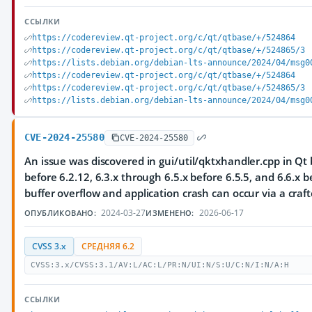
ССЫЛКИ
https://codereview.qt-project.org/c/qt/qtbase/+/524864
https://codereview.qt-project.org/c/qt/qtbase/+/524865/3
https://lists.debian.org/debian-lts-announce/2024/04/msg0
https://codereview.qt-project.org/c/qt/qtbase/+/524864
https://codereview.qt-project.org/c/qt/qtbase/+/524865/3
https://lists.debian.org/debian-lts-announce/2024/04/msg0
CVE-2024-25580
CVE-2024-25580
An issue was discovered in gui/util/qktxhandler.cpp in Qt 
before 6.2.12, 6.3.x through 6.5.x before 6.5.5, and 6.6.x b
buffer overflow and application crash can occur via a craft
2024-03-27
2026-06-17
ОПУБЛИКОВАНО:
ИЗМЕНЕНО:
CVSS 3.x
СРЕДНЯЯ 6.2
CVSS:3.x/CVSS:3.1/AV:L/AC:L/PR:N/UI:N/S:U/C:N/I:N/A:H
ССЫЛКИ