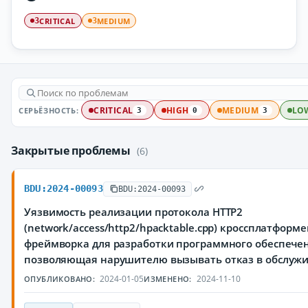
CRITICAL
MEDIUM
3
3
СЕРЬЁЗНОСТЬ:
CRITICAL
HIGH
MEDIUM
LO
3
0
3
Закрытые проблемы
(6)
BDU:2024-00093
BDU:2024-00093
Уязвимость реализации протокола HTTP2
(network/access/http2/hpacktable.cpp) кроссплатформ
фреймворка для разработки программного обеспечен
позволяющая нарушителю вызывать отказ в обслуж
2024-01-05
2024-11-10
ОПУБЛИКОВАНО:
ИЗМЕНЕНО: