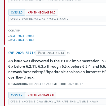
CVSS 2.0
КРИТИЧЕСКАЯ 10.0
CVSS:2.0/AV:N/AC:L/Au:N/C:C/I:C/A:C
ССЫЛКИ
CVE-2024-36048
CVE-2024-36048
CVE-2023-51714
CVE-2023-51714
An issue was discovered in the HTTP2 implementation in Q
6.x before 6.2.11, 6.3.x through 6.5.x before 6.5.4, and 6.6.
network/access/http2/hpacktable.cpp has an incorrect HP
overflow check.
2023-12-24
2026-06-17
ОПУБЛИКОВАНО:
ИЗМЕНЕНО:
CVSS 3.x
КРИТИЧЕСКАЯ 9.8
CVSS:3.x/CVSS:3.1/AV:N/AC:L/PR:N/UI:N/S:U/C:H/I:H/A:H