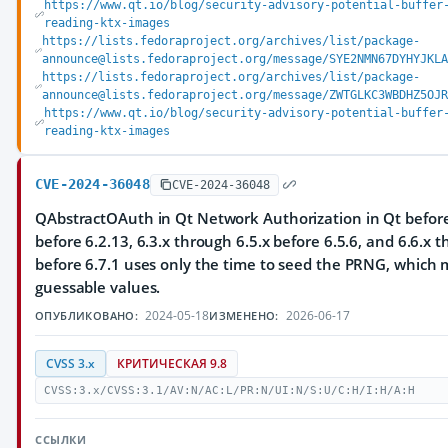
https://www.qt.io/blog/security-advisory-potential-buffer
reading-ktx-images
https://lists.fedoraproject.org/archives/list/package-
announce@lists.fedoraproject.org/message/SYE2NMN67DYHYJKLA
https://lists.fedoraproject.org/archives/list/package-
announce@lists.fedoraproject.org/message/ZWTGLKC3WBDHZ5OJR
https://www.qt.io/blog/security-advisory-potential-buffer
reading-ktx-images
CVE-2024-36048
CVE-2024-36048
QAbstractOAuth in Qt Network Authorization in Qt before 
before 6.2.13, 6.3.x through 6.5.x before 6.5.6, and 6.6.x 
before 6.7.1 uses only the time to seed the PRNG, which m
guessable values.
2024-05-18
2026-06-17
ОПУБЛИКОВАНО:
ИЗМЕНЕНО:
CVSS 3.x
КРИТИЧЕСКАЯ 9.8
CVSS:3.x/CVSS:3.1/AV:N/AC:L/PR:N/UI:N/S:U/C:H/I:H/A:H
ССЫЛКИ