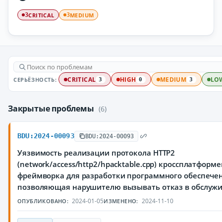
CRITICAL
MEDIUM
3
3
СЕРЬЁЗНОСТЬ:
CRITICAL
HIGH
MEDIUM
LO
3
0
3
Закрытые проблемы
(6)
BDU:2024-00093
BDU:2024-00093
Уязвимость реализации протокола HTTP2
(network/access/http2/hpacktable.cpp) кроссплатформ
фреймворка для разработки программного обеспечен
позволяющая нарушителю вызывать отказ в обслуж
2024-01-05
2024-11-10
ОПУБЛИКОВАНО:
ИЗМЕНЕНО: