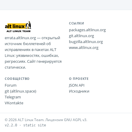
ССЫЛКИ
packages.altlinux.org
git.altlinux.org
errata.altlinux.org — открытый
bugzilla.altlinux.org
источник бюллетеней об
www.altlinux.org
исправлениях в пакетах ALT
Linux: уязвимостях, ошибках,
регрессиях. Сайт генерируется
статически.
СООБЩЕСТВО
О ПРОЕКТЕ
Forum
JSON API
git (altlinux.space)
Исходники
Telegram
VKontakte
© 2026 ALT Linux Team. Лицензия GNU AGPL v3.
v2.2.0 · static site