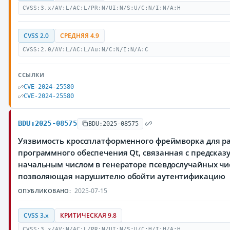
CVSS:3.x/AV:L/AC:L/PR:N/UI:N/S:U/C:N/I:N/A:H
CVSS 2.0
СРЕДНЯЯ 4.9
CVSS:2.0/AV:L/AC:L/Au:N/C:N/I:N/A:C
ССЫЛКИ
CVE-2024-25580
CVE-2024-25580
BDU:2025-08575
BDU:2025-08575
Уязвимость кроссплатформенного фреймворка для р
программного обеспечения Qt, связанная с предска
начальным числом в генераторе псевдослучайных чи
позволяющая нарушителю обойти аутентификацию
2025-07-15
ОПУБЛИКОВАНО:
CVSS 3.x
КРИТИЧЕСКАЯ 9.8
CVSS:3.x/AV:N/AC:L/PR:N/UI:N/S:U/C:H/I:H/A:H