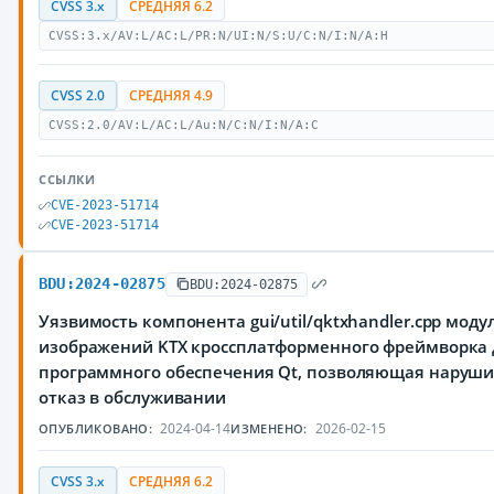
CVSS 3.x
СРЕДНЯЯ 6.2
CVSS:3.x/AV:L/AC:L/PR:N/UI:N/S:U/C:N/I:N/A:H
CVSS 2.0
СРЕДНЯЯ 4.9
CVSS:2.0/AV:L/AC:L/Au:N/C:N/I:N/A:C
ССЫЛКИ
CVE-2023-51714
CVE-2023-51714
BDU:2024-02875
BDU:2024-02875
Уязвимость компонента gui/util/qktxhandler.cpp моду
изображений KTX кроссплатформенного фреймворка 
программного обеспечения Qt, позволяющая наруш
отказ в обслуживании
2024-04-14
2026-02-15
ОПУБЛИКОВАНО:
ИЗМЕНЕНО:
CVSS 3.x
СРЕДНЯЯ 6.2