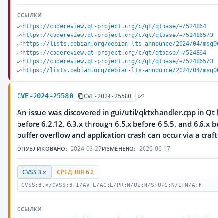
ССЫЛКИ
https://codereview.qt-project.org/c/qt/qtbase/+/524864
https://codereview.qt-project.org/c/qt/qtbase/+/524865/3
https://lists.debian.org/debian-lts-announce/2024/04/msg0
https://codereview.qt-project.org/c/qt/qtbase/+/524864
https://codereview.qt-project.org/c/qt/qtbase/+/524865/3
https://lists.debian.org/debian-lts-announce/2024/04/msg0
CVE-2024-25580
CVE-2024-25580
An issue was discovered in gui/util/qktxhandler.cpp in Qt 
before 6.2.12, 6.3.x through 6.5.x before 6.5.5, and 6.6.x b
buffer overflow and application crash can occur via a craft
2024-03-27
2026-06-17
ОПУБЛИКОВАНО:
ИЗМЕНЕНО:
CVSS 3.x
СРЕДНЯЯ 6.2
CVSS:3.x/CVSS:3.1/AV:L/AC:L/PR:N/UI:N/S:U/C:N/I:N/A:H
ССЫЛКИ