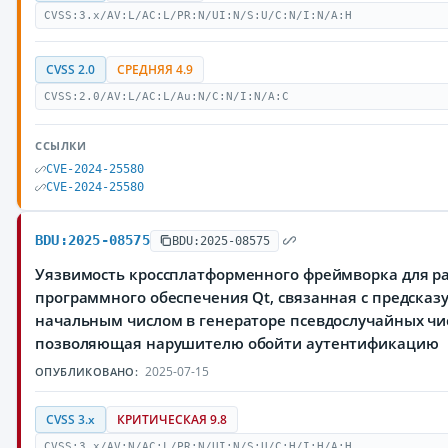
CVSS:3.x/AV:L/AC:L/PR:N/UI:N/S:U/C:N/I:N/A:H
CVSS 2.0
СРЕДНЯЯ 4.9
CVSS:2.0/AV:L/AC:L/Au:N/C:N/I:N/A:C
ССЫЛКИ
CVE-2024-25580
CVE-2024-25580
BDU:2025-08575
BDU:2025-08575
Уязвимость кроссплатформенного фреймворка для р
программного обеспечения Qt, связанная с предска
начальным числом в генераторе псевдослучайных чи
позволяющая нарушителю обойти аутентификацию
2025-07-15
ОПУБЛИКОВАНО:
CVSS 3.x
КРИТИЧЕСКАЯ 9.8
CVSS:3.x/AV:N/AC:L/PR:N/UI:N/S:U/C:H/I:H/A:H