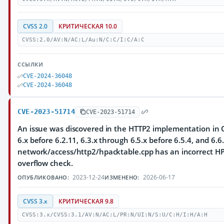
CVSS 2.0
КРИТИЧЕСКАЯ 10.0
CVSS:2.0/AV:N/AC:L/Au:N/C:C/I:C/A:C
ССЫЛКИ
CVE-2024-36048
CVE-2024-36048
CVE-2023-51714
CVE-2023-51714
An issue was discovered in the HTTP2 implementation in Q
6.x before 6.2.11, 6.3.x through 6.5.x before 6.5.4, and 6.6.
network/access/http2/hpacktable.cpp has an incorrect HP
overflow check.
2023-12-24
2026-06-17
ОПУБЛИКОВАНО:
ИЗМЕНЕНО:
CVSS 3.x
КРИТИЧЕСКАЯ 9.8
CVSS:3.x/CVSS:3.1/AV:N/AC:L/PR:N/UI:N/S:U/C:H/I:H/A:H