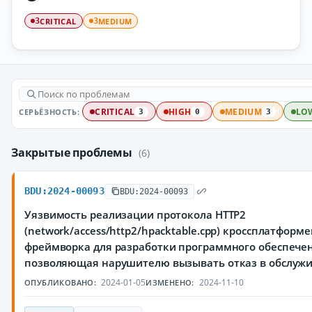
CRITICAL
MEDIUM
3
3
СЕРЬЁЗНОСТЬ:
CRITICAL
HIGH
MEDIUM
LO
3
0
3
Закрытые проблемы
(6)
BDU:2024-00093
BDU:2024-00093
Уязвимость реализации протокола HTTP2
(network/access/http2/hpacktable.cpp) кроссплатформ
фреймворка для разработки программного обеспечен
позволяющая нарушителю вызывать отказ в обслуж
2024-01-05
2024-11-10
ОПУБЛИКОВАНО:
ИЗМЕНЕНО: