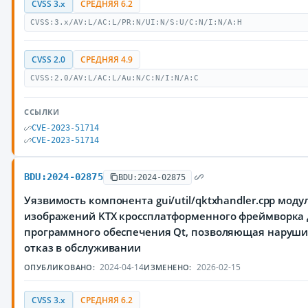
CVSS 3.x
СРЕДНЯЯ 6.2
CVSS:3.x/AV:L/AC:L/PR:N/UI:N/S:U/C:N/I:N/A:H
CVSS 2.0
СРЕДНЯЯ 4.9
CVSS:2.0/AV:L/AC:L/Au:N/C:N/I:N/A:C
ССЫЛКИ
CVE-2023-51714
CVE-2023-51714
BDU:2024-02875
BDU:2024-02875
Уязвимость компонента gui/util/qktxhandler.cpp моду
изображений KTX кроссплатформенного фреймворка 
программного обеспечения Qt, позволяющая наруш
отказ в обслуживании
2024-04-14
2026-02-15
ОПУБЛИКОВАНО:
ИЗМЕНЕНО:
CVSS 3.x
СРЕДНЯЯ 6.2