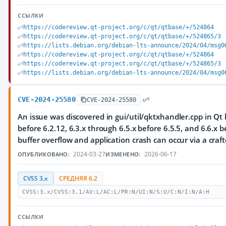
ССЫЛКИ
https://codereview.qt-project.org/c/qt/qtbase/+/524864
https://codereview.qt-project.org/c/qt/qtbase/+/524865/3
https://lists.debian.org/debian-lts-announce/2024/04/msg0
https://codereview.qt-project.org/c/qt/qtbase/+/524864
https://codereview.qt-project.org/c/qt/qtbase/+/524865/3
https://lists.debian.org/debian-lts-announce/2024/04/msg0
CVE-2024-25580
CVE-2024-25580
An issue was discovered in gui/util/qktxhandler.cpp in Qt 
before 6.2.12, 6.3.x through 6.5.x before 6.5.5, and 6.6.x b
buffer overflow and application crash can occur via a craft
2024-03-27
2026-06-17
ОПУБЛИКОВАНО:
ИЗМЕНЕНО:
CVSS 3.x
СРЕДНЯЯ 6.2
CVSS:3.x/CVSS:3.1/AV:L/AC:L/PR:N/UI:N/S:U/C:N/I:N/A:H
ССЫЛКИ