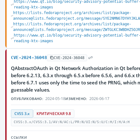
https://www.qt.io/blog/security-advisory-potential-buffer
reading-ktx-images
https://lists.fedoraproject.org/archives/list/package-
announce@lists.fedoraproject.org/message/SYE2NMN67DYHYJKLA
https://lists.fedoraproject.org/archives/list/package-
announce@lists.fedoraproject.org/message/ZWTGLKC3WBDHZ5OJR
https://www.qt.io/blog/security-advisory-potential-buffer
reading-ktx-images
CVE-2024-36048
CVE-2024-36048
QAbstractOAuth in Qt Network Authorization in Qt before 
before 6.2.13, 6.3.x through 6.5.x before 6.5.6, and 6.6.x 
before 6.7.1 uses only the time to seed the PRNG, which m
guessable values.
2024-05-18
2026-06-17
ОПУБЛИКОВАНО:
ИЗМЕНЕНО:
CVSS 3.x
КРИТИЧЕСКАЯ 9.8
CVSS:3.x/CVSS:3.1/AV:N/AC:L/PR:N/UI:N/S:U/C:H/I:H/A:H
ССЫЛКИ