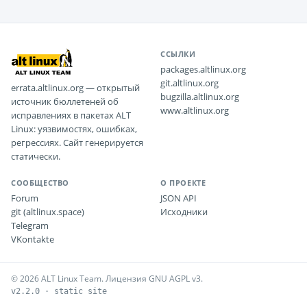
ССЫЛКИ
packages.altlinux.org
git.altlinux.org
errata.altlinux.org — открытый
bugzilla.altlinux.org
источник бюллетеней об
www.altlinux.org
исправлениях в пакетах ALT
Linux: уязвимостях, ошибках,
регрессиях. Сайт генерируется
статически.
СООБЩЕСТВО
О ПРОЕКТЕ
Forum
JSON API
git (altlinux.space)
Исходники
Telegram
VKontakte
© 2026 ALT Linux Team. Лицензия GNU AGPL v3.
v2.2.0 · static site