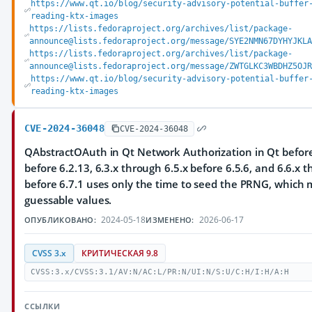
https://www.qt.io/blog/security-advisory-potential-buffer
reading-ktx-images
https://lists.fedoraproject.org/archives/list/package-
announce@lists.fedoraproject.org/message/SYE2NMN67DYHYJKLA
https://lists.fedoraproject.org/archives/list/package-
announce@lists.fedoraproject.org/message/ZWTGLKC3WBDHZ5OJR
https://www.qt.io/blog/security-advisory-potential-buffer
reading-ktx-images
CVE-2024-36048
CVE-2024-36048
QAbstractOAuth in Qt Network Authorization in Qt before 
before 6.2.13, 6.3.x through 6.5.x before 6.5.6, and 6.6.x 
before 6.7.1 uses only the time to seed the PRNG, which m
guessable values.
2024-05-18
2026-06-17
ОПУБЛИКОВАНО:
ИЗМЕНЕНО:
CVSS 3.x
КРИТИЧЕСКАЯ 9.8
CVSS:3.x/CVSS:3.1/AV:N/AC:L/PR:N/UI:N/S:U/C:H/I:H/A:H
ССЫЛКИ