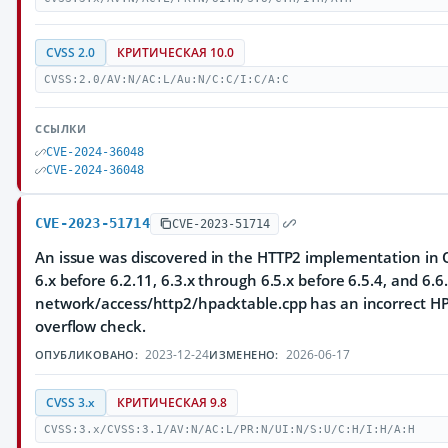
CVSS 2.0
КРИТИЧЕСКАЯ 10.0
CVSS:2.0/AV:N/AC:L/Au:N/C:C/I:C/A:C
ССЫЛКИ
CVE-2024-36048
CVE-2024-36048
CVE-2023-51714
CVE-2023-51714
An issue was discovered in the HTTP2 implementation in Q
6.x before 6.2.11, 6.3.x through 6.5.x before 6.5.4, and 6.6.
network/access/http2/hpacktable.cpp has an incorrect HP
overflow check.
2023-12-24
2026-06-17
ОПУБЛИКОВАНО:
ИЗМЕНЕНО:
CVSS 3.x
КРИТИЧЕСКАЯ 9.8
CVSS:3.x/CVSS:3.1/AV:N/AC:L/PR:N/UI:N/S:U/C:H/I:H/A:H