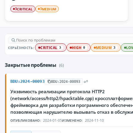
CRITICAL
MEDIUM
3
3
СЕРЬЁЗНОСТЬ:
CRITICAL
HIGH
MEDIUM
LO
3
0
3
Закрытые проблемы
(6)
BDU:2024-00093
BDU:2024-00093
Уязвимость реализации протокола HTTP2
(network/access/http2/hpacktable.cpp) кроссплатформ
фреймворка для разработки программного обеспечен
позволяющая нарушителю вызывать отказ в обслуж
2024-01-05
2024-11-10
ОПУБЛИКОВАНО:
ИЗМЕНЕНО: