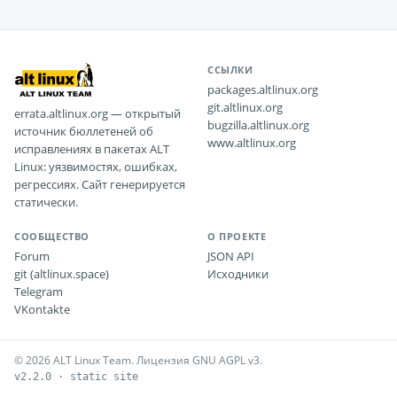
ССЫЛКИ
packages.altlinux.org
git.altlinux.org
errata.altlinux.org — открытый
bugzilla.altlinux.org
источник бюллетеней об
www.altlinux.org
исправлениях в пакетах ALT
Linux: уязвимостях, ошибках,
регрессиях. Сайт генерируется
статически.
СООБЩЕСТВО
О ПРОЕКТЕ
Forum
JSON API
git (altlinux.space)
Исходники
Telegram
VKontakte
© 2026 ALT Linux Team. Лицензия GNU AGPL v3.
v2.2.0 · static site