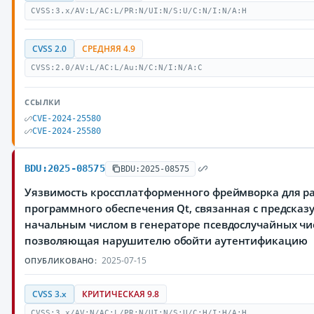
CVSS:3.x/AV:L/AC:L/PR:N/UI:N/S:U/C:N/I:N/A:H
CVSS 2.0
СРЕДНЯЯ 4.9
CVSS:2.0/AV:L/AC:L/Au:N/C:N/I:N/A:C
ССЫЛКИ
CVE-2024-25580
CVE-2024-25580
BDU:2025-08575
BDU:2025-08575
Уязвимость кроссплатформенного фреймворка для р
программного обеспечения Qt, связанная с предска
начальным числом в генераторе псевдослучайных чи
позволяющая нарушителю обойти аутентификацию
2025-07-15
ОПУБЛИКОВАНО:
CVSS 3.x
КРИТИЧЕСКАЯ 9.8
CVSS:3.x/AV:N/AC:L/PR:N/UI:N/S:U/C:H/I:H/A:H