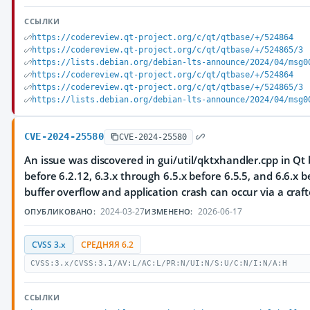
ССЫЛКИ
https://codereview.qt-project.org/c/qt/qtbase/+/524864
https://codereview.qt-project.org/c/qt/qtbase/+/524865/3
https://lists.debian.org/debian-lts-announce/2024/04/msg0
https://codereview.qt-project.org/c/qt/qtbase/+/524864
https://codereview.qt-project.org/c/qt/qtbase/+/524865/3
https://lists.debian.org/debian-lts-announce/2024/04/msg0
CVE-2024-25580
CVE-2024-25580
An issue was discovered in gui/util/qktxhandler.cpp in Qt 
before 6.2.12, 6.3.x through 6.5.x before 6.5.5, and 6.6.x b
buffer overflow and application crash can occur via a craft
2024-03-27
2026-06-17
ОПУБЛИКОВАНО:
ИЗМЕНЕНО:
CVSS 3.x
СРЕДНЯЯ 6.2
CVSS:3.x/CVSS:3.1/AV:L/AC:L/PR:N/UI:N/S:U/C:N/I:N/A:H
ССЫЛКИ