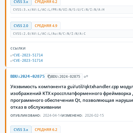
CVSS 3.x
СРЕДНЯЯ 6.2
CVSS:3.x/AV:L/AC:L/PR:N/UI:N/S:U/C:N/I:N/A:H
CVSS 2.0
СРЕДНЯЯ 4.9
CVSS:2.0/AV:L/AC:L/Au:N/C:N/I:N/A:C
ССЫЛКИ
CVE-2023-51714
CVE-2023-51714
BDU:2024-02875
BDU:2024-02875
Уязвимость компонента gui/util/qktxhandler.cpp моду
изображений KTX кроссплатформенного фреймворка 
программного обеспечения Qt, позволяющая наруш
отказ в обслуживании
2024-04-14
2026-02-15
ОПУБЛИКОВАНО:
ИЗМЕНЕНО:
CVSS 3.x
СРЕДНЯЯ 6.2