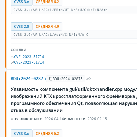
CVSS 3.x
СРЕДНЯЯ 6.2
CVSS:3.x/AV:L/AC:L/PR:N/UI:N/S:U/C:N/I:N/A:H
CVSS 2.0
СРЕДНЯЯ 4.9
CVSS:2.0/AV:L/AC:L/Au:N/C:N/I:N/A:C
ССЫЛКИ
CVE-2023-51714
CVE-2023-51714
BDU:2024-02875
BDU:2024-02875
Уязвимость компонента gui/util/qktxhandler.cpp моду
изображений KTX кроссплатформенного фреймворка 
программного обеспечения Qt, позволяющая наруш
отказ в обслуживании
2024-04-14
2026-02-15
ОПУБЛИКОВАНО:
ИЗМЕНЕНО:
CVSS 3.x
СРЕДНЯЯ 6.2