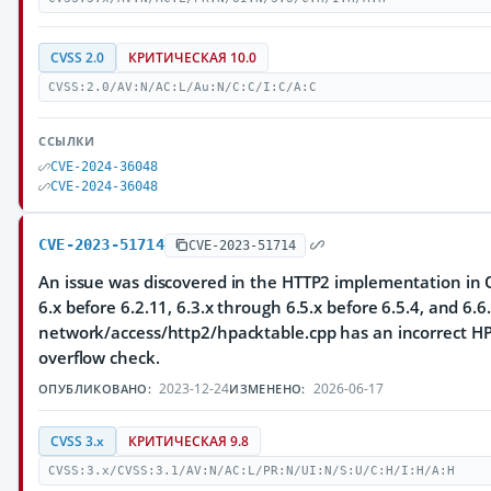
CVSS 2.0
КРИТИЧЕСКАЯ 10.0
CVSS:2.0/AV:N/AC:L/Au:N/C:C/I:C/A:C
ССЫЛКИ
CVE-2024-36048
CVE-2024-36048
CVE-2023-51714
CVE-2023-51714
An issue was discovered in the HTTP2 implementation in Q
6.x before 6.2.11, 6.3.x through 6.5.x before 6.5.4, and 6.6.
network/access/http2/hpacktable.cpp has an incorrect HP
overflow check.
2023-12-24
2026-06-17
ОПУБЛИКОВАНО:
ИЗМЕНЕНО:
CVSS 3.x
КРИТИЧЕСКАЯ 9.8
CVSS:3.x/CVSS:3.1/AV:N/AC:L/PR:N/UI:N/S:U/C:H/I:H/A:H