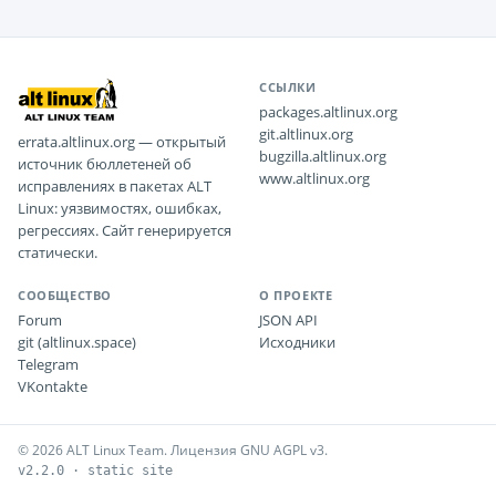
ССЫЛКИ
packages.altlinux.org
git.altlinux.org
errata.altlinux.org — открытый
bugzilla.altlinux.org
источник бюллетеней об
www.altlinux.org
исправлениях в пакетах ALT
Linux: уязвимостях, ошибках,
регрессиях. Сайт генерируется
статически.
СООБЩЕСТВО
О ПРОЕКТЕ
Forum
JSON API
git (altlinux.space)
Исходники
Telegram
VKontakte
© 2026 ALT Linux Team. Лицензия GNU AGPL v3.
v2.2.0 · static site