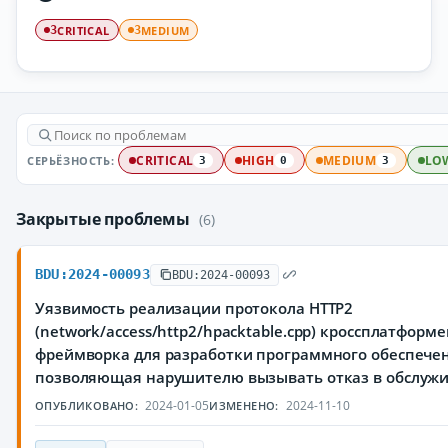
CRITICAL
MEDIUM
3
3
СЕРЬЁЗНОСТЬ:
CRITICAL
HIGH
MEDIUM
LO
3
0
3
Закрытые проблемы
(6)
BDU:2024-00093
BDU:2024-00093
Уязвимость реализации протокола HTTP2
(network/access/http2/hpacktable.cpp) кроссплатформ
фреймворка для разработки программного обеспечен
позволяющая нарушителю вызывать отказ в обслуж
2024-01-05
2024-11-10
ОПУБЛИКОВАНО:
ИЗМЕНЕНО: