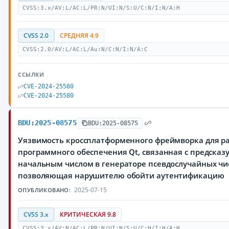
CVSS:3.x/AV:L/AC:L/PR:N/UI:N/S:U/C:N/I:N/A:H
CVSS 2.0
СРЕДНЯЯ 4.9
CVSS:2.0/AV:L/AC:L/Au:N/C:N/I:N/A:C
ССЫЛКИ
CVE-2024-25580
CVE-2024-25580
BDU:2025-08575
BDU:2025-08575
Уязвимость кроссплатформенного фреймворка для р
программного обеспечения Qt, связанная с предска
начальным числом в генераторе псевдослучайных чи
позволяющая нарушителю обойти аутентификацию
2025-07-15
ОПУБЛИКОВАНО:
CVSS 3.x
КРИТИЧЕСКАЯ 9.8
CVSS:3.x/AV:N/AC:L/PR:N/UI:N/S:U/C:H/I:H/A:H