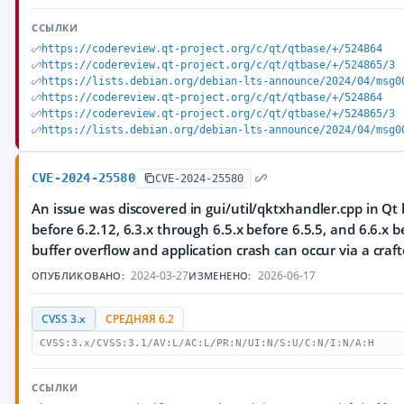
ССЫЛКИ
https://codereview.qt-project.org/c/qt/qtbase/+/524864
https://codereview.qt-project.org/c/qt/qtbase/+/524865/3
https://lists.debian.org/debian-lts-announce/2024/04/msg0
https://codereview.qt-project.org/c/qt/qtbase/+/524864
https://codereview.qt-project.org/c/qt/qtbase/+/524865/3
https://lists.debian.org/debian-lts-announce/2024/04/msg0
CVE-2024-25580
CVE-2024-25580
An issue was discovered in gui/util/qktxhandler.cpp in Qt 
before 6.2.12, 6.3.x through 6.5.x before 6.5.5, and 6.6.x b
buffer overflow and application crash can occur via a craft
2024-03-27
2026-06-17
ОПУБЛИКОВАНО:
ИЗМЕНЕНО:
CVSS 3.x
СРЕДНЯЯ 6.2
CVSS:3.x/CVSS:3.1/AV:L/AC:L/PR:N/UI:N/S:U/C:N/I:N/A:H
ССЫЛКИ