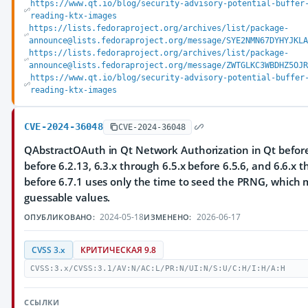
https://www.qt.io/blog/security-advisory-potential-buffer
reading-ktx-images
https://lists.fedoraproject.org/archives/list/package-
announce@lists.fedoraproject.org/message/SYE2NMN67DYHYJKLA
https://lists.fedoraproject.org/archives/list/package-
announce@lists.fedoraproject.org/message/ZWTGLKC3WBDHZ5OJR
https://www.qt.io/blog/security-advisory-potential-buffer
reading-ktx-images
CVE-2024-36048
CVE-2024-36048
QAbstractOAuth in Qt Network Authorization in Qt before 
before 6.2.13, 6.3.x through 6.5.x before 6.5.6, and 6.6.x 
before 6.7.1 uses only the time to seed the PRNG, which m
guessable values.
2024-05-18
2026-06-17
ОПУБЛИКОВАНО:
ИЗМЕНЕНО:
CVSS 3.x
КРИТИЧЕСКАЯ 9.8
CVSS:3.x/CVSS:3.1/AV:N/AC:L/PR:N/UI:N/S:U/C:H/I:H/A:H
ССЫЛКИ