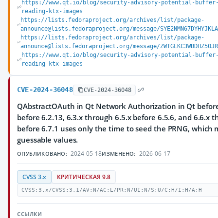
https://www.qt.io/blog/security-advisory-potential-buffer
reading-ktx-images
https://lists.fedoraproject.org/archives/list/package-
announce@lists.fedoraproject.org/message/SYE2NMN67DYHYJKLA
https://lists.fedoraproject.org/archives/list/package-
announce@lists.fedoraproject.org/message/ZWTGLKC3WBDHZ5OJR
https://www.qt.io/blog/security-advisory-potential-buffer
reading-ktx-images
CVE-2024-36048
CVE-2024-36048
QAbstractOAuth in Qt Network Authorization in Qt before 
before 6.2.13, 6.3.x through 6.5.x before 6.5.6, and 6.6.x 
before 6.7.1 uses only the time to seed the PRNG, which m
guessable values.
2024-05-18
2026-06-17
ОПУБЛИКОВАНО:
ИЗМЕНЕНО:
CVSS 3.x
КРИТИЧЕСКАЯ 9.8
CVSS:3.x/CVSS:3.1/AV:N/AC:L/PR:N/UI:N/S:U/C:H/I:H/A:H
ССЫЛКИ