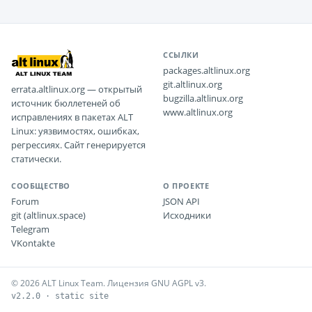
ССЫЛКИ
packages.altlinux.org
git.altlinux.org
errata.altlinux.org — открытый
bugzilla.altlinux.org
источник бюллетеней об
www.altlinux.org
исправлениях в пакетах ALT
Linux: уязвимостях, ошибках,
регрессиях. Сайт генерируется
статически.
СООБЩЕСТВО
О ПРОЕКТЕ
Forum
JSON API
git (altlinux.space)
Исходники
Telegram
VKontakte
© 2026 ALT Linux Team. Лицензия GNU AGPL v3.
v2.2.0 · static site