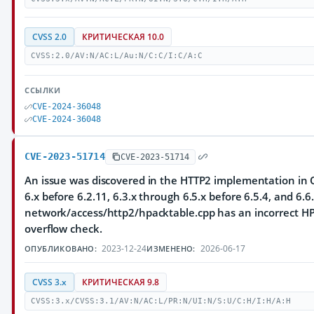
CVSS 2.0
КРИТИЧЕСКАЯ 10.0
CVSS:2.0/AV:N/AC:L/Au:N/C:C/I:C/A:C
ССЫЛКИ
CVE-2024-36048
CVE-2024-36048
CVE-2023-51714
CVE-2023-51714
An issue was discovered in the HTTP2 implementation in Q
6.x before 6.2.11, 6.3.x through 6.5.x before 6.5.4, and 6.6.
network/access/http2/hpacktable.cpp has an incorrect HP
overflow check.
2023-12-24
2026-06-17
ОПУБЛИКОВАНО:
ИЗМЕНЕНО:
CVSS 3.x
КРИТИЧЕСКАЯ 9.8
CVSS:3.x/CVSS:3.1/AV:N/AC:L/PR:N/UI:N/S:U/C:H/I:H/A:H