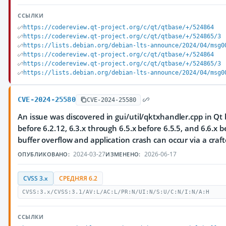
ССЫЛКИ
https://codereview.qt-project.org/c/qt/qtbase/+/524864
https://codereview.qt-project.org/c/qt/qtbase/+/524865/3
https://lists.debian.org/debian-lts-announce/2024/04/msg0
https://codereview.qt-project.org/c/qt/qtbase/+/524864
https://codereview.qt-project.org/c/qt/qtbase/+/524865/3
https://lists.debian.org/debian-lts-announce/2024/04/msg0
CVE-2024-25580
CVE-2024-25580
An issue was discovered in gui/util/qktxhandler.cpp in Qt 
before 6.2.12, 6.3.x through 6.5.x before 6.5.5, and 6.6.x b
buffer overflow and application crash can occur via a craft
2024-03-27
2026-06-17
ОПУБЛИКОВАНО:
ИЗМЕНЕНО:
CVSS 3.x
СРЕДНЯЯ 6.2
CVSS:3.x/CVSS:3.1/AV:L/AC:L/PR:N/UI:N/S:U/C:N/I:N/A:H
ССЫЛКИ