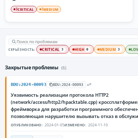
CRITICAL
MEDIUM
3
3
СЕРЬЁЗНОСТЬ:
CRITICAL
HIGH
MEDIUM
LO
3
0
3
Закрытые проблемы
(6)
BDU:2024-00093
BDU:2024-00093
Уязвимость реализации протокола HTTP2
(network/access/http2/hpacktable.cpp) кроссплатформ
фреймворка для разработки программного обеспечен
позволяющая нарушителю вызывать отказ в обслуж
2024-01-05
2024-11-10
ОПУБЛИКОВАНО:
ИЗМЕНЕНО: