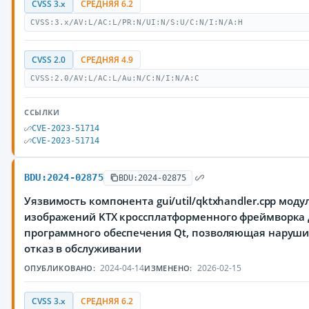
CVSS 3.x
СРЕДНЯЯ 6.2
CVSS:3.x/AV:L/AC:L/PR:N/UI:N/S:U/C:N/I:N/A:H
CVSS 2.0
СРЕДНЯЯ 4.9
CVSS:2.0/AV:L/AC:L/Au:N/C:N/I:N/A:C
ССЫЛКИ
CVE-2023-51714
CVE-2023-51714
BDU:2024-02875
BDU:2024-02875
Уязвимость компонента gui/util/qktxhandler.cpp моду
изображений KTX кроссплатформенного фреймворка 
программного обеспечения Qt, позволяющая наруш
отказ в обслуживании
2024-04-14
2026-02-15
ОПУБЛИКОВАНО:
ИЗМЕНЕНО:
CVSS 3.x
СРЕДНЯЯ 6.2