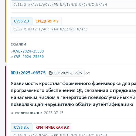
CVSS:3.x/AV:L/AC:L/PR:N/UI:N/S:U/C:N/I:N/A:H
CVSS 2.0
СРЕДНЯЯ 4.9
CVSS:2.0/AV:L/AC:L/Au:N/C:N/I:N/A:C
ССЫЛКИ
CVE-2024-25580
CVE-2024-25580
BDU:2025-08575
BDU:2025-08575
Уязвимость кроссплатформенного фреймворка для р
программного обеспечения Qt, связанная с предска
начальным числом в генераторе псевдослучайных чи
позволяющая нарушителю обойти аутентификацию
2025-07-15
ОПУБЛИКОВАНО:
CVSS 3.x
КРИТИЧЕСКАЯ 9.8
CVSS:3.x/AV:N/AC:L/PR:N/UI:N/S:U/C:H/I:H/A:H