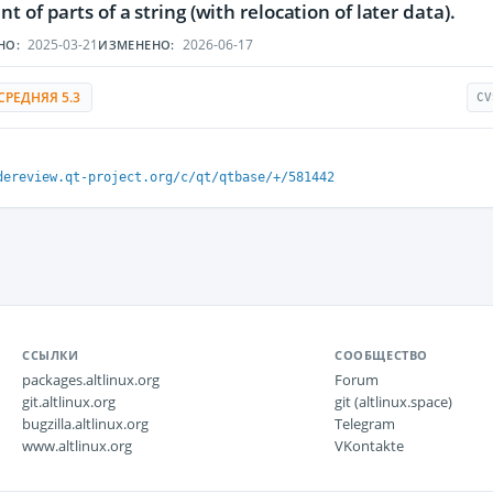
 of parts of a string (with relocation of later data).
2025-03-21
2026-06-17
НО:
ИЗМЕНЕНО:
СРЕДНЯЯ 5.3
CV
dereview.qt-project.org/c/qt/qtbase/+/581442
ССЫЛКИ
СООБЩЕСТВО
packages.altlinux.org
Forum
git.altlinux.org
git (altlinux.space)
bugzilla.altlinux.org
Telegram
www.altlinux.org
VKontakte