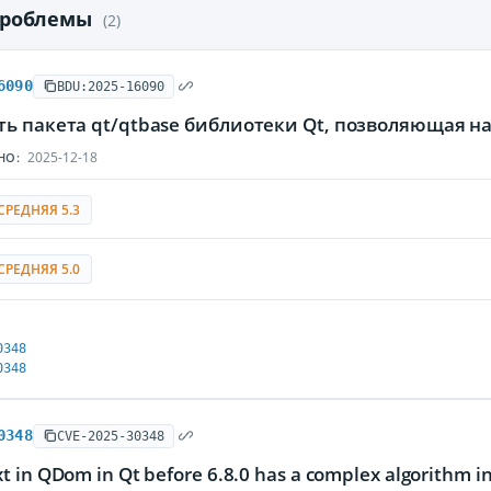
проблемы
(2)
6090
BDU:2025-16090
ть пакета qt/qtbase библиотеки Qt, позволяющая 
2025-12-18
НО:
СРЕДНЯЯ 5.3
СРЕДНЯЯ 5.0
0348
0348
0348
CVE-2025-30348
 in QDom in Qt before 6.8.0 has a complex algorithm in