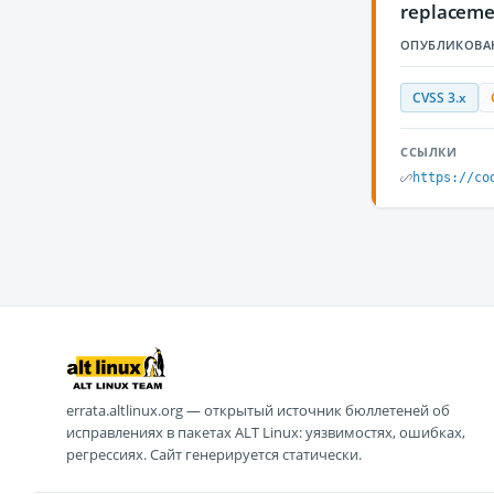
replacement
ОПУБЛИКОВА
CVSS 3.x
ССЫЛКИ
https://co
errata.altlinux.org — открытый источник бюллетеней об
исправлениях в пакетах ALT Linux: уязвимостях, ошибках,
регрессиях. Сайт генерируется статически.