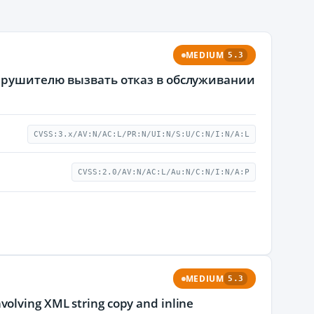
MEDIUM
5.3
нарушителю вызвать отказ в обслуживании
CVSS:3.x/AV:N/AC:L/PR:N/UI:N/S:U/C:N/I:N/A:L
CVSS:2.0/AV:N/AC:L/Au:N/C:N/I:N/A:P
MEDIUM
5.3
volving XML string copy and inline