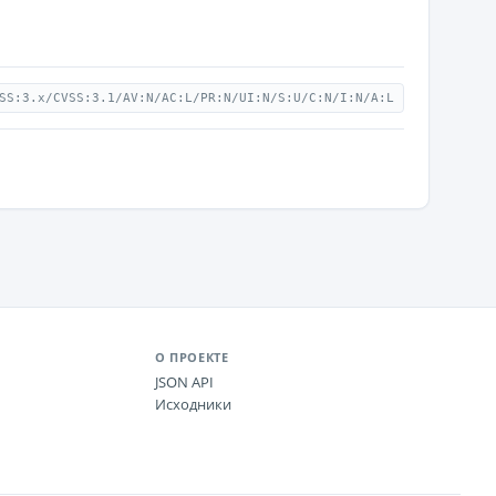
SS:3.x/CVSS:3.1/AV:N/AC:L/PR:N/UI:N/S:U/C:N/I:N/A:L
О ПРОЕКТЕ
JSON API
Исходники