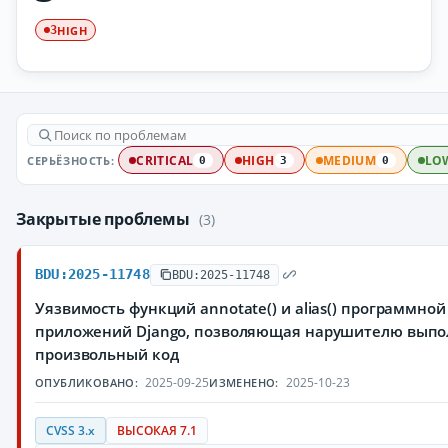
HIGH
3
СЕРЬЁЗНОСТЬ:
CRITICAL
HIGH
MEDIUM
LO
0
3
0
Закрытые проблемы
(3)
BDU:2025-11748
BDU:2025-11748
Уязвимость функций annotate() и alias() программно
приложений Django, позволяющая нарушителю выпо
произвольный код
2025-09-25
2025-10-23
ОПУБЛИКОВАНО:
ИЗМЕНЕНО:
CVSS 3.x
ВЫСОКАЯ 7.1