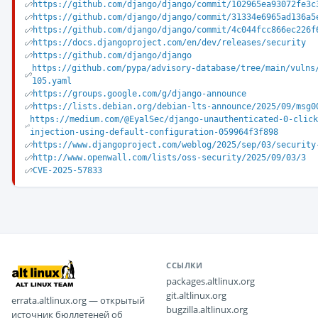
https://github.com/django/django/commit/102965ea93072fe3c
https://github.com/django/django/commit/31334e6965ad136a5
https://github.com/django/django/commit/4c044fcc866ec226f
https://docs.djangoproject.com/en/dev/releases/security
https://github.com/django/django
https://github.com/pypa/advisory-database/tree/main/vulns
105.yaml
https://groups.google.com/g/django-announce
https://lists.debian.org/debian-lts-announce/2025/09/msg0
https://medium.com/@EyalSec/django-unauthenticated-0-clic
injection-using-default-configuration-059964f3f898
https://www.djangoproject.com/weblog/2025/sep/03/security
http://www.openwall.com/lists/oss-security/2025/09/03/3
CVE-2025-57833
ССЫЛКИ
packages.altlinux.org
git.altlinux.org
errata.altlinux.org — открытый
bugzilla.altlinux.org
источник бюллетеней об