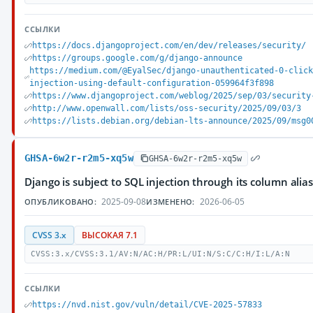
ССЫЛКИ
https://docs.djangoproject.com/en/dev/releases/security/
https://groups.google.com/g/django-announce
https://medium.com/@EyalSec/django-unauthenticated-0-clic
injection-using-default-configuration-059964f3f898
https://www.djangoproject.com/weblog/2025/sep/03/security
http://www.openwall.com/lists/oss-security/2025/09/03/3
https://lists.debian.org/debian-lts-announce/2025/09/msg0
GHSA-6w2r-r2m5-xq5w
GHSA-6w2r-r2m5-xq5w
Django is subject to SQL injection through its column alia
2025-09-08
2026-06-05
ОПУБЛИКОВАНО:
ИЗМЕНЕНО:
CVSS 3.x
ВЫСОКАЯ 7.1
CVSS:3.x/CVSS:3.1/AV:N/AC:H/PR:L/UI:N/S:C/C:H/I:L/A:N
ССЫЛКИ
https://nvd.nist.gov/vuln/detail/CVE-2025-57833