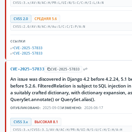
CVSS:3.x/AV:N/AC:H/PR:L/UI:N/S:C/C:H/I:L/A:N
CVSS 2.0
СРЕДНЯЯ 5.6
CVSS:2.0/AV:N/AC:H/Au:S/C:C/I:P/A:N
ССЫЛКИ
CVE-2025-57833
CVE-2025-57833
CVE-2025-57833
CVE-2025-57833
An issue was discovered in Django 4.2 before 4.2.24, 5.1 b
before 5.2.6. FilteredRelation is subject to SQL injection i
a suitably crafted dictionary, with dictionary expansion, 
QuerySet.annotate() or QuerySet.alias().
2025-09-03
2026-06-17
ОПУБЛИКОВАНО:
ИЗМЕНЕНО:
CVSS 3.x
ВЫСОКАЯ 8.1
CVSS:3.x/CVSS:3.1/AV:N/AC:H/PR:N/UI:N/S:U/C:H/I:H/A:H