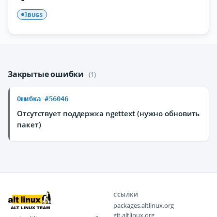
BUGS
1
Закрытые ошибки
(1)
Ошибка #56046
Отсутствует поддержка ngettext (нужно обновить
пакет)
ССЫЛКИ
packages.altlinux.org
git.altlinux.org