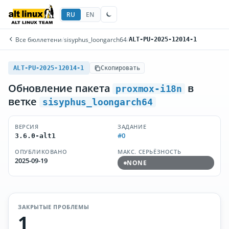
RU
EN
Все бюллетени
/
sisyphus_loongarch64
/
ALT-PU-2025-12014-1
ALT-PU-2025-12014-1
Скопировать
Обновление пакета
в
proxmox-i18n
ветке
sisyphus_loongarch64
ВЕРСИЯ
ЗАДАНИЕ
#0
3.6.0-alt1
ОПУБЛИКОВАНО
МАКС. СЕРЬЁЗНОСТЬ
2025-09-19
NONE
ЗАКРЫТЫЕ ПРОБЛЕМЫ
1