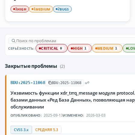
HIGH
MEDIUM
BUGS
1
1
2
СЕРЬЁЗНОСТЬ:
CRITICAL
HIGH
MEDIUM
LO
0
1
1
Закрытые проблемы
(2)
BDU:2025-11068
BDU:2025-11068
Уязвимость функции xdr_trrq_message модуля protoco
базами данных «Ред База Данных», позволяющая нар
обслуживании
2025-09-13
2026-03-03
ОПУБЛИКОВАНО:
ИЗМЕНЕНО:
CVSS 3.x
СРЕДНЯЯ 5.3