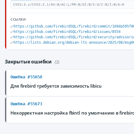
CVSS:3.x/CVSS:3.1/AV:N/AC:L/PR:N/UI:N/S:U/C:N/I:N/A:H
ССЫЛКИ
https://github.com/FirebirdSQL/firebird/commit/169da595f8
https://github.com/FirebirdSQL/firebird/issues/8554
https://github.com/FirebirdSQL/firebird/security/advisori
https://lists.debian.org/debian-lts-announce/2025/08/msg0
Закрытые ошибки
(2)
Ошибка #55658
Для firebird требуется зависимость libicu
Ошибка #55673
Некорректная настройка fbintl по умолчанию в firebir