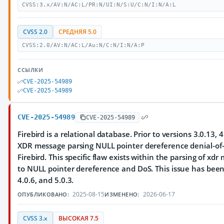
CVSS:3.x/AV:N/AC:L/PR:N/UI:N/S:U/C:N/I:N/A:L
CVSS 2.0
СРЕДНЯЯ 5.0
CVSS:2.0/AV:N/AC:L/Au:N/C:N/I:N/A:P
ССЫЛКИ
CVE-2025-54989
CVE-2025-54989
CVE-2025-54989
CVE-2025-54989
Firebird is a relational database. Prior to versions 3.0.13, 4
XDR message parsing NULL pointer dereference denial-of-s
Firebird. This specific flaw exists within the parsing of xdr
to NULL pointer dereference and DoS. This issue has been 
4.0.6, and 5.0.3.
2025-08-15
2026-06-17
ОПУБЛИКОВАНО:
ИЗМЕНЕНО:
CVSS 3.x
ВЫСОКАЯ 7.5