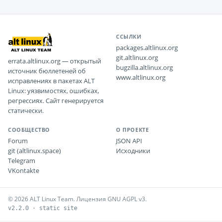
ССЫЛКИ
packages.altlinux.org
git.altlinux.org
errata.altlinux.org — открытый
bugzilla.altlinux.org
источник бюллетеней об
www.altlinux.org
исправлениях в пакетах ALT
Linux: уязвимостях, ошибках,
регрессиях. Сайт генерируется
статически.
СООБЩЕСТВО
О ПРОЕКТЕ
Forum
JSON API
git (altlinux.space)
Исходники
Telegram
VKontakte
© 2026 ALT Linux Team. Лицензия GNU AGPL v3.
v2.2.0 · static site