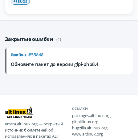
BUGS
1
Закрытые ошибки
(1)
Ошибка #55848
Обновите пакет до версии glpi-php8.4
ССЫЛКИ
packages.altlinux.org
git.altlinux.org
errata.altlinux.org — открытый
bugzilla.altlinux.org
источник бюллетеней об
www.altlinux.org
исправлениях в пакетах ALT