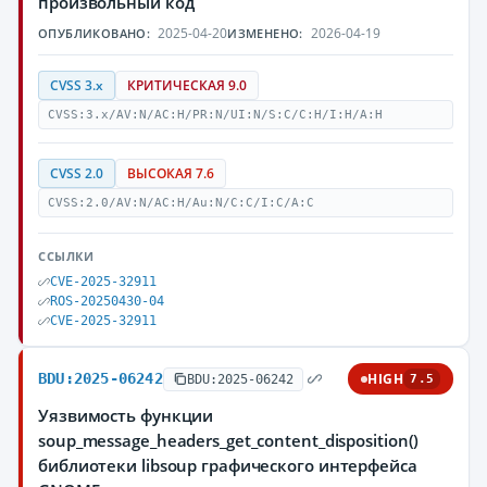
произвольный код
2025-04-20
2026-04-19
ОПУБЛИКОВАНО:
ИЗМЕНЕНО:
CVSS 3.x
КРИТИЧЕСКАЯ 9.0
CVSS:3.x/AV:N/AC:H/PR:N/UI:N/S:C/C:H/I:H/A:H
CVSS 2.0
ВЫСОКАЯ 7.6
CVSS:2.0/AV:N/AC:H/Au:N/C:C/I:C/A:C
ССЫЛКИ
CVE-2025-32911
ROS-20250430-04
CVE-2025-32911
BDU:2025-06242
HIGH
BDU:2025-06242
7.5
Уязвимость функции
soup_message_headers_get_content_disposition()
библиотеки libsoup графического интерфейса