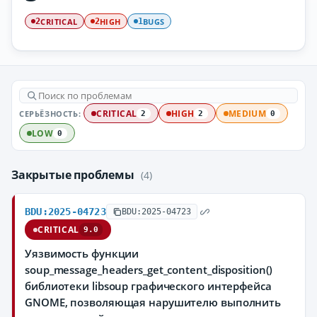
CRITICAL
HIGH
BUGS
2
2
1
СЕРЬЁЗНОСТЬ:
CRITICAL
HIGH
MEDIUM
2
2
0
LOW
0
Закрытые проблемы
(4)
BDU:2025-04723
BDU:2025-04723
CRITICAL
9.0
Уязвимость функции
soup_message_headers_get_content_disposition()
библиотеки libsoup графического интерфейса
GNOME, позволяющая нарушителю выполнить