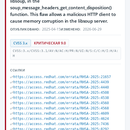
libsoup, in the
soup_message_headers_get_content_disposition()
function. This flaw allows a malicious HTTP client to
cause memory corruption in the libsoup server.
2025-04-15
2026-06-29
ОПУБЛИКОВАНО:
ИЗМЕНЕНО:
CVSS 3.x
КРИТИЧЕСКАЯ 9.0
CVSS:3.x/CVSS:3.1/AV:N/AC:H/PR:N/UI:N/S:C/C:H/I:H/A:
H
ССЫЛКИ
https://access.redhat.com/errata/RHSA-2025:21657
https://access.redhat.com/errata/RHSA-2025:4439
https://access.redhat.com/errata/RHSA-2025:4440
https://access.redhat.com/errata/RHSA-2025:4508
https://access.redhat.com/errata/RHSA-2025:4538
https://access.redhat.com/errata/RHSA-2025:4560
https://access.redhat.com/errata/RHSA-2025:4568
https://access.redhat.com/errata/RHSA-2025:4609
https://access.redhat.com/errata/RHSA-2025:4624
https://access.redhat.com/errata/RHSA-2025:7436
https://access.redhat.com/errata/RHSA-2025:8292