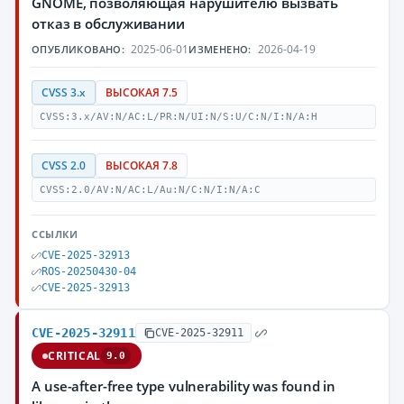
GNOME, позволяющая нарушителю вызвать
отказ в обслуживании
2025-06-01
2026-04-19
ОПУБЛИКОВАНО:
ИЗМЕНЕНО:
CVSS 3.x
ВЫСОКАЯ 7.5
CVSS:3.x/AV:N/AC:L/PR:N/UI:N/S:U/C:N/I:N/A:H
CVSS 2.0
ВЫСОКАЯ 7.8
CVSS:2.0/AV:N/AC:L/Au:N/C:N/I:N/A:C
ССЫЛКИ
CVE-2025-32913
ROS-20250430-04
CVE-2025-32913
CVE-2025-32911
CVE-2025-32911
CRITICAL
9.0
A use-after-free type vulnerability was found in