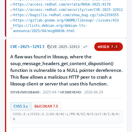
https://access.redhat.com/errata/RHSA-2025:9179
https://access.redhat.com/security/cve/CVE-2025-32911
https://bugzilla.redhat.com/show_bug.cgi?id=2359355
https://gitlab.gnome.org/GNOME/libsoup/-/issues/433
https://lists.debian.org/debian-lts-
announce/2025/04/msg00036.html
CVE-2025-32913
HIGH
CVE-2025-32913
7.5
A flaw was found in libsoup, where the
soup_message_headers_get_content_disposition()
function is vulnerable to a NULL pointer dereference.
This flaw allows a malicious HTTP peer to crash a
libsoup client or server that uses this function.
2025-04-14
2026-06-29
ОПУБЛИКОВАНО:
ИЗМЕНЕНО:
CVSS 3.x
ВЫСОКАЯ 7.5
CVSS:3.x/CVSS:3.1/AV:N/AC:L/PR:N/UI:N/S:U/C:N/I:N/A:
H