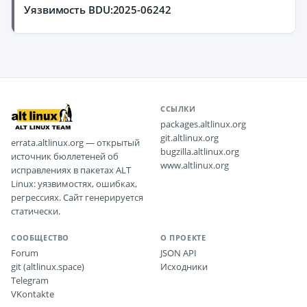
Уязвимость BDU:2025-06242
ССЫЛКИ
packages.altlinux.org
git.altlinux.org
errata.altlinux.org — открытый
bugzilla.altlinux.org
источник бюллетеней об
www.altlinux.org
исправлениях в пакетах ALT
Linux: уязвимостях, ошибках,
регрессиях. Сайт генерируется
статически.
СООБЩЕСТВО
О ПРОЕКТЕ
Forum
JSON API
git (altlinux.space)
Исходники
Telegram
VKontakte