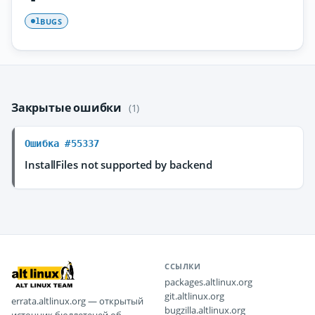
BUGS
1
Закрытые ошибки
(1)
Ошибка #55337
InstallFiles not supported by backend
ССЫЛКИ
packages.altlinux.org
git.altlinux.org
errata.altlinux.org — открытый
bugzilla.altlinux.org