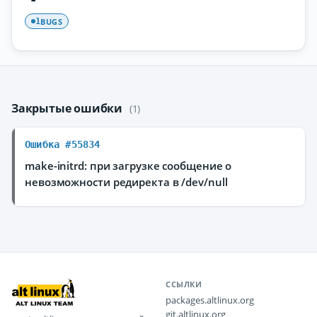
BUGS
1
Закрытые ошибки
(1)
Ошибка #55834
make-initrd: при загрузке сообщение о
невозможности редиректа в /dev/null
ССЫЛКИ
packages.altlinux.org
git.altlinux.org