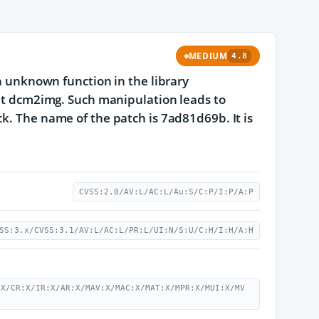
MEDIUM
4.8
an unknown function in the library
 dcm2img. Such manipulation leads to
k. The name of the patch is 7ad81d69b. It is
CVSS:2.0/AV:L/AC:L/Au:S/C:P/I:P/A:P
SS:3.x/CVSS:3.1/AV:L/AC:L/PR:L/UI:N/S:U/C:H/I:H/A:H
:X/CR:X/IR:X/AR:X/MAV:X/MAC:X/MAT:X/MPR:X/MUI:X/MV