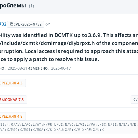
проблемы
(1)
732
CVE-2025-9732
ility was identified in DCMTK up to 3.6.9. This affects 
include/dcmtk/dcmimage/diybrpxt.h of the component
ruption. Local access is required to approach this attac
ce to apply a patch to resolve this issue.
2025-08-31
2026-06-17
НО:
ИЗМЕНЕНО:
СРЕДНЯЯ 4.3
ВЫСОКАЯ 7.8
CV
СРЕДНЯЯ 4.8
VSS:4.0/AV:L/AC:L/AT:N/PR:L/UI:N/VC:L/VI:L/VA:L/SC:N/SI:N/SA:N/E
MVA:X/MSC:X/MSI:X/MSA:X/S:X/AU:X/R:X/V:X/RE:X/U:X