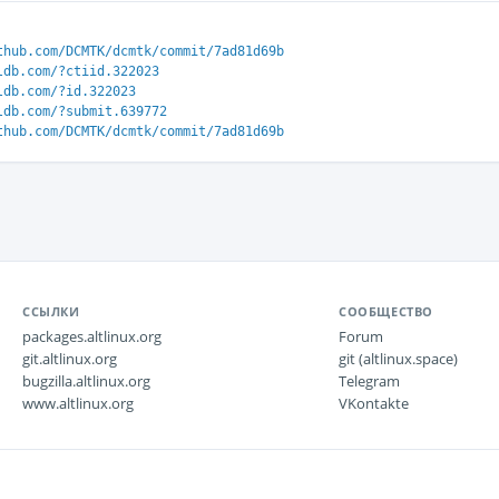
thub.com/DCMTK/dcmtk/commit/7ad81d69b
ldb.com/?ctiid.322023
ldb.com/?id.322023
ldb.com/?submit.639772
thub.com/DCMTK/dcmtk/commit/7ad81d69b
ССЫЛКИ
СООБЩЕСТВО
packages.altlinux.org
Forum
git.altlinux.org
git (altlinux.space)
bugzilla.altlinux.org
Telegram
www.altlinux.org
VKontakte