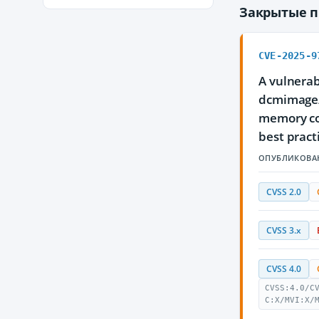
Закрытые 
CVE-2025-9
A vulnerab
dcmimage/
memory cor
best practi
ОПУБЛИКОВА
CVSS 2.0
CVSS 3.x
CVSS 4.0
CVSS:4.0/C
C:X/MVI:X/