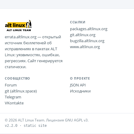
ССЫЛКИ
packages.altlinux.org
git.altlinux.org
errata.altlinux.org — открытый
bugzilla.altlinux.org
источник бюллетеней об
www.altlinux.org
исправлениях в пакетах ALT
Linux: уязвимостях, ошибках,
регрессиях. Сайт генерируется
статически.
СООБЩЕСТВО
О ПРОЕКТЕ
Forum
JSON API
git (altlinux.space)
Исходники
Telegram
VKontakte
© 2026 ALT Linux Team. Лицензия GNU AGPL v3.
v2.2.0 · static site