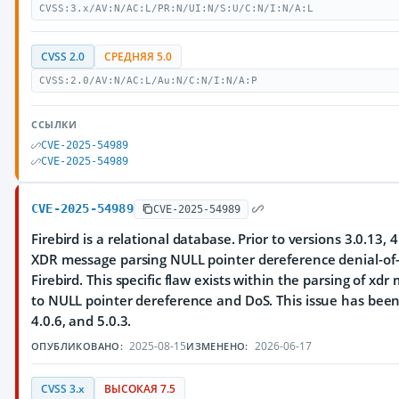
CVSS:3.x/AV:N/AC:L/PR:N/UI:N/S:U/C:N/I:N/A:L
CVSS 2.0
СРЕДНЯЯ 5.0
CVSS:2.0/AV:N/AC:L/Au:N/C:N/I:N/A:P
ССЫЛКИ
CVE-2025-54989
CVE-2025-54989
CVE-2025-54989
CVE-2025-54989
Firebird is a relational database. Prior to versions 3.0.13, 4
XDR message parsing NULL pointer dereference denial-of-s
Firebird. This specific flaw exists within the parsing of xdr
to NULL pointer dereference and DoS. This issue has been 
4.0.6, and 5.0.3.
2025-08-15
2026-06-17
ОПУБЛИКОВАНО:
ИЗМЕНЕНО:
CVSS 3.x
ВЫСОКАЯ 7.5