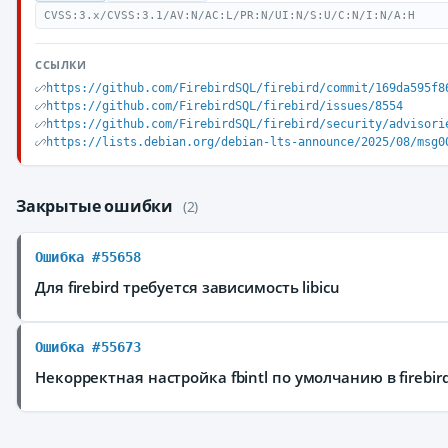
CVSS:3.x/CVSS:3.1/AV:N/AC:L/PR:N/UI:N/S:U/C:N/I:N/A:H
ССЫЛКИ
https://github.com/FirebirdSQL/firebird/commit/169da595f8
https://github.com/FirebirdSQL/firebird/issues/8554
https://github.com/FirebirdSQL/firebird/security/advisori
https://lists.debian.org/debian-lts-announce/2025/08/msg0
Закрытые ошибки
(2)
Ошибка #55658
Для firebird требуется зависимость libicu
Ошибка #55673
Некорректная настройка fbintl по умолчанию в firebir