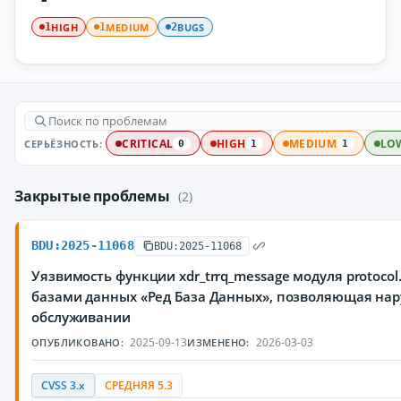
HIGH
MEDIUM
BUGS
1
1
2
СЕРЬЁЗНОСТЬ:
CRITICAL
HIGH
MEDIUM
LO
0
1
1
Закрытые проблемы
(2)
BDU:2025-11068
BDU:2025-11068
Уязвимость функции xdr_trrq_message модуля protoco
базами данных «Ред База Данных», позволяющая нар
обслуживании
2025-09-13
2026-03-03
ОПУБЛИКОВАНО:
ИЗМЕНЕНО:
CVSS 3.x
СРЕДНЯЯ 5.3