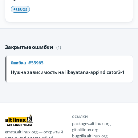
BUGS
1
Закрытые ошибки
(1)
Ошибка #55965
Нужна зависимость на libayatana-appindicator3-1
ССЫЛКИ
packages.altlinux.org
git.altlinux.org
errata.altlinux.org — открытый
bugzilla.altlinux.org