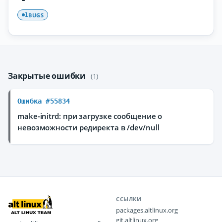
BUGS
1
Закрытые ошибки
(1)
Ошибка #55834
make-initrd: при загрузке сообщение о
невозможности редиректа в /dev/null
ССЫЛКИ
packages.altlinux.org
git.altlinux.org