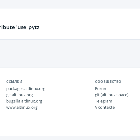
ribute 'use_pytz'
ССЫЛКИ
СООБЩЕСТВО
packages.altlinux.org
Forum
git.altlinux.org
git (altlinux.space)
bugzilla.altlinux.org
Telegram
www.altlinux.org
VKontakte