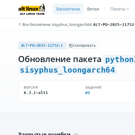
Бюллетени
Ветки
Пакеты
Все бюллетени
/
sisyphus_loongarch64
/
ALT-PU-2025-11752
ALT-PU-2025-11752-1
Скопировать
Обновление пакета
python
sisyphus_loongarch64
ВЕРСИЯ
ЗАДАНИЕ
#0
6.3.1-alt1
Закрытые ошибки
(1)