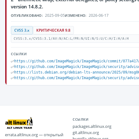
version 14.8.2.
2025-09-05
2026-06-17
ОПУБЛИКОВАНО:
ИЗМЕНЕНО:
CVSS 3.x
КРИТИЧЕСКАЯ 9.8
CVSS:3.x/CVSS:3.1/AV:N/AC:L/PR:N/UI:N/S:U/C:H/I:H/A:H
ССЫЛКИ
https://github.com/ImageMagick/ImageMagick/commit/077a417
https://github.com/ImageMagick/ImageMagick/security/advis
https://lists.debian.org/debian-lts-announce/2025/09/msg0
https://github.com/ImageMagick/ImageMagick/security/advis
ССЫЛКИ
packages.altlinux.org
git.altlinux.org
errata.altlinux.org — открытый
bugzilla.altlinux.org