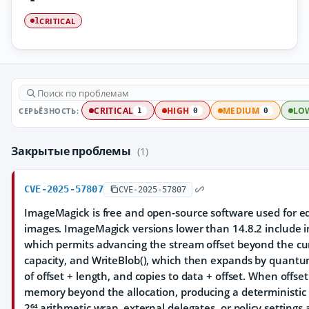
CRITICAL
1
СЕРЬЁЗНОСТЬ:
CRITICAL
HIGH
MEDIUM
LO
1
0
0
Закрытые проблемы
(1)
CVE-2025-57807
CVE-2025-57807
ImageMagick is free and open-source software used for ed
images. ImageMagick versions lower than 14.8.2 include i
which permits advancing the stream offset beyond the cu
capacity, and WriteBlob(), which then expands by quantu
of offset + length, and copies to data + offset. When offse
memory beyond the allocation, producing a deterministic 
2⁶⁴ arithmetic wrap, external delegates, or policy settings a