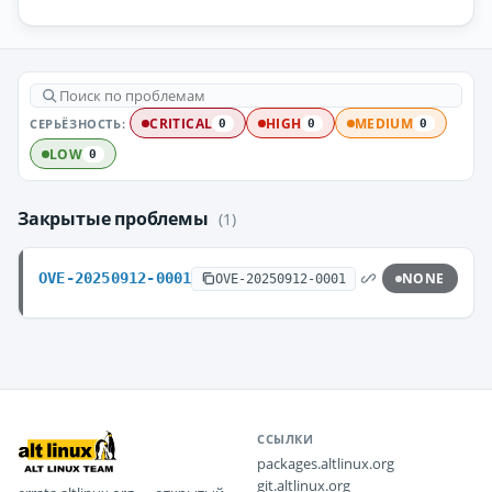
СЕРЬЁЗНОСТЬ:
CRITICAL
HIGH
MEDIUM
0
0
0
LOW
0
Закрытые проблемы
(1)
OVE-20250912-0001
NONE
OVE-20250912-0001
ССЫЛКИ
packages.altlinux.org
git.altlinux.org