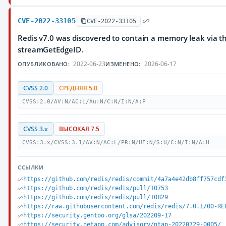
CVE-2022-33105
CVE-2022-33105
Redis v7.0 was discovered to contain a memory leak via 
streamGetEdgeID.
2022-06-23
2026-06-17
ОПУБЛИКОВАНО:
ИЗМЕНЕНО:
CVSS 2.0
СРЕДНЯЯ 5.0
CVSS:2.0/AV:N/AC:L/Au:N/C:N/I:N/A:P
CVSS 3.x
ВЫСОКАЯ 7.5
CVSS:3.x/CVSS:3.1/AV:N/AC:L/PR:N/UI:N/S:U/C:N/I:N/A:H
ССЫЛКИ
https://github.com/redis/redis/commit/4a7a4e42db8ff757cdf
https://github.com/redis/redis/pull/10753
https://github.com/redis/redis/pull/10829
https://raw.githubusercontent.com/redis/redis/7.0.1/00-RE
https://security.gentoo.org/glsa/202209-17
https://security.netapp.com/advisory/ntap-20220729-0005/