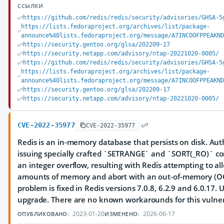
ССЫЛКИ
https://github.com/redis/redis/security/advisories/GHSA-5
https://lists.fedoraproject.org/archives/list/package-
announce%40lists.fedoraproject.org/message/A7INCOOFPPEAKND
https://security.gentoo.org/glsa/202209-17
https://security.netapp.com/advisory/ntap-20221020-0005/
https://github.com/redis/redis/security/advisories/GHSA-5
https://lists.fedoraproject.org/archives/list/package-
announce%40lists.fedoraproject.org/message/A7INCOOFPPEAKND
https://security.gentoo.org/glsa/202209-17
https://security.netapp.com/advisory/ntap-20221020-0005/
CVE-2022-35977
CVE-2022-35977
Redis is an in-memory database that persists on disk. Au
issuing specially crafted `SETRANGE` and `SORT(_RO)` c
an integer overflow, resulting with Redis attempting to al
amounts of memory and abort with an out-of-memory (O
problem is fixed in Redis versions 7.0.8, 6.2.9 and 6.0.17. 
upgrade. There are no known workarounds for this vulnera
2023-01-20
2026-06-17
ОПУБЛИКОВАНО:
ИЗМЕНЕНО: