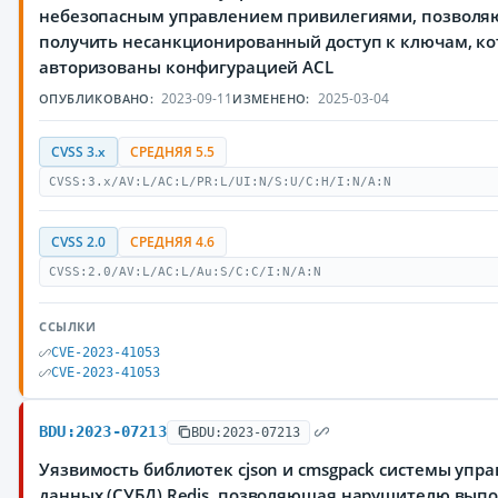
небезопасным управлением привилегиями, позвол
получить несанкционированный доступ к ключам, ко
авторизованы конфигурацией ACL
2023-09-11
2025-03-04
ОПУБЛИКОВАНО:
ИЗМЕНЕНО:
CVSS 3.x
СРЕДНЯЯ 5.5
CVSS:3.x/AV:L/AC:L/PR:L/UI:N/S:U/C:H/I:N/A:N
CVSS 2.0
СРЕДНЯЯ 4.6
CVSS:2.0/AV:L/AC:L/Au:S/C:C/I:N/A:N
ССЫЛКИ
CVE-2023-41053
CVE-2023-41053
BDU:2023-07213
BDU:2023-07213
Уязвимость библиотек cjson и cmsgpack системы упр
данных (СУБД) Redis, позволяющая нарушителю вып