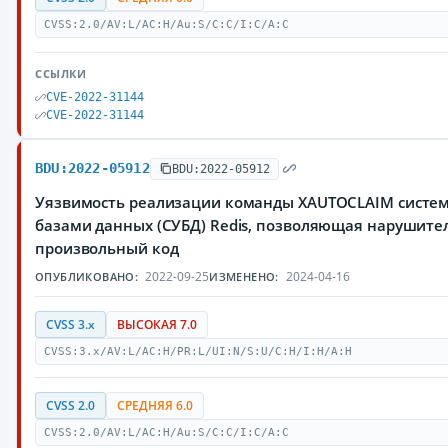
CVSS:2.0/AV:L/AC:H/Au:S/C:C/I:C/A:C
ССЫЛКИ
CVE-2022-31144
CVE-2022-31144
BDU:2022-05912
BDU:2022-05912
Уязвимость реализации команды XAUTOCLAIM систе
базами данных (СУБД) Redis, позволяющая нарушит
произвольный код
2022-09-25
2024-04-16
ОПУБЛИКОВАНО:
ИЗМЕНЕНО:
CVSS 3.x
ВЫСОКАЯ 7.0
CVSS:3.x/AV:L/AC:H/PR:L/UI:N/S:U/C:H/I:H/A:H
CVSS 2.0
СРЕДНЯЯ 6.0
CVSS:2.0/AV:L/AC:H/Au:S/C:C/I:C/A:C