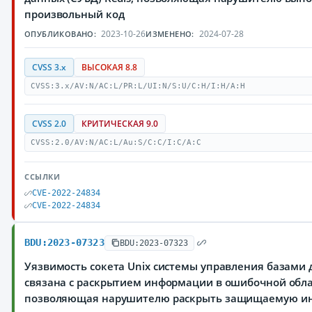
произвольный код
2023-10-26
2024-07-28
ОПУБЛИКОВАНО:
ИЗМЕНЕНО:
CVSS 3.x
ВЫСОКАЯ 8.8
CVSS:3.x/AV:N/AC:L/PR:L/UI:N/S:U/C:H/I:H/A:H
CVSS 2.0
КРИТИЧЕСКАЯ 9.0
CVSS:2.0/AV:N/AC:L/Au:S/C:C/I:C/A:C
ССЫЛКИ
CVE-2022-24834
CVE-2022-24834
BDU:2023-07323
BDU:2023-07323
Уязвимость сокета Unix системы управления базами д
связана с раскрытием информации в ошибочной обла
позволяющая нарушителю раскрыть защищаемую 