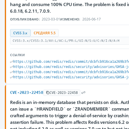
hang and consume 100% CPU time. The problem is fixed in
6.0.18, 6.2.11, 7.0.9.
2023-03-01
2026-06-17
ОПУБЛИКОВАНО:
ИЗМЕНЕНО:
CVSS 3.x
СРЕДНЯЯ 5.5
CVSS:3.x/CVSS:3.1/AV:L/AC:L/PR:L/UI:N/S:U/C:N/I:N/A:H
ССЫЛКИ
https://github.com/redis/redis/commit/dcbfcb916ca1a269b3f
https://github.com/redis/redis/security/advisories/GHSA-j
https://github.com/redis/redis/commit/dcbfcb916ca1a269b3f
https://github.com/redis/redis/security/advisories/GHSA-j
CVE-2023-22458
CVE-2023-22458
Redis is an in-memory database that persists on disk. Au
can issue a `HRANDFIELD` or `ZRANDMEMBER` command 
crafted arguments to trigger a denial-of-service by crashi
assertion failure. This problem affects Redis versions 6.2 
not including 6.2.9 as well as versions 7.0 up to but not in