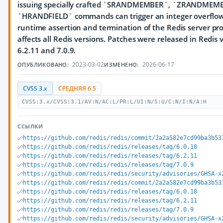
issuing specially crafted `SRANDMEMBER`, `ZRANDMEM
`HRANDFIELD` commands can trigger an integer overflow, 
runtime assertion and termination of the Redis server pr
affects all Redis versions. Patches were released in Redis v
6.2.11 and 7.0.9.
2023-03-02
2026-06-17
ОПУБЛИКОВАНО:
ИЗМЕНЕНО:
CVSS 3.x
СРЕДНЯЯ 6.5
CVSS:3.x/CVSS:3.1/AV:N/AC:L/PR:L/UI:N/S:U/C:N/I:N/A:H
ССЫЛКИ
https://github.com/redis/redis/commit/2a2a582e7cd99ba3b53
https://github.com/redis/redis/releases/tag/6.0.18
https://github.com/redis/redis/releases/tag/6.2.11
https://github.com/redis/redis/releases/tag/7.0.9
https://github.com/redis/redis/security/advisories/GHSA-x
https://github.com/redis/redis/commit/2a2a582e7cd99ba3b53
https://github.com/redis/redis/releases/tag/6.0.18
https://github.com/redis/redis/releases/tag/6.2.11
https://github.com/redis/redis/releases/tag/7.0.9
https://github.com/redis/redis/security/advisories/GHSA-x