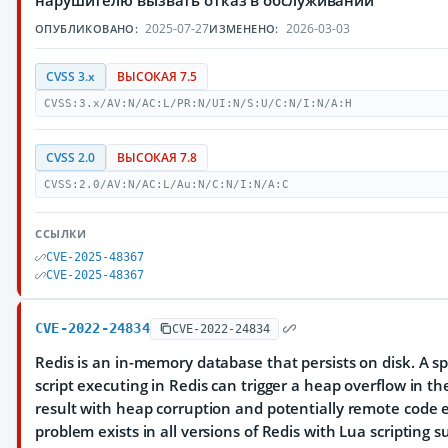
нарушителю вызвать отказ в обслуживании
2025-07-27
2026-03-03
ОПУБЛИКОВАНО:
ИЗМЕНЕНО:
CVSS 3.x
ВЫСОКАЯ 7.5
CVSS:3.x/AV:N/AC:L/PR:N/UI:N/S:U/C:N/I:N/A:H
CVSS 2.0
ВЫСОКАЯ 7.8
CVSS:2.0/AV:N/AC:L/Au:N/C:N/I:N/A:C
ССЫЛКИ
CVE-2025-48367
CVE-2025-48367
CVE-2022-24834
CVE-2022-24834
Redis is an in-memory database that persists on disk. A sp
script executing in Redis can trigger a heap overflow in the
result with heap corruption and potentially remote code 
problem exists in all versions of Redis with Lua scripting s