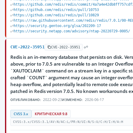
https://github.com/redis/redis/commit/4a7a4e42db8ff757cdf
https://github.com/redis/redis/pull/10753
https://github.com/redis/redis/pull/10829
https://raw.githubusercontent.com/redis/redis/7.0.1/00-RE
https://security.gentoo.org/glsa/202209-17
https://security.netapp.com/advisory/ntap-20220729-0005/
CVE-2022-35951
CVE-2022-35951
Redis is an in-memory database that persists on disk. Ver
above, prior to 7.0.5 are vulnerable to an Integer Overflo
`XAUTOCLAIM` command on a stream key in a specific stat
crafted `COUNT` argument may cause an integer overflo
heap overflow, and potentially lead to remote code execu
patched in Redis version 7.0.5. No known workarounds exi
2022-09-23
2026-06-17
ОПУБЛИКОВАНО:
ИЗМЕНЕНО:
CVSS 3.x
КРИТИЧЕСКАЯ 9.8
CVSS:3.x/CVSS:3.1/AV:N/AC:L/PR:N/UI:N/S:U/C:H/I:H/A:H