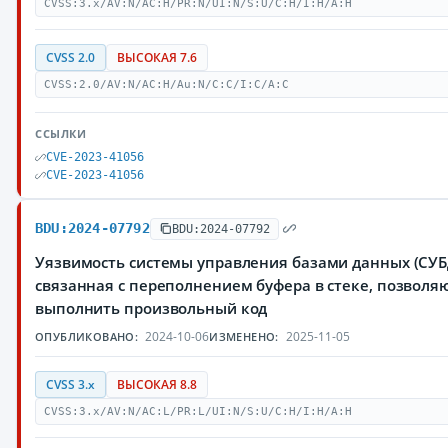
CVSS:3.x/AV:N/AC:H/PR:N/UI:N/S:U/C:H/I:H/A:H
CVSS 2.0
ВЫСОКАЯ 7.6
CVSS:2.0/AV:N/AC:H/Au:N/C:C/I:C/A:C
ССЫЛКИ
CVE-2023-41056
CVE-2023-41056
BDU:2024-07792
BDU:2024-07792
Уязвимость системы управления базами данных (СУБД
связанная с переполнением буфера в стеке, позвол
выполнить произвольный код
2024-10-06
2025-11-05
ОПУБЛИКОВАНО:
ИЗМЕНЕНО:
CVSS 3.x
ВЫСОКАЯ 8.8
CVSS:3.x/AV:N/AC:L/PR:L/UI:N/S:U/C:H/I:H/A:H