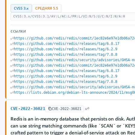
CVSS 3.x
СРЕДНЯЯ 5.5
CVSS:3.x/CVSS:3.1/AV:L/AC:L/PR:L/UI:N/S:U/C:N/I:N/A:H
ССЫЛКИ
https://github.com/redis/redis/commit/1ec82e6e97e1db06a72
https://github.com/redis/redis/releases/tag/6.0.17
https://github.com/redis/redis/releases/tag/6.2.9
https://github.com/redis/redis/releases/tag/7.0.8
https://github.com/redis/redis/security/advisories/GHSA-m
https://github.com/redis/redis/commit/1ec82e6e97e1db06a72
https://github.com/redis/redis/releases/tag/6.0.17
https://github.com/redis/redis/releases/tag/6.2.9
https://github.com/redis/redis/releases/tag/7.0.8
https://github.com/redis/redis/security/advisories/GHSA-m
https://lists.debian.org/debian-lts-announce/2024/11/msg0
CVE-2022-36021
CVE-2022-36021
Redis is an in-memory database that persists on disk. Au
can use string matching commands (like `SCAN` or `KEYS`
crafted pattern to trigger a denial-of-service attack on Redi