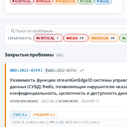
CRITICAL
HIGH
MEDIUM
LOW
BUGS
3
20
20
3
3
СЕРЬЁЗНОСТЬ:
CRITICAL
HIGH
MEDIUM
3
20
20
Закрытые проблемы
(46)
BDU:2022-03741
BDU:2022-03741
Уязвимость функции streamGetEdgeID системы управ
данных (СУБД) Redis, позволяющая нарушителю оказ
конфиденциальность, целостность и доступность да
2022-06-23
2024-09-12
ОПУБЛИКОВАНО:
ИЗМЕНЕНО:
CVSS 3.x
СРЕДНЯЯ 5.3
CVSS:3.x/AV:L/AC:L/PR:L/UI:N/S:U/C:L/I:L/A:L