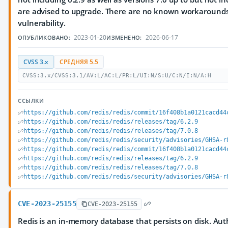
are advised to upgrade. There are no known workarounds 
vulnerability.
2023-01-20
2026-06-17
ОПУБЛИКОВАНО:
ИЗМЕНЕНО:
CVSS 3.x
СРЕДНЯЯ 5.5
CVSS:3.x/CVSS:3.1/AV:L/AC:L/PR:L/UI:N/S:U/C:N/I:N/A:H
ССЫЛКИ
https://github.com/redis/redis/commit/16f408b1a0121cacd44
https://github.com/redis/redis/releases/tag/6.2.9
https://github.com/redis/redis/releases/tag/7.0.8
https://github.com/redis/redis/security/advisories/GHSA-r
https://github.com/redis/redis/commit/16f408b1a0121cacd44
https://github.com/redis/redis/releases/tag/6.2.9
https://github.com/redis/redis/releases/tag/7.0.8
https://github.com/redis/redis/security/advisories/GHSA-r
CVE-2023-25155
CVE-2023-25155
Redis is an in-memory database that persists on disk. Au