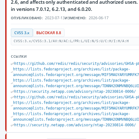
2.6, and affects only authenticated and authorized users.
in versions 7.0.12, 6.2.13, and 6.0.20.
2023-07-13
2026-06-17
ОПУБЛИКОВАНО:
ИЗМЕНЕНО:
CVSS 3.x
ВЫСОКАЯ 8.8
CVSS:3.x/CVSS:3.1/AV:N/AC:L/PR:L/UI:N/S:U/C:H/I:H/A:H
ССЫЛКИ
https://github.com/redis/redis/security/advisories/GHSA-p
https://lists.fedoraproject.org/archives/list/package-
announce@lists.fedoraproject.org/message/MIF5MAGYARYUMRFK7
https://lists.fedoraproject.org/archives/list/package-
announce@lists.fedoraproject.org/message/TDNNH2ONMVNBQ6LUI
https://security.netapp.com/advisory/ntap-20230814-0006/
https://github.com/redis/redis/security/advisories/GHSA-p
https://lists.fedoraproject.org/archives/list/package-
announce@lists.fedoraproject.org/message/MIF5MAGYARYUMRFK7
https://lists.fedoraproject.org/archives/list/package-
announce@lists.fedoraproject.org/message/TDNNH2ONMVNBQ6LUI
https://security.netapp.com/advisory/ntap-20230814-0006/