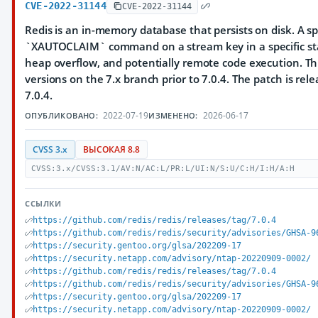
CVE-2022-31144
CVE-2022-31144
Redis is an in-memory database that persists on disk. A sp
`XAUTOCLAIM` command on a stream key in a specific sta
heap overflow, and potentially remote code execution. Th
versions on the 7.x branch prior to 7.0.4. The patch is rel
7.0.4.
2022-07-19
2026-06-17
ОПУБЛИКОВАНО:
ИЗМЕНЕНО:
CVSS 3.x
ВЫСОКАЯ 8.8
CVSS:3.x/CVSS:3.1/AV:N/AC:L/PR:L/UI:N/S:U/C:H/I:H/A:H
ССЫЛКИ
https://github.com/redis/redis/releases/tag/7.0.4
https://github.com/redis/redis/security/advisories/GHSA-9
https://security.gentoo.org/glsa/202209-17
https://security.netapp.com/advisory/ntap-20220909-0002/
https://github.com/redis/redis/releases/tag/7.0.4
https://github.com/redis/redis/security/advisories/GHSA-9
https://security.gentoo.org/glsa/202209-17
https://security.netapp.com/advisory/ntap-20220909-0002/