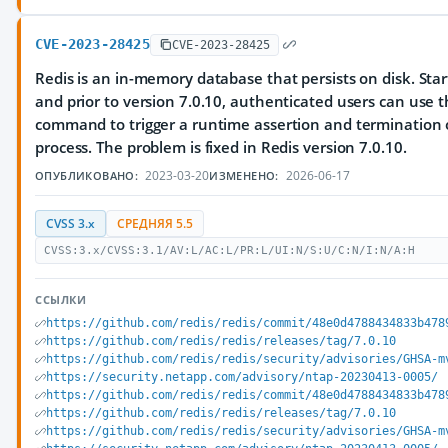
CVE-2023-28425
CVE-2023-28425
Redis is an in-memory database that persists on disk. Start
and prior to version 7.0.10, authenticated users can use
command to trigger a runtime assertion and termination o
process. The problem is fixed in Redis version 7.0.10.
2023-03-20
2026-06-17
ОПУБЛИКОВАНО:
ИЗМЕНЕНО:
CVSS 3.x
СРЕДНЯЯ 5.5
CVSS:3.x/CVSS:3.1/AV:L/AC:L/PR:L/UI:N/S:U/C:N/I:N/A:H
ССЫЛКИ
https://github.com/redis/redis/commit/48e0d4788434833b478
https://github.com/redis/redis/releases/tag/7.0.10
https://github.com/redis/redis/security/advisories/GHSA-m
https://security.netapp.com/advisory/ntap-20230413-0005/
https://github.com/redis/redis/commit/48e0d4788434833b478
https://github.com/redis/redis/releases/tag/7.0.10
https://github.com/redis/redis/security/advisories/GHSA-m