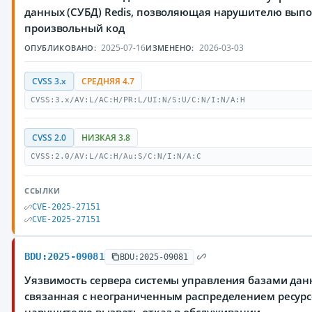
данных (СУБД) Redis, позволяющая нарушителю вып
произвольный код
2025-07-16
2026-03-03
ОПУБЛИКОВАНО:
ИЗМЕНЕНО:
CVSS 3.x
СРЕДНЯЯ 4.7
CVSS:3.x/AV:L/AC:H/PR:L/UI:N/S:U/C:N/I:N/A:H
CVSS 2.0
НИЗКАЯ 3.8
CVSS:2.0/AV:L/AC:H/Au:S/C:N/I:N/A:C
ССЫЛКИ
CVE-2025-27151
CVE-2025-27151
BDU:2025-09081
BDU:2025-09081
Уязвимость сервера системы управления базами данн
связанная с неограниченным распределением ресур