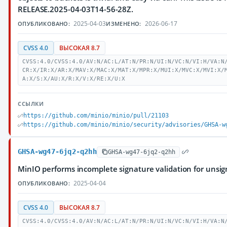
RELEASE.2025-04-03T14-56-28Z.
2025-04-03
2026-06-17
ОПУБЛИКОВАНО:
ИЗМЕНЕНО:
CVSS 4.0
ВЫСОКАЯ 8.7
CVSS:4.0/CVSS:4.0/AV:N/AC:L/AT:N/PR:N/UI:N/VC:N/VI:H/VA:N
CR:X/IR:X/AR:X/MAV:X/MAC:X/MAT:X/MPR:X/MUI:X/MVC:X/MVI:X/
A:X/S:X/AU:X/R:X/V:X/RE:X/U:X
ССЫЛКИ
https://github.com/minio/minio/pull/21103
https://github.com/minio/minio/security/advisories/GHSA-w
GHSA-wg47-6jq2-q2hh
GHSA-wg47-6jq2-q2hh
MinIO performs incomplete signature validation for unsig
2025-04-04
ОПУБЛИКОВАНО:
CVSS 4.0
ВЫСОКАЯ 8.7
CVSS:4.0/CVSS:4.0/AV:N/AC:L/AT:N/PR:N/UI:N/VC:N/VI:H/VA:N