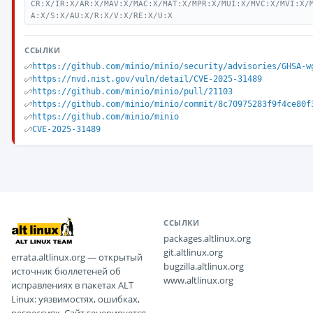
CR:X/IR:X/AR:X/MAV:X/MAC:X/MAT:X/MPR:X/MUI:X/MVC:X/MVI:X/
A:X/S:X/AU:X/R:X/V:X/RE:X/U:X
ССЫЛКИ
https://github.com/minio/minio/security/advisories/GHSA-w
https://nvd.nist.gov/vuln/detail/CVE-2025-31489
https://github.com/minio/minio/pull/21103
https://github.com/minio/minio/commit/8c70975283f9f4ce80f
https://github.com/minio/minio
CVE-2025-31489
ССЫЛКИ
packages.altlinux.org
git.altlinux.org
errata.altlinux.org — открытый
bugzilla.altlinux.org
источник бюллетеней об
www.altlinux.org
исправлениях в пакетах ALT
Linux: уязвимостях, ошибках,