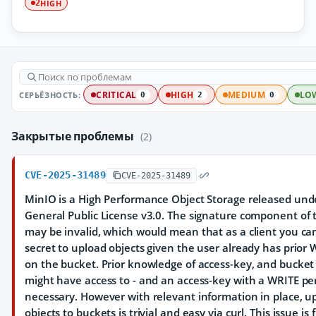
HIGH
2
СЕРЬЁЗНОСТЬ:
CRITICAL
HIGH
MEDIUM
LO
0
2
0
Закрытые проблемы
(2)
CVE-2025-31489
CVE-2025-31489
MinIO is a High Performance Object Storage released und
General Public License v3.0. The signature component of 
may be invalid, which would mean that as a client you ca
secret to upload objects given the user already has prior
on the bucket. Prior knowledge of access-key, and bucket
might have access to - and an access-key with a WRITE per
necessary. However with relevant information in place, 
objects to buckets is trivial and easy via curl. This issue is 