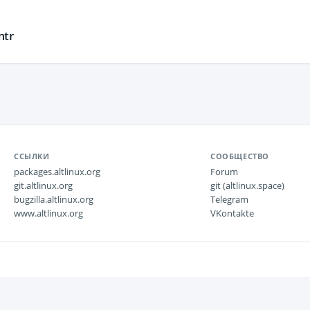
mtr
ССЫЛКИ
СООБЩЕСТВО
packages.altlinux.org
Forum
git.altlinux.org
git (altlinux.space)
bugzilla.altlinux.org
Telegram
www.altlinux.org
VKontakte