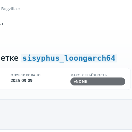
Bugzilla
-1
ветке
sisyphus_loongarch64
ОПУБЛИКОВАНО
МАКС. СЕРЬЁЗНОСТЬ
2025-09-09
NONE