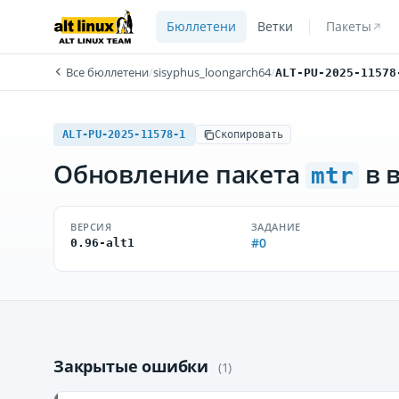
Бюллетени
Ветки
Пакеты
Все бюллетени
/
sisyphus_loongarch64
/
ALT-PU-2025-11578
ALT-PU-2025-11578-1
Скопировать
Обновление пакета
в 
mtr
ВЕРСИЯ
ЗАДАНИЕ
#0
0.96-alt1
Закрытые ошибки
(1)