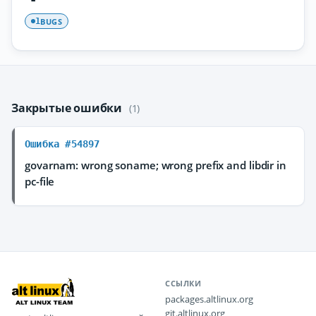
BUGS
1
Закрытые ошибки
(1)
Ошибка #54897
govarnam: wrong soname; wrong prefix and libdir in
pc-file
ССЫЛКИ
packages.altlinux.org
git.altlinux.org