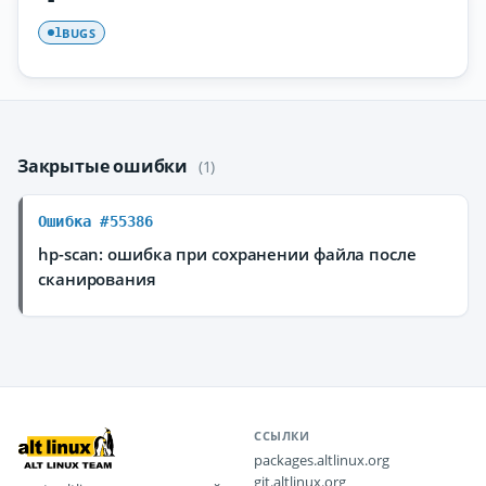
BUGS
1
Закрытые ошибки
(1)
Ошибка #55386
hp-scan: ошибка при сохранении файла после
сканирования
ССЫЛКИ
packages.altlinux.org
git.altlinux.org