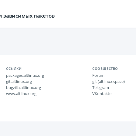
 и зависимых пакетов
ССЫЛКИ
СООБЩЕСТВО
packages.altlinux.org
Forum
git.altlinux.org
git (altlinux.space)
bugzilla.altlinux.org
Telegram
www.altlinux.org
VKontakte