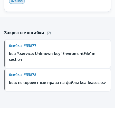
BUGS
2
Закрытые ошибки
(2)
Ошибка #55877
kea-*.service: Unknown key 'EnviromentFile' in
section
Ошибка #55878
kea: некорректные права на файлы kea-leases.csv