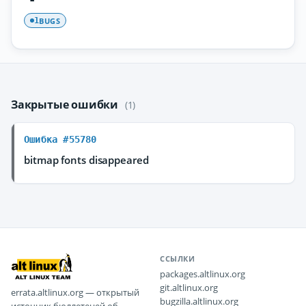
BUGS
1
Закрытые ошибки
(1)
Ошибка #55780
bitmap fonts disappeared
ССЫЛКИ
packages.altlinux.org
git.altlinux.org
errata.altlinux.org — открытый
bugzilla.altlinux.org