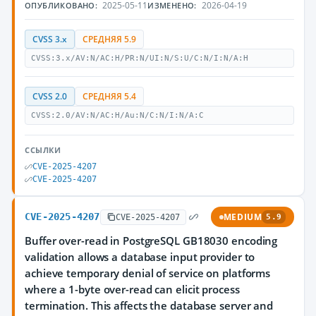
2025-05-11
2026-04-19
ОПУБЛИКОВАНО:
ИЗМЕНЕНО:
CVSS 3.x
СРЕДНЯЯ 5.9
CVSS:3.x/AV:N/AC:H/PR:N/UI:N/S:U/C:N/I:N/A:H
CVSS 2.0
СРЕДНЯЯ 5.4
CVSS:2.0/AV:N/AC:H/Au:N/C:N/I:N/A:C
ССЫЛКИ
CVE-2025-4207
CVE-2025-4207
CVE-2025-4207
MEDIUM
CVE-2025-4207
5.9
Buffer over-read in PostgreSQL GB18030 encoding
validation allows a database input provider to
achieve temporary denial of service on platforms
where a 1-byte over-read can elicit process
termination. This affects the database server and