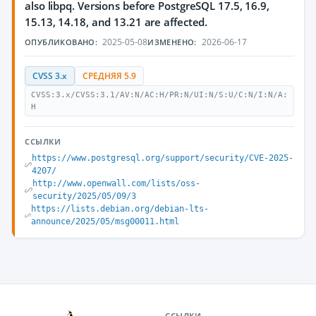
also libpq. Versions before PostgreSQL 17.5, 16.9,
15.13, 14.18, and 13.21 are affected.
2025-05-08
2026-06-17
ОПУБЛИКОВАНО:
ИЗМЕНЕНО:
CVSS 3.x
СРЕДНЯЯ 5.9
CVSS:3.x/CVSS:3.1/AV:N/AC:H/PR:N/UI:N/S:U/C:N/I:N/A:
H
ССЫЛКИ
https://www.postgresql.org/support/security/CVE-2025-
4207/
http://www.openwall.com/lists/oss-
security/2025/05/09/3
https://lists.debian.org/debian-lts-
announce/2025/05/msg00011.html
ССЫЛКИ