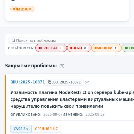
MEDIUM
3
СЕРЬЁЗНОСТЬ:
CRITICAL
HIGH
MEDIUM
LO
0
0
3
Закрытые проблемы
(3)
BDU:2025-10871
BDU:2025-10871
Уязвимость плагина NodeRestriction сервера kube-ap
средства управления кластерами виртуальных маши
нарушителю повысить свои привилегии
2025-09-07
2025-09-23
ОПУБЛИКОВАНО:
ИЗМЕНЕНО:
CVSS 3.x
СРЕДНЯЯ 6.7