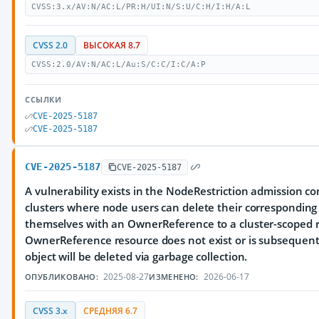
CVSS:3.x/AV:N/AC:L/PR:H/UI:N/S:U/C:H/I:H/A:L
CVSS 2.0
ВЫСОКАЯ 8.7
CVSS:2.0/AV:N/AC:L/Au:S/C:C/I:C/A:P
ССЫЛКИ
CVE-2025-5187
CVE-2025-5187
CVE-2025-5187
CVE-2025-5187
A vulnerability exists in the NodeRestriction admission co
clusters where node users can delete their corresponding
themselves with an OwnerReference to a cluster-scoped re
OwnerReference resource does not exist or is subsequent
object will be deleted via garbage collection.
2025-08-27
2026-06-17
ОПУБЛИКОВАНО:
ИЗМЕНЕНО:
CVSS 3.x
СРЕДНЯЯ 6.7