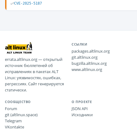
CVE-2025-5187
ССЫЛКИ
packages.altlinux.org
git.altlinux.org
errata.altlinux.org — открытый
bugzilla.altlinux.org
источник бюллетеней об
www.altlinux.org
исправлениях в пакетах ALT
Linux: уязвимостях, ошибках,
регрессиях. Сайт генерируется
статически.
СООБЩЕСТВО
О ПРОЕКТЕ
Forum
JSON API
git (altlinux.space)
Исходники
Telegram
VKontakte