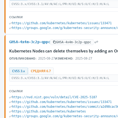
CVSS:3.x/CVSS:3.1/AV:N/AC:L/PR:H/UI:N/S:U/C:H/I:H/A:L
ССЫЛКИ
https://github.com/kubernetes/kubernetes/issues/133471
https://groups.google.com/g/kubernetes-security-announce/
GHSA-4x4m-3c2p-qppc
GHSA-4x4m-3c2p-qppc
Kubernetes Nodes can delete themselves by adding an 
2025-08-27
2025-08-27
ОПУБЛИКОВАНО:
ИЗМЕНЕНО:
CVSS 3.x
СРЕДНЯЯ 6.7
CVSS:3.x/CVSS:3.1/AV:N/AC:L/PR:H/UI:N/S:U/C:H/I:H/A:L
ССЫЛКИ
https://nvd.nist.gov/vuln/detail/CVE-2025-5187
https://github.com/kubernetes/kubernetes/issues/133471
https://github.com/kubernetes/kubernetes/commit/a2d98cac5
https://github.com/kubernetes/kubernetes
https://groups.google.com/g/kubernetes-security-announce/