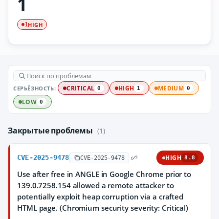
1
HIGH
1
СЕРЬЁЗНОСТЬ:
CRITICAL
HIGH
MEDIUM
0
1
0
LOW
0
Закрытые проблемы
(1)
CVE-2025-9478
HIGH
CVE-2025-9478
8.8
Use after free in ANGLE in Google Chrome prior to
139.0.7258.154 allowed a remote attacker to
potentially exploit heap corruption via a crafted
HTML page. (Chromium security severity: Critical)