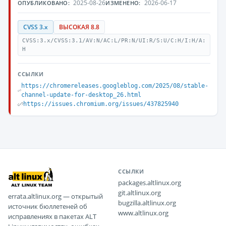
2025-08-26
2026-06-17
ОПУБЛИКОВАНО:
ИЗМЕНЕНО:
CVSS 3.x
ВЫСОКАЯ 8.8
CVSS:3.x/CVSS:3.1/AV:N/AC:L/PR:N/UI:R/S:U/C:H/I:H/A:
H
ССЫЛКИ
https://chromereleases.googleblog.com/2025/08/stable-
channel-update-for-desktop_26.html
https://issues.chromium.org/issues/437825940
ССЫЛКИ
packages.altlinux.org
git.altlinux.org
errata.altlinux.org — открытый
bugzilla.altlinux.org
источник бюллетеней об
www.altlinux.org
исправлениях в пакетах ALT