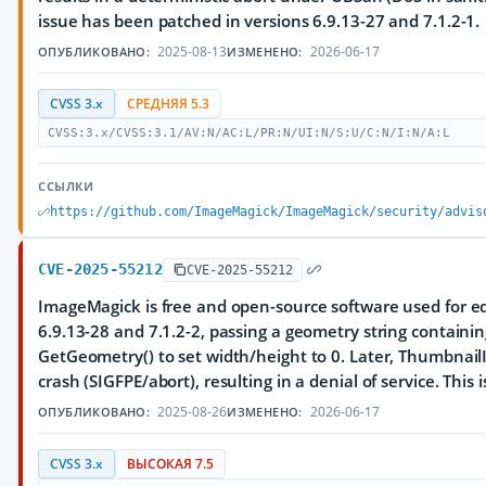
issue has been patched in versions 6.9.13-27 and 7.1.2-1.
2025-08-13
2026-06-17
ОПУБЛИКОВАНО:
ИЗМЕНЕНО:
CVSS 3.x
СРЕДНЯЯ 5.3
CVSS:3.x/CVSS:3.1/AV:N/AC:L/PR:N/UI:N/S:U/C:N/I:N/A:L
ССЫЛКИ
https://github.com/ImageMagick/ImageMagick/security/advis
CVE-2025-55212
CVE-2025-55212
ImageMagick is free and open-source software used for edi
6.9.13-28 and 7.1.2-2, passing a geometry string containin
GetGeometry() to set width/height to 0. Later, ThumbnailI
crash (SIGFPE/abort), resulting in a denial of service. Thi
2025-08-26
2026-06-17
ОПУБЛИКОВАНО:
ИЗМЕНЕНО:
CVSS 3.x
ВЫСОКАЯ 7.5