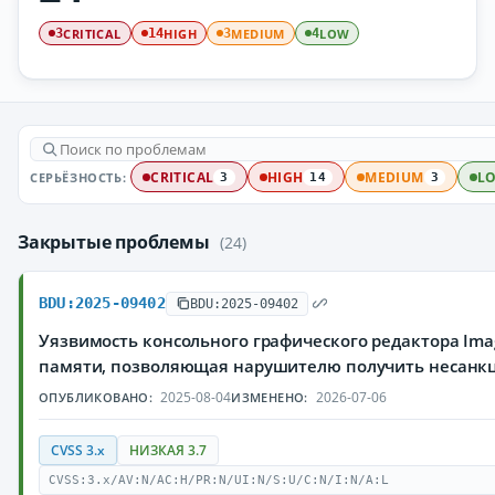
CRITICAL
HIGH
MEDIUM
LOW
3
14
3
4
СЕРЬЁЗНОСТЬ:
CRITICAL
HIGH
MEDIUM
L
3
14
3
Закрытые проблемы
(24)
BDU:2025-09402
BDU:2025-09402
Уязвимость консольного графического редактора Ima
памяти, позволяющая нарушителю получить несанк
2025-08-04
2026-07-06
ОПУБЛИКОВАНО:
ИЗМЕНЕНО:
CVSS 3.x
НИЗКАЯ 3.7
CVSS:3.x/AV:N/AC:H/PR:N/UI:N/S:U/C:N/I:N/A:L