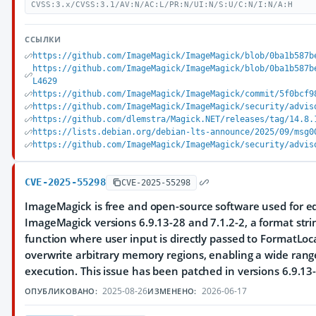
CVSS:3.x/CVSS:3.1/AV:N/AC:L/PR:N/UI:N/S:U/C:N/I:N/A:H
ССЫЛКИ
https://github.com/ImageMagick/ImageMagick/blob/0ba1b587b
https://github.com/ImageMagick/ImageMagick/blob/0ba1b587b
L4629
https://github.com/ImageMagick/ImageMagick/commit/5f0bcf9
https://github.com/ImageMagick/ImageMagick/security/advis
https://github.com/dlemstra/Magick.NET/releases/tag/14.8.
https://lists.debian.org/debian-lts-announce/2025/09/msg0
https://github.com/ImageMagick/ImageMagick/security/advis
CVE-2025-55298
CVE-2025-55298
ImageMagick is free and open-source software used for edi
ImageMagick versions 6.9.13-28 and 7.1.2-2, a format stri
function where user input is directly passed to FormatLoc
overwrite arbitrary memory regions, enabling a wide rang
execution. This issue has been patched in versions 6.9.13-
2025-08-26
2026-06-17
ОПУБЛИКОВАНО:
ИЗМЕНЕНО: