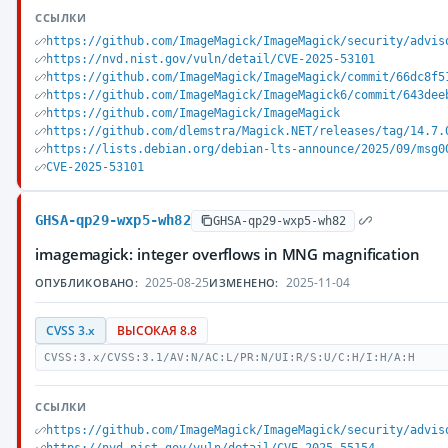
ССЫЛКИ
https://github.com/ImageMagick/ImageMagick/security/advis
https://nvd.nist.gov/vuln/detail/CVE-2025-53101
https://github.com/ImageMagick/ImageMagick/commit/66dc8f5
https://github.com/ImageMagick/ImageMagick6/commit/643dee
https://github.com/ImageMagick/ImageMagick
https://github.com/dlemstra/Magick.NET/releases/tag/14.7.
https://lists.debian.org/debian-lts-announce/2025/09/msg0
CVE-2025-53101
GHSA-qp29-wxp5-wh82
GHSA-qp29-wxp5-wh82
imagemagick: integer overflows in MNG magnification
2025-08-25
2025-11-04
ОПУБЛИКОВАНО:
ИЗМЕНЕНО:
CVSS 3.x
ВЫСОКАЯ 8.8
CVSS:3.x/CVSS:3.1/AV:N/AC:L/PR:N/UI:R/S:U/C:H/I:H/A:H
ССЫЛКИ
https://github.com/ImageMagick/ImageMagick/security/advis