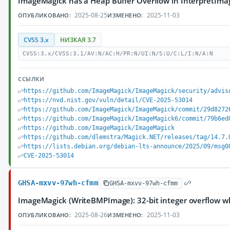
ImageMagick has a Heap Buffer Overflow in InterpretIm
2025-08-25
2025-11-03
ОПУБЛИКОВАНО:
ИЗМЕНЕНО:
CVSS 3.x
НИЗКАЯ 3.7
CVSS:3.x/CVSS:3.1/AV:N/AC:H/PR:N/UI:N/S:U/C:L/I:N/A:N
ССЫЛКИ
https://github.com/ImageMagick/ImageMagick/security/advis
https://nvd.nist.gov/vuln/detail/CVE-2025-53014
https://github.com/ImageMagick/ImageMagick/commit/29d8272
https://github.com/ImageMagick/ImageMagick6/commit/79b6ed
https://github.com/ImageMagick/ImageMagick
https://github.com/dlemstra/Magick.NET/releases/tag/14.7.
https://lists.debian.org/debian-lts-announce/2025/09/msg0
CVE-2025-53014
GHSA-mxvv-97wh-cfmm
GHSA-mxvv-97wh-cfmm
ImageMagick (WriteBMPImage): 32-bit integer overflow wh
2025-08-26
2025-11-03
ОПУБЛИКОВАНО:
ИЗМЕНЕНО: