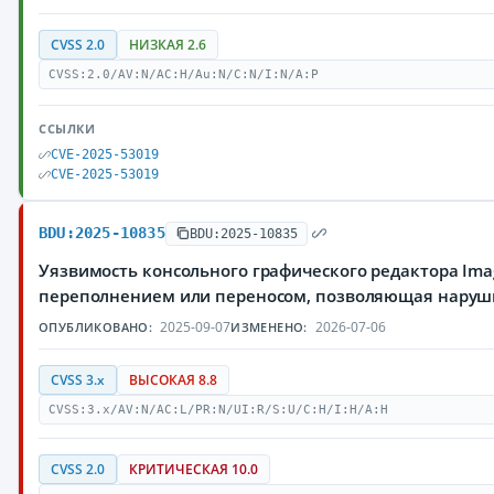
CVSS 2.0
НИЗКАЯ 2.6
CVSS:2.0/AV:N/AC:H/Au:N/C:N/I:N/A:P
ССЫЛКИ
CVE-2025-53019
CVE-2025-53019
BDU:2025-10835
BDU:2025-10835
Уязвимость консольного графического редактора Ima
переполнением или переносом, позволяющая наруши
2025-09-07
2026-07-06
ОПУБЛИКОВАНО:
ИЗМЕНЕНО:
CVSS 3.x
ВЫСОКАЯ 8.8
CVSS:3.x/AV:N/AC:L/PR:N/UI:R/S:U/C:H/I:H/A:H
CVSS 2.0
КРИТИЧЕСКАЯ 10.0