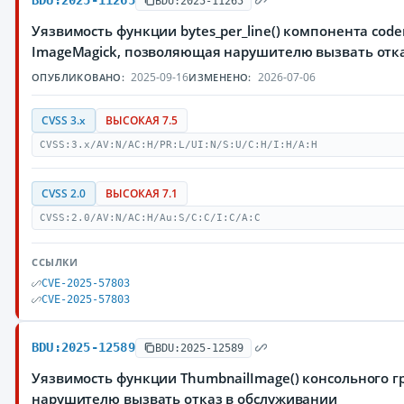
BDU:2025-11265
BDU:2025-11265
Уязвимость функции bytes_per_line() компонента cod
ImageMagick, позволяющая нарушителю вызвать отк
2025-09-16
2026-07-06
ОПУБЛИКОВАНО:
ИЗМЕНЕНО:
CVSS 3.x
ВЫСОКАЯ 7.5
CVSS:3.x/AV:N/AC:H/PR:L/UI:N/S:U/C:H/I:H/A:H
CVSS 2.0
ВЫСОКАЯ 7.1
CVSS:2.0/AV:N/AC:H/Au:S/C:C/I:C/A:C
ССЫЛКИ
CVE-2025-57803
CVE-2025-57803
BDU:2025-12589
BDU:2025-12589
Уязвимость функции ThumbnailImage() консольного г
нарушителю вызвать отказ в обслуживании