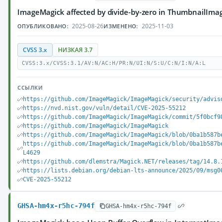
ImageMagick affected by divide-by-zero in ThumbnailImag
2025-08-26
2025-11-03
ОПУБЛИКОВАНО:
ИЗМЕНЕНО:
CVSS 3.x
НИЗКАЯ 3.7
CVSS:3.x/CVSS:3.1/AV:N/AC:H/PR:N/UI:N/S:U/C:N/I:N/A:L
ССЫЛКИ
https://github.com/ImageMagick/ImageMagick/security/advis
https://nvd.nist.gov/vuln/detail/CVE-2025-55212
https://github.com/ImageMagick/ImageMagick/commit/5f0bcf9
https://github.com/ImageMagick/ImageMagick
https://github.com/ImageMagick/ImageMagick/blob/0ba1b587b
https://github.com/ImageMagick/ImageMagick/blob/0ba1b587b
L4629
https://github.com/dlemstra/Magick.NET/releases/tag/14.8.
https://lists.debian.org/debian-lts-announce/2025/09/msg0
CVE-2025-55212
GHSA-hm4x-r5hc-794f
GHSA-hm4x-r5hc-794f