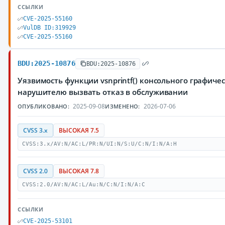
ССЫЛКИ
CVE-2025-55160
VulDB ID:319929
CVE-2025-55160
BDU:2025-10876
BDU:2025-10876
Уязвимость функции vsnprintf() консольного графиче
нарушителю вызвать отказ в обслуживании
2025-09-08
2026-07-06
ОПУБЛИКОВАНО:
ИЗМЕНЕНО:
CVSS 3.x
ВЫСОКАЯ 7.5
CVSS:3.x/AV:N/AC:L/PR:N/UI:N/S:U/C:N/I:N/A:H
CVSS 2.0
ВЫСОКАЯ 7.8
CVSS:2.0/AV:N/AC:L/Au:N/C:N/I:N/A:C
ССЫЛКИ
CVE-2025-53101