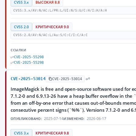
CVSS 3.x
ВЫСОКАЯ 8.8
CVSS:3.x/AV:N/AC:L/PR:L/UI:N/S:U/C:H/I:H/A:H
CVSS 2.0
КРИТИЧЕСКАЯ 9.0
CVSS:2.0/AV:N/AC:L/Au:S/C:C/I:C/A:C
ССЫЛКИ
CVE-2025-55298
CVE-2025-55298
CVE-2025-53014
CVE-2025-53014
ImageMagick is free and open-source software used for edi
7.1.2-0 and 6.9.13-26 have a heap buffer overflow in the
from an off-by-one error that causes out-of-bounds memo
consecutive percent signs (`%%`). Versions 7.1.2-0 and 6.9
2025-07-14
2026-06-17
ОПУБЛИКОВАНО:
ИЗМЕНЕНО:
CVSS 3.x
КРИТИЧЕСКАЯ 9.8