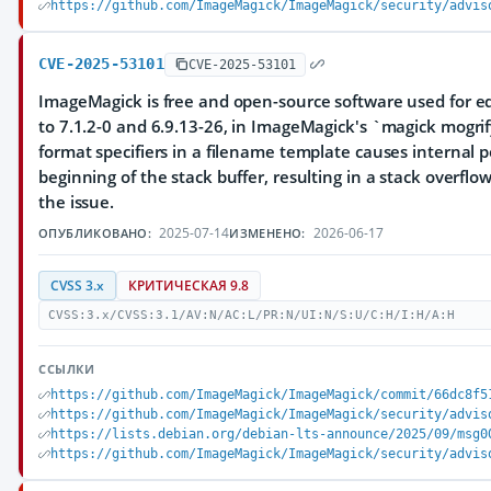
https://github.com/ImageMagick/ImageMagick/security/advis
CVE-2025-53101
CVE-2025-53101
ImageMagick is free and open-source software used for edi
to 7.1.2-0 and 6.9.13-26, in ImageMagick's `magick mogr
format specifiers in a filename template causes internal 
beginning of the stack buffer, resulting in a stack overflo
the issue.
2025-07-14
2026-06-17
ОПУБЛИКОВАНО:
ИЗМЕНЕНО:
CVSS 3.x
КРИТИЧЕСКАЯ 9.8
CVSS:3.x/CVSS:3.1/AV:N/AC:L/PR:N/UI:N/S:U/C:H/I:H/A:H
ССЫЛКИ
https://github.com/ImageMagick/ImageMagick/commit/66dc8f5
https://github.com/ImageMagick/ImageMagick/security/advis
https://lists.debian.org/debian-lts-announce/2025/09/msg0
https://github.com/ImageMagick/ImageMagick/security/advis