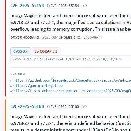
CVE-2025-55154
CVE-2025-55154
ImageMagick is free and open-source software used for edi
6.9.13-27 and 7.1.2-1, the magnified size calculations i
overflow, leading to memory corruption. This issue has be
2025-08-13
2026-06-17
ОПУБЛИКОВАНО:
ИЗМЕНЕНО:
CVSS 3.x
ВЫСОКАЯ 7.8
CVSS:3.x/CVSS:3.1/AV:L/AC:L/PR:N/UI:R/S:U/C:H/I:H/A:H
ССЫЛКИ
https://github.com/ImageMagick/ImageMagick/security/advis
https://goo.gle/bigsleep
https://lists.debian.org/debian-lts-announce/2025/09/msg0
CVE-2025-55160
CVE-2025-55160
ImageMagick is free and open-source software used for edi
6.9.13-27 and 7.1.2-1, there is undefined behavior (functi
results in a deterministic abort under UBSan (DoS in saniti