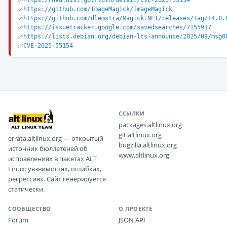
https://nvd.nist.gov/vuln/detail/CVE-2025-55154
https://github.com/ImageMagick/ImageMagick
https://github.com/dlemstra/Magick.NET/releases/tag/14.8.
https://issuetracker.google.com/savedsearches/7155917
https://lists.debian.org/debian-lts-announce/2025/09/msg0
CVE-2025-55154
ССЫЛКИ
packages.altlinux.org
git.altlinux.org
errata.altlinux.org — открытый
bugzilla.altlinux.org
источник бюллетеней об
www.altlinux.org
исправлениях в пакетах ALT
Linux: уязвимостях, ошибках,
регрессиях. Сайт генерируется
статически.
СООБЩЕСТВО
О ПРОЕКТЕ
Forum
JSON API