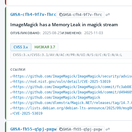
GHSA-cfh4-9f7v-fhrc
GHSA-cfh4-9f7v-fhrc
ImageMagick has a Memory Leak in magick stream
2025-08-25
2025-11-03
ОПУБЛИКОВАНО:
ИЗМЕНЕНО:
CVSS 3.x
НИЗКАЯ 3.7
CVSS:3.x/CVSS:3.1/AV:N/AC:H/PR:N/UI:N/S:U/C:N/I:N/A:L
ССЫЛКИ
https://github.com/ImageMagick/ImageMagick/security/advis
https://nvd.nist.gov/vuln/detail/CVE-2025-53019
https://github.com/ImageMagick/ImageMagick/commit/fc3ab08
https://github.com/ImageMagick/ImageMagick6/commit/d49460
https://github.com/ImageMagick/ImageMagick
https://github.com/dlemstra/Magick.NET/releases/tag/14.7.
https://lists.debian.org/debian-lts-announce/2025/09/msg0
CVE-2025-53019
GHSA-fh55-q5pj-pxgw
GHSA-fh55-q5pj-pxgw