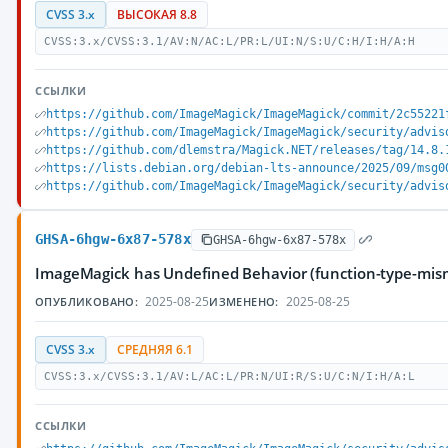
CVSS 3.x
ВЫСОКАЯ 8.8
CVSS:3.x/CVSS:3.1/AV:N/AC:L/PR:L/UI:N/S:U/C:H/I:H/A:H
ССЫЛКИ
https://github.com/ImageMagick/ImageMagick/commit/2c55221
https://github.com/ImageMagick/ImageMagick/security/advis
https://github.com/dlemstra/Magick.NET/releases/tag/14.8.
https://lists.debian.org/debian-lts-announce/2025/09/msg0
https://github.com/ImageMagick/ImageMagick/security/advis
GHSA-6hgw-6x87-578x
GHSA-6hgw-6x87-578x
ImageMagick has Undefined Behavior (function-type-mis
2025-08-25
2025-08-25
ОПУБЛИКОВАНО:
ИЗМЕНЕНО:
CVSS 3.x
СРЕДНЯЯ 6.1
CVSS:3.x/CVSS:3.1/AV:L/AC:L/PR:N/UI:R/S:U/C:N/I:H/A:L
ССЫЛКИ