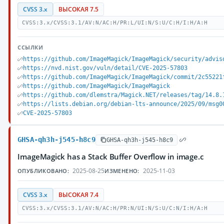
CVSS 3.x
ВЫСОКАЯ 7.5
CVSS:3.x/CVSS:3.1/AV:N/AC:H/PR:L/UI:N/S:U/C:H/I:H/A:H
ССЫЛКИ
https://github.com/ImageMagick/ImageMagick/security/advis
https://nvd.nist.gov/vuln/detail/CVE-2025-57803
https://github.com/ImageMagick/ImageMagick/commit/2c55221
https://github.com/ImageMagick/ImageMagick
https://github.com/dlemstra/Magick.NET/releases/tag/14.8.
https://lists.debian.org/debian-lts-announce/2025/09/msg0
CVE-2025-57803
GHSA-qh3h-j545-h8c9
GHSA-qh3h-j545-h8c9
ImageMagick has a Stack Buffer Overflow in image.c
2025-08-25
2025-11-03
ОПУБЛИКОВАНО:
ИЗМЕНЕНО:
CVSS 3.x
ВЫСОКАЯ 7.4
CVSS:3.x/CVSS:3.1/AV:N/AC:H/PR:N/UI:N/S:U/C:N/I:H/A:H