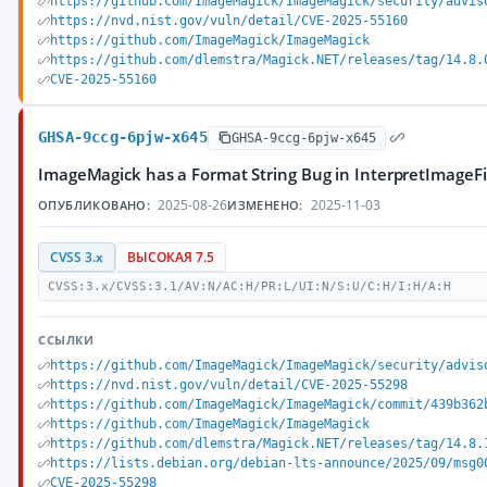
https://github.com/ImageMagick/ImageMagick/security/advis
https://nvd.nist.gov/vuln/detail/CVE-2025-55160
https://github.com/ImageMagick/ImageMagick
https://github.com/dlemstra/Magick.NET/releases/tag/14.8.
CVE-2025-55160
GHSA-9ccg-6pjw-x645
GHSA-9ccg-6pjw-x645
ImageMagick has a Format String Bug in InterpretImageFi
2025-08-26
2025-11-03
ОПУБЛИКОВАНО:
ИЗМЕНЕНО:
CVSS 3.x
ВЫСОКАЯ 7.5
CVSS:3.x/CVSS:3.1/AV:N/AC:H/PR:L/UI:N/S:U/C:H/I:H/A:H
ССЫЛКИ
https://github.com/ImageMagick/ImageMagick/security/advis
https://nvd.nist.gov/vuln/detail/CVE-2025-55298
https://github.com/ImageMagick/ImageMagick/commit/439b362
https://github.com/ImageMagick/ImageMagick
https://github.com/dlemstra/Magick.NET/releases/tag/14.8.
https://lists.debian.org/debian-lts-announce/2025/09/msg0
CVE-2025-55298