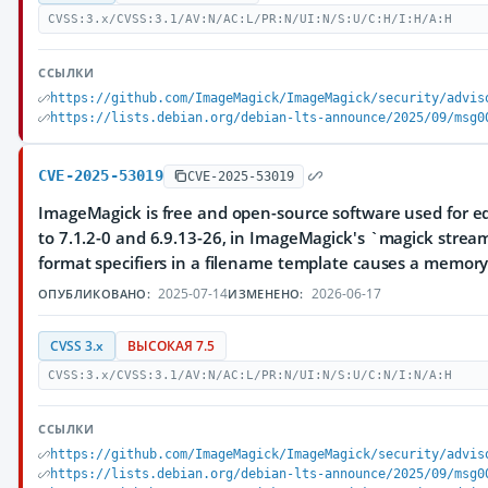
CVSS:3.x/CVSS:3.1/AV:N/AC:L/PR:N/UI:N/S:U/C:H/I:H/A:H
ССЫЛКИ
https://github.com/ImageMagick/ImageMagick/security/advis
https://lists.debian.org/debian-lts-announce/2025/09/msg0
CVE-2025-53019
CVE-2025-53019
ImageMagick is free and open-source software used for edi
to 7.1.2-0 and 6.9.13-26, in ImageMagick's `magick stre
format specifiers in a filename template causes a memory l
2025-07-14
2026-06-17
ОПУБЛИКОВАНО:
ИЗМЕНЕНО:
CVSS 3.x
ВЫСОКАЯ 7.5
CVSS:3.x/CVSS:3.1/AV:N/AC:L/PR:N/UI:N/S:U/C:N/I:N/A:H
ССЫЛКИ
https://github.com/ImageMagick/ImageMagick/security/advis
https://lists.debian.org/debian-lts-announce/2025/09/msg0