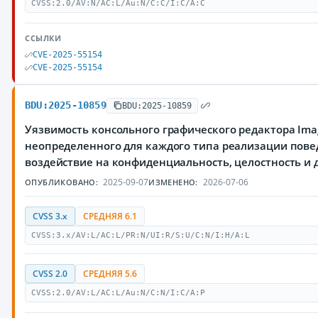
CVSS:2.0/AV:N/AC:L/Au:N/C:C/I:C/A:C
ССЫЛКИ
CVE-2025-55154
CVE-2025-55154
BDU:2025-10859
BDU:2025-10859
Уязвимость консольного графического редактора Ima
неопределенного для каждого типа реализации пов
воздействие на конфиденциальность, целостность 
2025-09-07
2026-07-06
ОПУБЛИКОВАНО:
ИЗМЕНЕНО:
CVSS 3.x
СРЕДНЯЯ 6.1
CVSS:3.x/AV:L/AC:L/PR:N/UI:R/S:U/C:N/I:H/A:L
CVSS 2.0
СРЕДНЯЯ 5.6
CVSS:2.0/AV:L/AC:L/Au:N/C:N/I:C/A:P